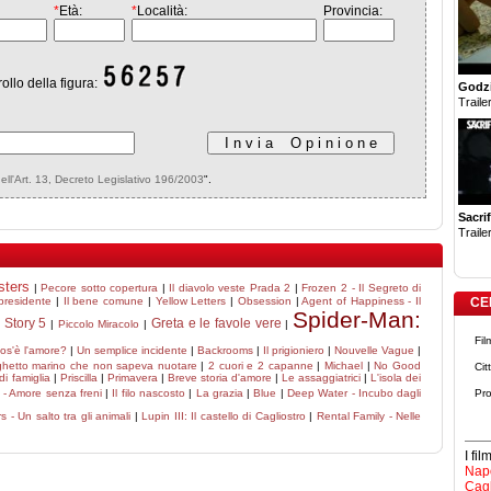
*
Età:
*
Località:
Provincia:
rollo della figura:
Godzi
Trailer
dell'Art. 13, Decreto Legislativo 196/2003
".
Sacrif
Trailer
sters
|
Pecore sotto copertura
|
Il diavolo veste Prada 2
|
Frozen 2 - Il Segreto di
 presidente
|
Il bene comune
|
Yellow Letters
|
Obsession
|
Agent of Happiness - Il
CE
Spider-Man:
 Story 5
Greta e le favole vere
|
Piccolo Miracolo
|
|
Fil
os'è l'amore?
|
Un semplice incidente
|
Backrooms
|
Il prigioniero
|
Nouvelle Vague
|
aghetto marino che non sapeva nuotare
|
2 cuori e 2 capanne
|
Michael
|
No Good
Cit
di famiglia
|
Priscilla
|
Primavera
|
Breve storia d'amore
|
Le assaggiatrici
|
L'isola dei
n - Amore senza freni
|
Il filo nascosto
|
La grazia
|
Blue
|
Deep Water - Incubo dagli
Pro
 - Un salto tra gli animali
|
Lupin III: Il castello di Cagliostro
|
Rental Family - Nelle
I fi
Napo
Cagl