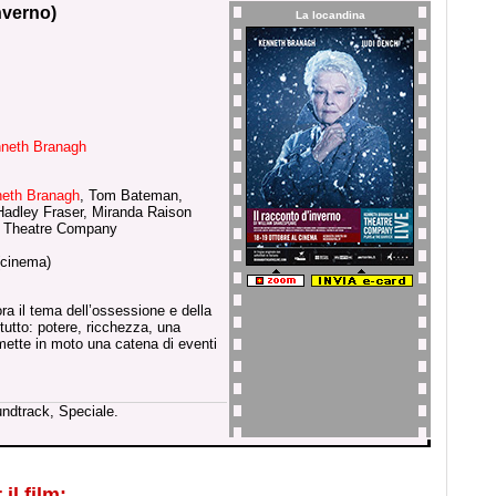
nverno)
La locandina
neth Branagh
eth Branagh
, Tom Bateman,
Hadley Fraser, Miranda Raison
 Theatre Company
(cinema)
 il tema dell’ossessione e della
utto: potere, ricchezza, una
mette in moto una catena di eventi
undtrack, Speciale.
il film: