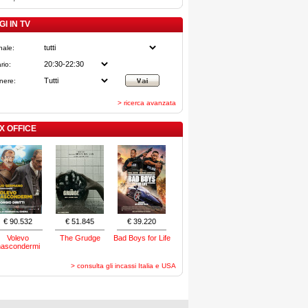
I IN TV
nale:
rio:
nere:
> ricerca avanzata
X OFFICE
€ 90.532
€ 51.845
€ 39.220
Volevo
The Grudge
Bad Boys for Life
nascondermi
> consulta gli incassi Italia e USA