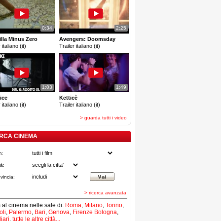
0:34
2:25
lla Minus Zero
Avengers: Doomsday
 italiano (it)
Trailer italiano (it)
1:03
1:49
ice
Ketticè
 italiano (it)
Trailer italiano (it)
> guarda tutti i video
RCA CINEMA
m:
tà:
vincia:
> ricerca avanzata
lm al cinema nelle sale di:
Roma
,
Milano
,
Torino
,
li
,
Palermo
,
Bari
,
Genova
,
Firenze
Bologna
,
iari
,
tutte le altre città...