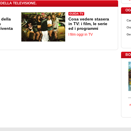
 DELLA TELEVISIONE.
OGG
GUIDA TV
 della
Cosa vedere stasera
Ca
n
in TV: i film, le serie
Ora
diventa
ed i programmi
I film oggi in TV
Ge
BO