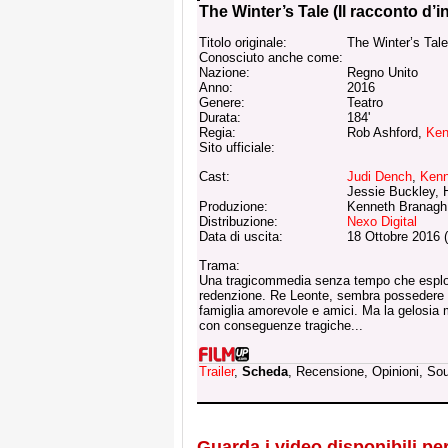
The Winter’s Tale (Il racconto d’i
Titolo originale:
The Winter’s Tale
Conosciuto anche come:
Nazione:
Regno Unito
Anno:
2016
Genere:
Teatro
Durata:
184'
Regia:
Rob Ashford,
Ken
Sito ufficiale:
Cast:
Judi Dench
,
Kenn
Jessie Buckley, 
Produzione:
Kenneth Branagh
Distribuzione:
Nexo Digital
Data di uscita:
18 Ottobre 2016 
Trama:
Una tragicommedia senza tempo che esplora
redenzione. Re Leonte, sembra possedere t
famiglia amorevole e amici. Ma la gelosia 
con conseguenze tragiche...
Trailer
,
Scheda
, Recensione, Opinioni, So
Guarda i video disponibili per 