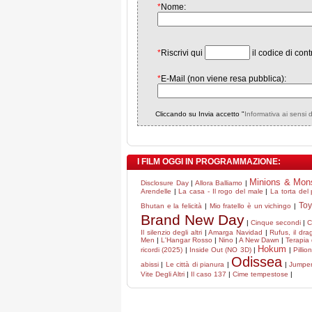
*
Nome:
*
Riscrivi qui
il codice di cont
*
E-Mail (non viene resa pubblica):
Cliccando su Invia accetto "
Informativa ai sensi 
I FILM OGGI IN PROGRAMMAZIONE:
Minions & Mon
Disclosure Day
|
Allora Balliamo
|
Arendelle
|
La casa - Il rogo del male
|
La torta del
Toy
Bhutan e la felicità
|
Mio fratello è un vichingo
|
Brand New Day
|
Cinque secondi
|
C
Il silenzio degli altri
|
Amarga Navidad
|
Rufus, il dr
Men
|
L'Hangar Rosso
|
Nino
|
A New Dawn
|
Terapia 
Hokum
ricordi (2025)
|
Inside Out (NO 3D)
|
|
Pillio
Odissea
abissi
|
Le città di pianura
|
|
Jumpers
Vite Degli Altri
|
Il caso 137
|
Cime tempestose
|