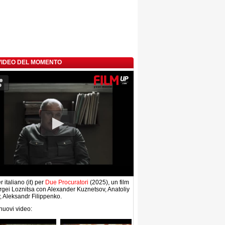
 VIDEO DEL MOMENTO
r italiano (it) per
Due Procuratori
(2025), un film
rgei Loznitsa con Alexander Kuznetsov, Anatoliy
, Aleksandr Filippenko.
 nuovi video: