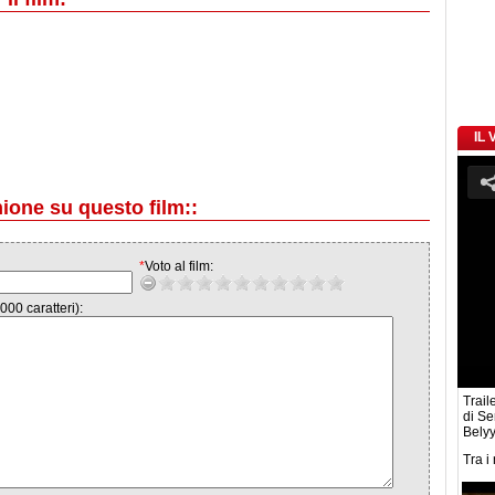
IL
nione su questo film::
*
Voto al film:
000 caratteri):
Traile
di Se
Belyy
Tra i