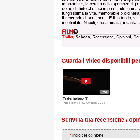
impazienze, la perdita della speranza di po
uomo distinto che inciampa e cade in una v
lunghissima la vita, memorabile o ordinaria
il repertorio di sentimenti. E lì in fondo, vi
indefinibile, Napoli, che ammalia, incanta, u
Trailer
,
Scheda
, Recensione, Opinioni, So
Guarda i video disponibili per 
1:56
Trailer italiano (it)
Pubblicato il 31 Ottobre 2024
Scrivi la tua recensione / opi
*
Titolo dell'opinione: