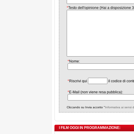
*
Testo dell'opinione (Hai a disposizione 3
*
Nome:
*
Riscrivi qui
il codice di cont
*
E-Mail (non viene resa pubblica):
Cliccando su Invia accetto "
Informativa ai sensi 
I FILM OGGI IN PROGRAMMAZIONE: