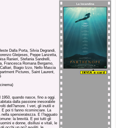
La locandina
ste Dalla Porta, Silvia Degrandi,
 Lorenzo Gleijeses, Peppe Lanzetta,
isa Ranieri, Stefania Sandrelli,
ta, Francesca Romana Bergamo,
Calliari, Biagio Izzo, Nello Mascia
partment Pictures, Saint Laurent,
é
(cinema)
al 1950, quando nasce, fino a oggi.
bitata dalla passione inesorabile
olti dell?amore. I veri, gli inutili e
e. E poi ti fanno ricominciare. La
ta nella spensieratezza. E l?agguato
mune: la brevità. E poi tutti gli
 uomini e donne, disillusi e vitali, le
gli occhi un po? avviliti, le