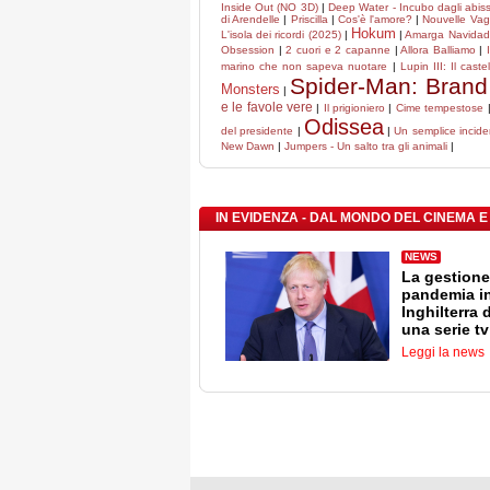
Inside Out (NO 3D)
|
Deep Water - Incubo dagli abiss
di Arendelle
|
Priscilla
|
Cos'è l'amore?
|
Nouvelle Va
Hokum
L'isola dei ricordi (2025)
|
|
Amarga Navidad
Obsession
|
2 cuori e 2 capanne
|
Allora Balliamo
|
marino che non sapeva nuotare
|
Lupin III: Il caste
Spider-Man: Bran
Monsters
|
e le favole vere
|
Il prigioniero
|
Cime tempestose
Odissea
del presidente
|
|
Un semplice incide
New Dawn
|
Jumpers - Un salto tra gli animali
|
IN EVIDENZA - DAL MONDO DEL CINEMA E
NEWS
La gestione
pandemia i
Inghilterra 
una serie tv
Leggi la news