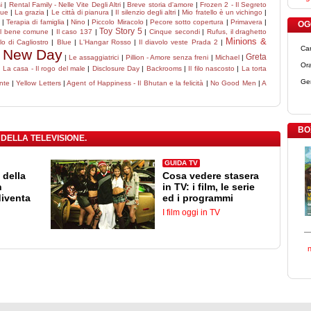
i
|
Rental Family - Nelle Vite Degli Altri
|
Breve storia d'amore
|
Frozen 2 - Il Segreto
gue
|
La grazia
|
Le città di pianura
|
Il silenzio degli altri
|
Mio fratello è un vichingo
|
|
Terapia di famiglia
|
Nino
|
Piccolo Miracolo
|
Pecore sotto copertura
|
Primavera
|
OGG
Toy Story 5
Il bene comune
|
Il caso 137
|
|
Cinque secondi
|
Rufus, il draghetto
Minions &
llo di Cagliostro
|
Blue
|
L'Hangar Rosso
|
Il diavolo veste Prada 2
|
Ca
d New Day
Greta
|
Le assaggiatrici
|
Pillion - Amore senza freni
|
Michael
|
Ora
|
La casa - Il rogo del male
|
Disclosure Day
|
Backrooms
|
Il filo nascosto
|
La torta
Ge
nte
|
Yellow Letters
|
Agent of Happiness - Il Bhutan e la felicità
|
No Good Men
|
A
BO
 DELLA TELEVISIONE.
GUIDA TV
 della
Cosa vedere stasera
n
in TV: i film, le serie
diventa
ed i programmi
I film oggi in TV