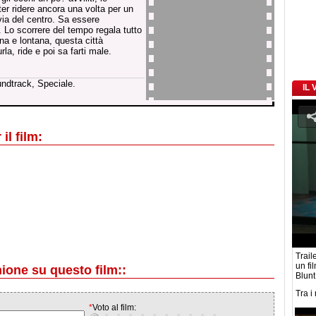
ter ridere ancora una volta per un
ia del centro. Sa essere
. Lo scorrere del tempo regala tutto
cina e lontana, questa città
rla, ride e poi sa farti male.
undtrack, Speciale.
IL
il film:
Traile
un fi
nione su questo film::
Blunt
Tra i
*
Voto al film: