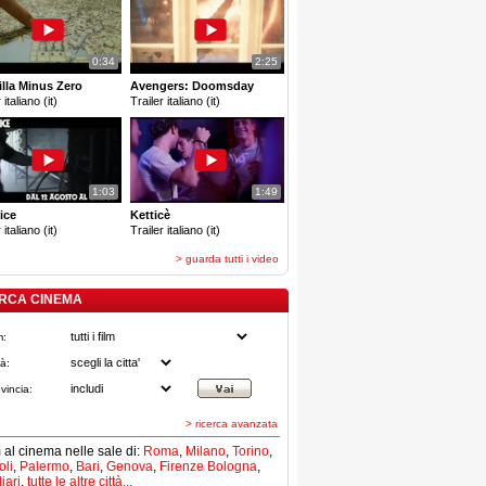
0:34
2:25
lla Minus Zero
Avengers: Doomsday
 italiano (it)
Trailer italiano (it)
1:03
1:49
ice
Ketticè
 italiano (it)
Trailer italiano (it)
> guarda tutti i video
RCA CINEMA
m:
tà:
vincia:
> ricerca avanzata
lm al cinema nelle sale di:
Roma
,
Milano
,
Torino
,
li
,
Palermo
,
Bari
,
Genova
,
Firenze
Bologna
,
iari
,
tutte le altre città...