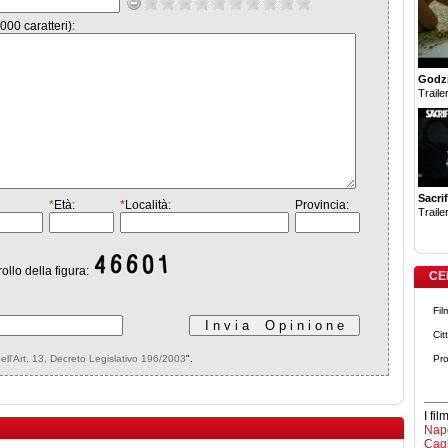
000 caratteri):
Godzi
Trailer
Sacrif
*
Età:
*
Località:
Provincia:
Trailer
rollo della figura:
CE
Fil
Cit
dell'Art. 13, Decreto Legislativo 196/2003
".
Pro
I fi
Napo
Cagl