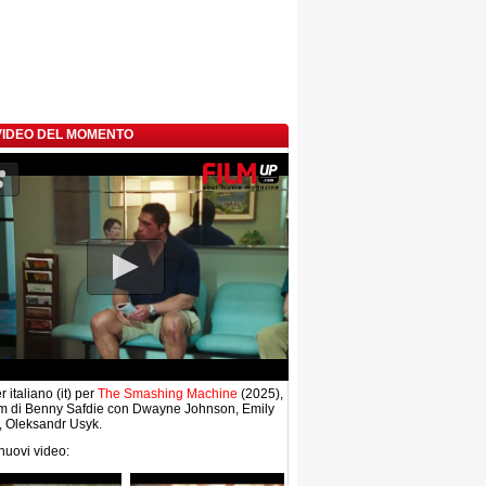
 VIDEO DEL MOMENTO
r italiano (it) per
The Smashing Machine
(2025),
lm di Benny Safdie con Dwayne Johnson, Emily
, Oleksandr Usyk.
 nuovi video: