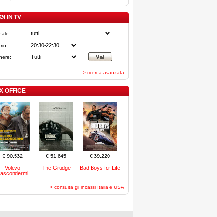
I IN TV
nale:
rio:
nere:
> ricerca avanzata
X OFFICE
€ 90.532
€ 51.845
€ 39.220
Volevo
The Grudge
Bad Boys for Life
nascondermi
> consulta gli incassi Italia e USA