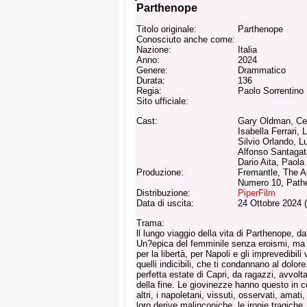
Parthenope
Titolo originale:
Parthenope
Conosciuto anche come:
Nazione:
Italia
Anno:
2024
Genere:
Drammatico
Durata:
136
Regia:
Paolo Sorrentino
Sito ufficiale:
Cast:
Gary Oldman, Cele
Isabella Ferrari,
Silvio Orlando, Lu
Alfonso Santaga
Dario Aita, Paola 
Produzione:
Fremantle, The A
Numero 10, Path
Distribuzione:
PiperFilm
Data di uscita:
24 Ottobre 2024 
Trama:
ll lungo viaggio della vita di Parthenope, d
Un?epica del femminile senza eroismi, ma a
per la libertà, per Napoli e gli imprevedibili v
quelli indicibili, che ti condannano al dolor
perfetta estate di Capri, da ragazzi, avvol
della fine. Le giovinezze hanno questo in co
altri, i napoletani, vissuti, osservati, amati,
loro derive malinconiche, le ironie tragiche, 