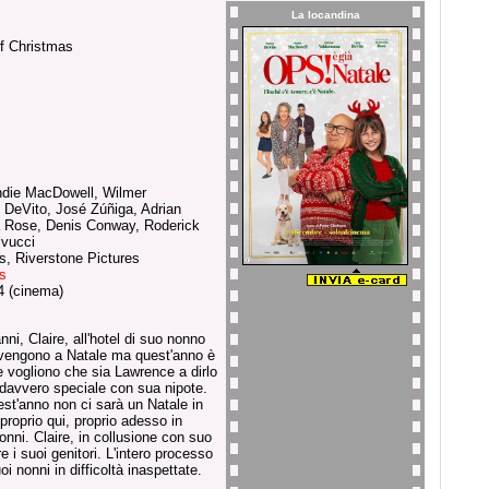
La locandina
f Christmas
ndie MacDowell, Wilmer
 DeVito, José Zúñiga, Adrian
a Rose, Denis Conway, Roderick
lvucci
s, Riverstone Pictures
es
4 (cinema)
ni, Claire, all'hotel di suo nonno
to vengono a Natale ma quest'anno è
e vogliono che sia Lawrence a dirlo
 davvero speciale con sua nipote.
est'anno non ci sarà un Natale in
 proprio qui, proprio adesso in
nonni. Claire, in collusione con suo
re i suoi genitori. L'intero processo
oi nonni in difficoltà inaspettate.