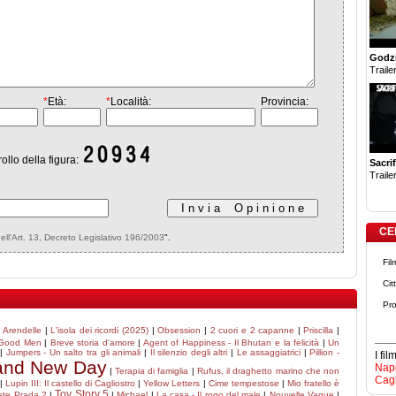
Godzi
Trailer
*
Età:
*
Località:
Provincia:
rollo della figura:
Sacrif
Trailer
CE
dell'Art. 13, Decreto Legislativo 196/2003
".
Fil
Cit
Pro
i Arendelle
|
L'isola dei ricordi (2025)
|
Obsession
|
2 cuori e 2 capanne
|
Priscilla
|
Good Men
|
Breve storia d'amore
|
Agent of Happiness - Il Bhutan e la felicità
|
Un
|
Jumpers - Un salto tra gli animali
|
Il silenzio degli altri
|
Le assaggiatrici
|
Pillion -
I fi
rand New Day
Napo
|
Terapia di famiglia
|
Rufus, il draghetto marino che non
Cagl
|
Lupin III: Il castello di Cagliostro
|
Yellow Letters
|
Cime tempestose
|
Mio fratello è
Toy Story 5
este Prada 2
|
|
Michael
|
La casa - Il rogo del male
|
Nouvelle Vague
|