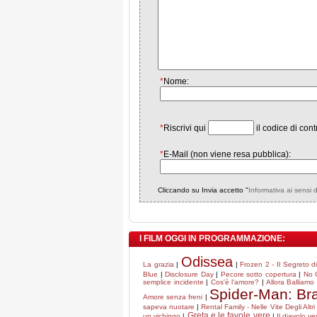
*
Nome:
*
Riscrivi qui
il codice di cont
*
E-Mail (non viene resa pubblica):
Cliccando su Invia accetto "
Informativa ai sensi 
I FILM OGGI IN PROGRAMMAZIONE:
Odissea
La grazia
|
|
Frozen 2 - Il Segreto d
Blue
|
Disclosure Day
|
Pecore sotto copertura
|
No 
semplice incidente
|
Cos'è l'amore?
|
Allora Balliamo
Spider-Man: B
Amore senza freni
|
sapeva nuotare
|
Rental Family - Nelle Vite Degli Altri
Greta e le favole vere
un vichingo
|
|
Il diavolo v