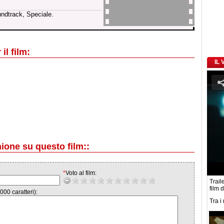
undtrack, Speciale.
il film:
IL
nione su questo film::
*
Voto al film:
Traile
film 
000 caratteri):
Tra i