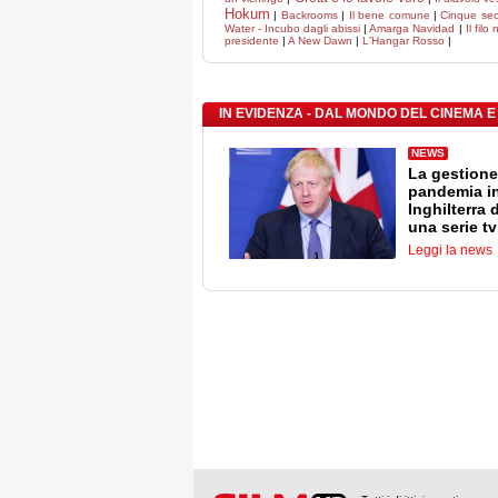
Hokum
|
Backrooms
|
Il bene comune
|
Cinque se
Water - Incubo dagli abissi
|
Amarga Navidad
|
Il filo
presidente
|
A New Dawn
|
L'Hangar Rosso
|
IN EVIDENZA - DAL MONDO DEL CINEMA E
NEWS
La gestione
pandemia i
Inghilterra 
una serie tv
Leggi la news