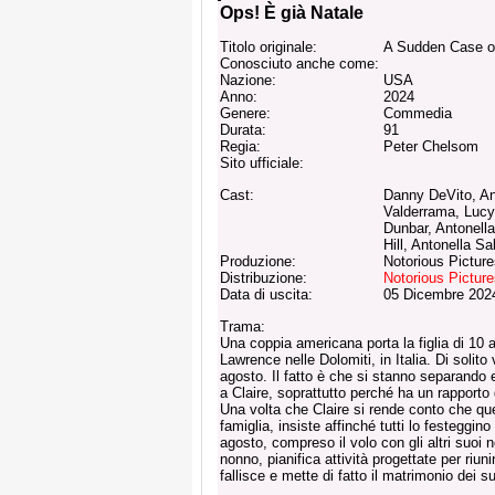
Ops! È già Natale
Titolo originale:
A Sudden Case o
Conosciuto anche come:
Nazione:
USA
Anno:
2024
Genere:
Commedia
Durata:
91
Regia:
Peter Chelsom
Sito ufficiale:
Cast:
Danny DeVito, A
Valderrama, Lucy
Dunbar, Antonell
Hill, Antonella Sa
Produzione:
Notorious Picture
Distribuzione:
Notorious Pictur
Data di uscita:
05 Dicembre 202
Trama:
Una coppia americana porta la figlia di 10 an
Lawrence nelle Dolomiti, in Italia. Di soli
agosto. Il fatto è che si stanno separando 
a Claire, soprattutto perché ha un rapporto
Una volta che Claire si rende conto che qu
famiglia, insiste affinché tutti lo festeggino
agosto, compreso il volo con gli altri suoi 
nonno, pianifica attività progettate per riuni
fallisce e mette di fatto il matrimonio dei su