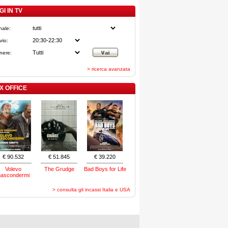
I IN TV
nale:
rio:
nere:
> ricerca avanzata
X OFFICE
€ 90.532
€ 51.845
€ 39.220
Volevo
The Grudge
Bad Boys for Life
nascondermi
> consulta gli incassi Italia e USA