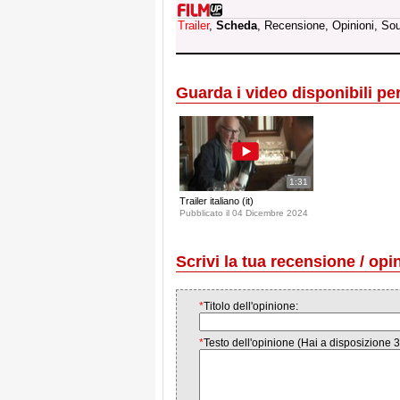
Trailer
,
Scheda
, Recensione, Opinioni, So
Guarda i video disponibili per 
1:31
Trailer italiano (it)
Pubblicato il 04 Dicembre 2024
Scrivi la tua recensione / opi
*
Titolo dell'opinione:
*
Testo dell'opinione (Hai a disposizione 3