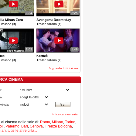
0:34
2:25
lla Minus Zero
Avengers: Doomsday
 italiano (it)
Trailer italiano (it)
1:03
1:49
ice
Ketticè
 italiano (it)
Trailer italiano (it)
> guarda tutti i video
RCA CINEMA
m:
tà:
vincia:
> ricerca avanzata
lm al cinema nelle sale di:
Roma
,
Milano
,
Torino
,
li
,
Palermo
,
Bari
,
Genova
,
Firenze
Bologna
,
iari
,
tutte le altre città...