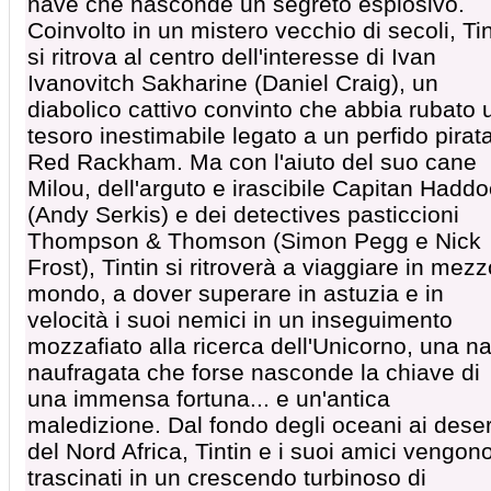
nave che nasconde un segreto esplosivo.
Coinvolto in un mistero vecchio di secoli, Tin
si ritrova al centro dell'interesse di Ivan
Ivanovitch Sakharine (Daniel Craig), un
diabolico cattivo convinto che abbia rubato 
tesoro inestimabile legato a un perfido pirata
Red Rackham. Ma con l'aiuto del suo cane
Milou, dell'arguto e irascibile Capitan Hadd
(Andy Serkis) e dei detectives pasticcioni
Thompson & Thomson (Simon Pegg e Nick
Frost), Tintin si ritroverà a viaggiare in mezz
mondo, a dover superare in astuzia e in
velocità i suoi nemici in un inseguimento
mozzafiato alla ricerca dell'Unicorno, una n
naufragata che forse nasconde la chiave di
una immensa fortuna... e un'antica
maledizione. Dal fondo degli oceani ai deser
del Nord Africa, Tintin e i suoi amici vengon
trascinati in un crescendo turbinoso di