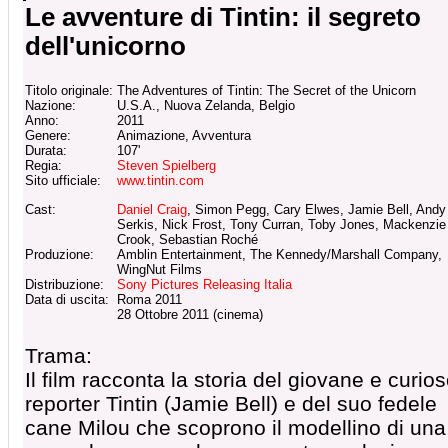
Le avventure di Tintin: il segreto
dell'unicorno
Titolo originale:
The Adventures of Tintin: The Secret of the Unicorn
Nazione:
U.S.A., Nuova Zelanda, Belgio
Anno:
2011
Genere:
Animazione, Avventura
Durata:
107'
Regia:
Steven Spielberg
Sito ufficiale:
www.tintin.com
Cast:
Daniel Craig
, Simon Pegg, Cary Elwes, Jamie Bell, Andy
Serkis, Nick Frost, Tony Curran, Toby Jones, Mackenzie
Crook, Sebastian Roché
Produzione:
Amblin Entertainment, The Kennedy/Marshall Company,
WingNut Films
Distribuzione:
Sony Pictures Releasing Italia
Data di uscita:
Roma 2011
28 Ottobre 2011 (cinema)
Trama:
Il film racconta la storia del giovane e curio
reporter Tintin (Jamie Bell) e del suo fedele
cane Milou che scoprono il modellino di una