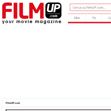
Film
TV
C
FilmUP.com