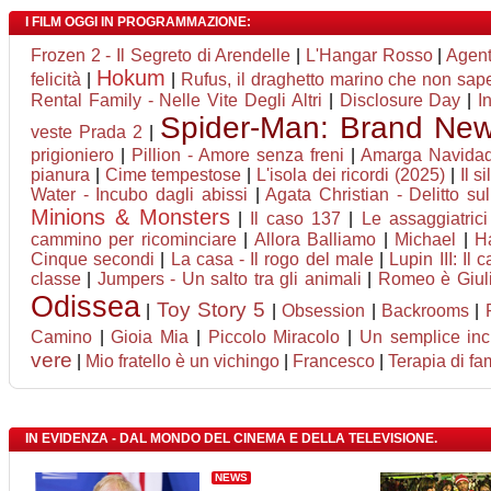
I FILM OGGI IN PROGRAMMAZIONE:
Frozen 2 - Il Segreto di Arendelle
|
L'Hangar Rosso
|
Agent
Hokum
felicità
|
|
Rufus, il draghetto marino che non sap
Rental Family - Nelle Vite Degli Altri
|
Disclosure Day
|
I
Spider-Man: Brand Ne
veste Prada 2
|
prigioniero
|
Pillion - Amore senza freni
|
Amarga Navida
pianura
|
Cime tempestose
|
L'isola dei ricordi (2025)
|
Il s
Water - Incubo dagli abissi
|
Agata Christian - Delitto sul
Minions & Monsters
|
Il caso 137
|
Le assaggiatrici
cammino per ricominciare
|
Allora Balliamo
|
Michael
|
H
Cinque secondi
|
La casa - Il rogo del male
|
Lupin III: Il 
classe
|
Jumpers - Un salto tra gli animali
|
Romeo è Giuli
Odissea
Toy Story 5
|
|
Obsession
|
Backrooms
|
Camino
|
Gioia Mia
|
Piccolo Miracolo
|
Un semplice inc
vere
|
Mio fratello è un vichingo
|
Francesco
|
Terapia di fa
IN EVIDENZA - DAL MONDO DEL CINEMA E DELLA TELEVISIONE.
NEWS