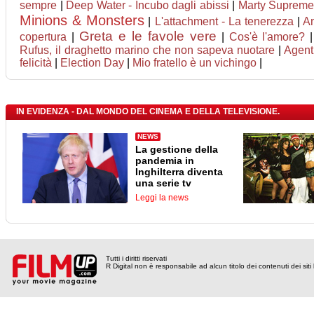
sempre
|
Deep Water - Incubo dagli abissi
|
Marty Supreme
Minions & Monsters
|
L'attachment - La tenerezza
|
A
Greta e le favole vere
copertura
|
|
Cos'è l'amore?
Rufus, il draghetto marino che non sapeva nuotare
|
Agent
felicità
|
Election Day
|
Mio fratello è un vichingo
|
IN EVIDENZA - DAL MONDO DEL CINEMA E DELLA TELEVISIONE.
NEWS
La gestione della
pandemia in
Inghilterra diventa
una serie tv
Leggi la news
Tutti i diritti riservati
R Digital non è responsabile ad alcun titolo dei contenuti dei siti l