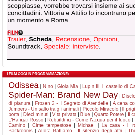
scoppiasse, vorrebbe trovarsi insieme ai su
concittadini. Vittoria e Attilio lo incontrano pe
un momento a Roma.
Trailer
,
Scheda
,
Recensione
,
Opinioni
,
Soundtrack,
Speciale: interviste
.
I FILM OGGI IN PROGRAMMAZIONE:
Odissea
|
Nino
|
Gioia Mia
|
Lupin III: Il castello di C
Spider-Man: Brand New Day
|
Discl
di pianura
|
Frozen 2 - Il Segreto di Arendelle
|
A cena con
Jumpers - Un salto tra gli animali
|
Piccolo Miracolo
|
Il pri
porta
|
Dieci minuti
|
Vita privata
|
Blue
|
Quarto Potere
|
Il 
L'Hangar Rosso
|
Rebuilding - Come l'acqua per il fuoco
|
Camino
|
Cime tempestose
|
Michael
|
La casa - Il 
Backrooms
|
Allora Balliamo
|
Il silenzio degli altri
|
Th