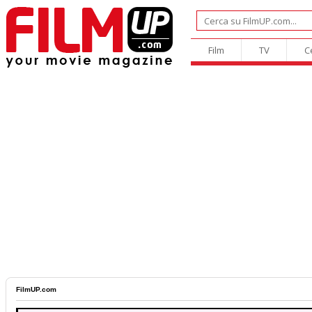
Film
TV
C
FilmUP.com