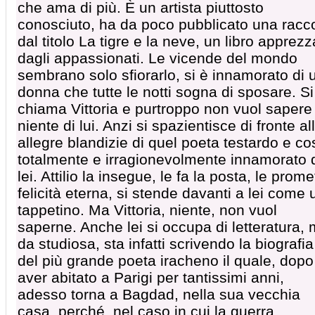
che ama di più. È un artista piuttosto
conosciuto, ha da poco pubblicato una racco
dal titolo La tigre e la neve, un libro apprezz
dagli appassionati. Le vicende del mondo
sembrano solo sfiorarlo, si è innamorato di 
donna che tutte le notti sogna di sposare. Si
chiama Vittoria e purtroppo non vuol sapere
niente di lui. Anzi si spazientisce di fronte al
allegre blandizie di quel poeta testardo e co
totalmente e irragionevolmente innamorato 
lei. Attilio la insegue, le fa la posta, le prome
felicità eterna, si stende davanti a lei come 
tappetino. Ma Vittoria, niente, non vuol
saperne. Anche lei si occupa di letteratura,
da studiosa, sta infatti scrivendo la biografia
del più grande poeta iracheno il quale, dopo
aver abitato a Parigi per tantissimi anni,
adesso torna a Bagdad, nella sua vecchia
casa, perché, nel caso in cui la guerra