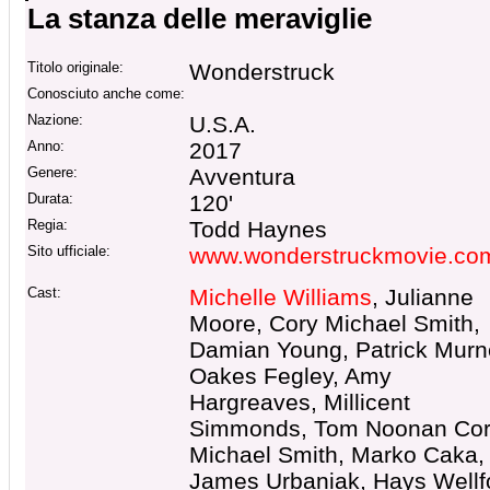
La stanza delle meraviglie
Titolo originale:
Wonderstruck
Conosciuto anche come:
Nazione:
U.S.A.
Anno:
2017
Genere:
Avventura
Durata:
120'
Regia:
Todd Haynes
Sito ufficiale:
www.wonderstruckmovie.co
Cast:
Michelle Williams
, Julianne
Moore, Cory Michael Smith,
Damian Young, Patrick Murn
Oakes Fegley, Amy
Hargreaves, Millicent
Simmonds, Tom Noonan Cor
Michael Smith, Marko Caka,
James Urbaniak, Hays Wellf