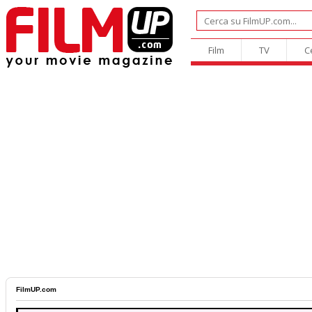
Film
TV
C
FilmUP.com