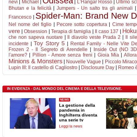
Odissea
nevi
|
Michael
|
|
L'Hangar Rosso
|
Ultimo sc
Bhutan e la felicità
|
Jumpers - Un salto tra gli animali
Spider-Man: Brand New 
Francesco
|
Nel nome del figlio
|
Pecore sotto copertura
|
Cime temp
Hok
vere
|
Obsession
|
Terapia di famiglia
|
Il caso 137
|
che non sapeva nuotare
|
Il diavolo veste Prada 2
|
Il sil
Toy Story 5
incidente
|
|
Rental Family - Nelle Vite Deg
Frozen 2 - Il Segreto di Arendelle
|
Inside Out (NO 3D
l'amore?
|
Pillion - Amore senza freni
|
Gioia Mia
|
Allor
Minions & Monsters
|
Nouvelle Vague
|
Piccolo Miraco
Lupin III: Il castello di Cagliostro
|
Disclosure Day
|
Romeo è 
IN EVIDENZA - DAL MONDO DEL CINEMA E DELLA TELEVISIONE.
NEWS
La gestione della
pandemia in
Inghilterra diventa
una serie tv
Leggi la news