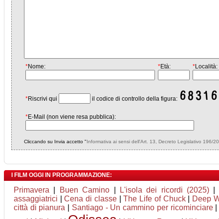
*
Nome:
*
Età:
*
Località:
*
Riscrivi qui
il codice di controllo della figura:
*
E-Mail (non viene resa pubblica):
Cliccando su Invia accetto "
Informativa ai sensi dell'Art. 13, Decreto Legislativo 196/2
I FILM OGGI IN PROGRAMMAZIONE:
Primavera
|
Buen Camino
|
L'isola dei ricordi (2025)
assaggiatrici
|
Cena di classe
|
The Life of Chuck
|
Deep Wa
città di pianura
|
Santiago - Un cammino per ricominciare