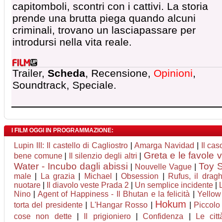
capitomboli, scontri con i cattivi. La storia
prende una brutta piega quando alcuni
criminali, trovano un lasciapassare per
introdursi nella vita reale.
Trailer,
Scheda
, Recensione,
Opinioni
,
Soundtrack, Speciale.
I FILM OGGI IN PROGRAMMAZIONE:
Lupin III: Il castello di Cagliostro
|
Amarga Navidad
|
Il ca
Greta e le favole 
bene comune
|
Il silenzio degli altri
|
Water - Incubo dagli abissi
Toy S
|
Nouvelle Vague
|
male
|
La grazia
|
Michael
|
Obsession
|
Rufus, il drag
nuotare
|
Il diavolo veste Prada 2
|
Un semplice incidente
|
Nino
|
Agent of Happiness - Il Bhutan e la felicità
|
Yellow
Hokum
torta del presidente
|
L'Hangar Rosso
|
|
Piccolo
cose non dette
|
Il prigioniero
|
Confidenza
|
Le cit