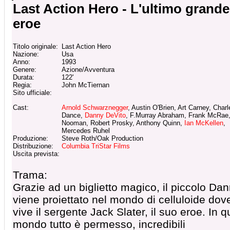
Last Action Hero - L'ultimo grande
eroe
Titolo originale:
Last Action Hero
Nazione:
Usa
Anno:
1993
Genere:
Azione/Avventura
Durata:
122'
Regia:
John McTiernan
Sito ufficiale:
Cast:
Arnold Schwarznegger
, Austin O'Brien, Art Carney, Charl
Dance,
Danny DeVito
, F.Murray Abraham, Frank McRae
Nooman, Robert Prosky, Anthony Quinn,
Ian McKellen
,
Mercedes Ruhel
Produzione:
Steve Roth/Oak Production
Distribuzione:
Columbia TriStar Films
Uscita prevista:
Trama:
Grazie ad un biglietto magico, il piccolo Dan
viene proiettato nel mondo di celluloide dov
vive il sergente Jack Slater, il suo eroe. In q
mondo tutto è permesso, incredibili