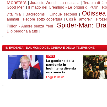
Monsters
|
Jurassic World - La rinascita
|
Terapia di fam
Good Men
|
Il mago del Cremlino - Le origini di Putin
|
Roc
Odissea
vita mia
|
Backrooms
|
Cinque secondi
|
animali
|
Pecore sotto copertura
|
Cos'è l'amore?
|
Frozen
Spider-Man: Br
Pillion - Amore senza freni
|
Dio perdona a tutti
|
IN EVIDENZA - DAL MONDO DEL CINEMA E DELLA TELEVISIONE.
NEWS
La gestione della
pandemia in
Inghilterra diventa
una serie tv
Leggi la news