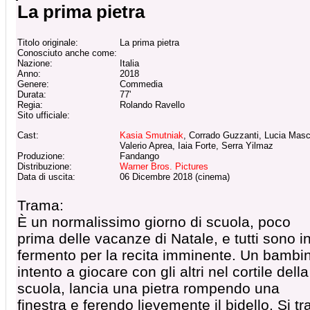
La prima pietra
Titolo originale:
La prima pietra
Conosciuto anche come:
Nazione:
Italia
Anno:
2018
Genere:
Commedia
Durata:
77'
Regia:
Rolando Ravello
Sito ufficiale:
Cast:
Kasia Smutniak
, Corrado Guzzanti, Lucia Masc
Valerio Aprea, Iaia Forte, Serra Yilmaz
Produzione:
Fandango
Distribuzione:
Warner Bros. Pictures
Data di uscita:
06 Dicembre 2018 (cinema)
Trama:
È un normalissimo giorno di scuola, poco
prima delle vacanze di Natale, e tutti sono i
fermento per la recita imminente. Un bambi
intento a giocare con gli altri nel cortile della
scuola, lancia una pietra rompendo una
finestra e ferendo lievemente il bidello. Si tr