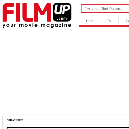
Film
TV
C
FilmUP.com