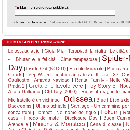
*
E-Mail (non viene resa pubblica):
Cliccando su Invia accetto "
Informativa ai sensi dell'Art. 13, Decreto Legislativo 196/2
I FILM OGGI IN PROGRAMMAZIONE:
Le assaggiatrici
|
Gioia Mia
|
Terapia di famiglia
|
Le città d
Spider
- Il Bhutan e la felicità
|
Cime tempestose
|
Day
|
Inside Out (NO 3D)
|
Piccolo Miracolo
|
Primavera
Chuck
|
Deep Water - Incubo dagli abissi
|
Il caso 137
|
Obs
Cagliostro
|
Amarga Navidad
|
Rental Family - Nelle Vite
Greta e le favole vere
Toy Story 5
Prada 2
|
|
|
Nouv
Allora Balliamo
|
Old Boy (2003)
|
Rufus, il draghetto ma
Odissea
Mio fratello è un vichingo
|
|
Blue
|
L'isola de
Backrooms
|
Ultimo schiaffo
|
Santiago - Un cammino per 
Hokum
senza freni
|
Hamnet - Nel nome del figlio
|
|
Rom
casa - Il rogo del male
|
Disclosure Day
|
Buen Cami
Minions & Monsters
Arendelle
|
|
Cena di classe
|
N
Agata Christian - Delitto sulle nevi
|
Jumpers - Un salto tra g