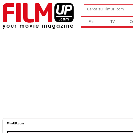
Film
TV
C
FilmUP.com