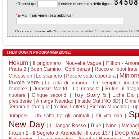
*
Riscrivi qui
il codice di controllo della figura:
*
E-Mail (non viene resa pubblica):
Cliccando su Invia accetto "
Informativa ai sensi dell'Art. 13, Decreto Legislativo 196/2
I FILM OGGI IN PROGRAMMAZIONE:
Hokum
|
Il prigioniero
|
Nouvelle Vague
|
Pillion - Amor
Prada 2
|
Buen Camino
|
Confidenza
|
Rocco e i suoi fratel
Minion
Obsession
|
Lo straniero
|
Pecore sotto copertura
|
favole vere
|
Le città di pianura
|
Un semplice incide
l'amore?
|
Jurassic World - La rinascita
|
Rufus, il dra
Toy Story 5
nuotare
|
Cinque secondi
|
|
...che Dio 
presidente
|
Amarga Navidad
|
Inside Out (NO 3D)
|
Cime 
Terapia di famiglia
|
Yellow Letters
|
Piccolo Miracolo
|
Lupi
Sp
Jumpers - Un salto tra gli animali
|
Oi vita mia
|
New Day
|
L'Hangar Rosso
|
Blue
|
Nino
|
Michael
Deep Wate
Frozen 2 - Il Segreto di Arendelle
|
Il caso 137
|
Backrooms
|
Le assaggiatrici
|
Agent of Happiness - Il Bhu