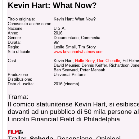
Kevin Hart: What Now?
Titolo originale:
Kevin Hart: What Now?
Conosciuto anche come:
Nazione:
U.S.A.
Anno:
2016
Genere:
Documentario, Commedia
Durata:
96'
Regia:
Leslie Small, Tim Story
Sito ufficiale:
www.kevinhartwhatnow.com
Cast:
Kevin Hart,
Halle Berry
,
Don Cheadle
, Ed Helm
David Meunier, Dennis Keiffer, Richardson Jon
Ben Seaward, Peter Mensah
Produzione:
Universal Pictures
Distribuzione:
Data di uscita:
2016 (cinema)
Trama:
Il comico statunitense Kevin Hart, si esibisc
davanti ad un pubblico di 50 mila persone al
Lincoln Financial Field di Philadelphia.
Trailer,
Scheda
, Recensione, Opinioni,