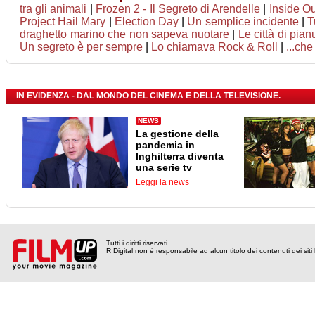
tra gli animali
|
Frozen 2 - Il Segreto di Arendelle
|
Inside O
Project Hail Mary
|
Election Day
|
Un semplice incidente
|
T
draghetto marino che non sapeva nuotare
|
Le città di pian
Un segreto è per sempre
|
Lo chiamava Rock & Roll
|
...che
IN EVIDENZA - DAL MONDO DEL CINEMA E DELLA TELEVISIONE.
NEWS
La gestione della
pandemia in
Inghilterra diventa
una serie tv
Leggi la news
Tutti i diritti riservati
R Digital non è responsabile ad alcun titolo dei contenuti dei siti l