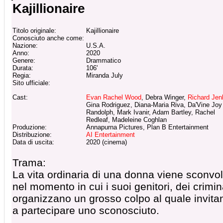
Kajillionaire
Titolo originale:
Kajillionaire
Conosciuto anche come:
Nazione:
U.S.A.
Anno:
2020
Genere:
Drammatico
Durata:
106'
Regia:
Miranda July
Sito ufficiale:
Cast:
Evan Rachel Wood
, Debra Winger,
Richard Jen
Gina Rodriguez, Diana-Maria Riva, Da'Vine Joy
Randolph, Mark Ivanir, Adam Bartley, Rachel
Redleaf, Madeleine Coghlan
Produzione:
Annapurna Pictures, Plan B Entertainment
Distribuzione:
AI Entertainment
Data di uscita:
2020 (cinema)
Trama:
La vita ordinaria di una donna viene sconvol
nel momento in cui i suoi genitori, dei crimina
organizzano un grosso colpo al quale invita
a partecipare uno sconosciuto.