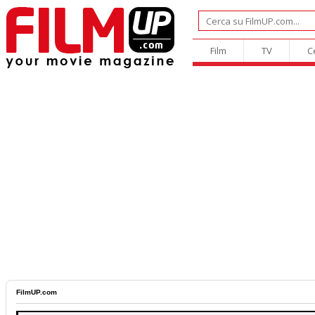
Film
TV
C
FilmUP.com