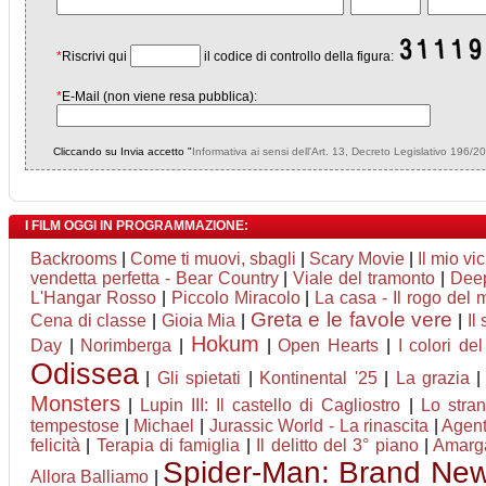
*
Riscrivi qui
il codice di controllo della figura:
*
E-Mail (non viene resa pubblica):
Cliccando su Invia accetto "
Informativa ai sensi dell'Art. 13, Decreto Legislativo 196/2
I FILM OGGI IN PROGRAMMAZIONE:
Backrooms
|
Come ti muovi, sbagli
|
Scary Movie
|
Il mio vi
vendetta perfetta - Bear Country
|
Viale del tramonto
|
Deep
L'Hangar Rosso
|
Piccolo Miracolo
|
La casa - Il rogo del 
Greta e le favole vere
Cena di classe
|
Gioia Mia
|
|
Il
Hokum
Day
|
Norimberga
|
|
Open Hearts
|
I colori de
Odissea
|
Gli spietati
|
Kontinental '25
|
La grazia
Monsters
|
Lupin III: Il castello di Cagliostro
|
Lo stran
tempestose
|
Michael
|
Jurassic World - La rinascita
|
Agent
felicità
|
Terapia di famiglia
|
Il delitto del 3° piano
|
Amarg
Spider-Man: Brand Ne
Allora Balliamo
|