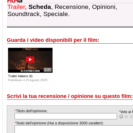
Trailer
,
Scheda
, Recensione, Opinioni,
Soundtrack, Speciale.
Guarda i video disponibili per il film:
1:37
Trailer italiano (it)
Pubblicato il 25 Agosto 2025
Scrivi la tua recensione / opinione su questo film:
*
Titolo dell'opinione:
*
Voto al f
*
Testo dell'opinione (Hai a disposizione 3000 caratteri):