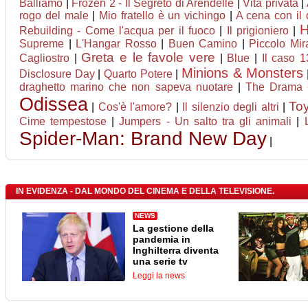
Balliamo
|
Frozen 2 - Il Segreto di Arendelle
|
Vita privata
|
rogo del male
|
Mio fratello è un vichingo
|
A cena con il d
Rebuilding - Come l'acqua per il fuoco
|
Il prigioniero
|
Supreme
|
L'Hangar Rosso
|
Buen Camino
|
Piccolo Mir
Greta e le favole vere
Cagliostro
|
|
Blue
|
Il caso 
Minions & Monsters
Disclosure Day
|
Quarto Potere
|
draghetto marino che non sapeva nuotare
|
The Drama 
Odissea
Toy
|
Cos'è l'amore?
|
Il silenzio degli altri
|
Cime tempestose
|
Jumpers - Un salto tra gli animali
|
Spider-Man: Brand New Day
|
IN EVIDENZA - DAL MONDO DEL CINEMA E DELLA TELEVISIONE.
NEWS
La gestione della
pandemia in
Inghilterra diventa
una serie tv
Leggi la news