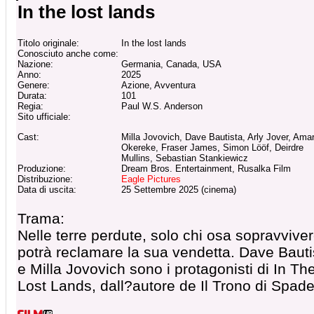
In the lost lands
Titolo originale:
In the lost lands
Conosciuto anche come:
Nazione:
Germania, Canada, USA
Anno:
2025
Genere:
Azione, Avventura
Durata:
101
Regia:
Paul W.S. Anderson
Sito ufficiale:
Cast:
Milla Jovovich, Dave Bautista, Arly Jover, Ama
Okereke, Fraser James, Simon Lööf, Deirdre
Mullins, Sebastian Stankiewicz
Produzione:
Dream Bros. Entertainment, Rusalka Film
Distribuzione:
Eagle Pictures
Data di uscita:
25 Settembre 2025 (cinema)
Trama:
Nelle terre perdute, solo chi osa sopravvive
potrà reclamare la sua vendetta. Dave Bauti
e Milla Jovovich sono i protagonisti di In Th
Lost Lands, dall?autore de Il Trono di Spade