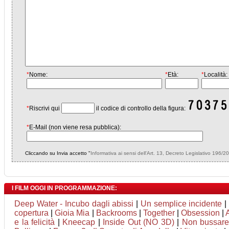
*
Nome:
*
Età:
*
Località:
*
Riscrivi qui
il codice di controllo della figura:
*
E-Mail (non viene resa pubblica):
Cliccando su Invia accetto "
Informativa ai sensi dell'Art. 13, Decreto Legislativo 196/2
I FILM OGGI IN PROGRAMMAZIONE:
Deep Water - Incubo dagli abissi
|
Un semplice incidente
|
copertura
|
Gioia Mia
|
Backrooms
|
Together
|
Obsession
|
e la felicità
|
Kneecap
|
Inside Out (NO 3D)
|
Non bussare 