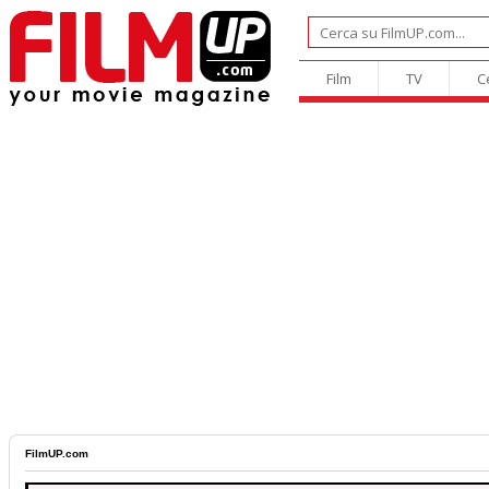
Film
TV
C
FilmUP.com