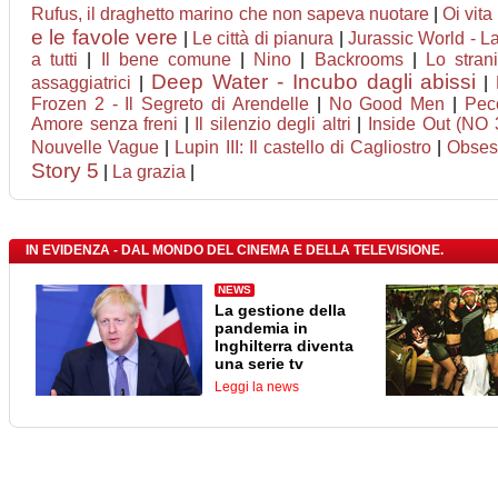
Rufus, il draghetto marino che non sapeva nuotare
|
Oi vita
e le favole vere
|
Le città di pianura
|
Jurassic World - La
a tutti
|
Il bene comune
|
Nino
|
Backrooms
|
Lo stran
Deep Water - Incubo dagli abissi
assaggiatrici
|
|
Frozen 2 - Il Segreto di Arendelle
|
No Good Men
|
Pec
Amore senza freni
|
Il silenzio degli altri
|
Inside Out (NO 
Nouvelle Vague
|
Lupin III: Il castello di Cagliostro
|
Obses
Story 5
|
La grazia
|
IN EVIDENZA - DAL MONDO DEL CINEMA E DELLA TELEVISIONE.
NEWS
La gestione della
pandemia in
Inghilterra diventa
una serie tv
Leggi la news