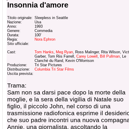
Insonnia d'amore
Titolo originale:
Sleepless in Seattle
Nazione:
Usa
Anno:
1993
Genere:
Commedia
Durata:
100'
Regia:
Nora Ephron
Sito ufficiale:
Cast:
Tom Hanks
,
Meg Ryan
, Ross Malinger, Rita Wilson, Vict
Garber, Tom Riis Farrell,
Carey Lowell
,
Bill Pullman
, Le
Clanché du Rand, Kevin O'Morrison
Produzione:
Tri Star Pictures
Distribuzione:
Columbia Tri Star Films
Uscita prevista:
Trama:
Sam non sa darsi pace dopo la morte della
moglie, e la sera della vigilia di Natale suo
figlio, il piccolo John, nel corso di una
trasmissione radiofonica esprime il desideri
che suo padre incontri una nuova compagna
Annie, una giornalista, ascoltando la