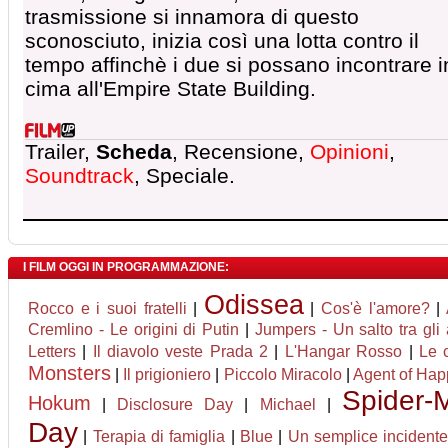
trasmissione si innamora di questo
sconosciuto, inizia così una lotta contro il
tempo affinchè i due si possano incontrare i
cima all'Empire State Building.
Trailer,
Scheda
, Recensione,
Opinioni
,
Soundtrack
, Speciale.
I FILM OGGI IN PROGRAMMAZIONE:
Odissea
Rocco e i suoi fratelli
|
|
Cos'è l'amore?
|
Cremlino - Le origini di Putin
|
Jumpers - Un salto tra gli 
Letters
|
Il diavolo veste Prada 2
|
L'Hangar Rosso
|
Le 
Monsters
|
Il prigioniero
|
Piccolo Miracolo
|
Agent of Happi
Spider-
Hokum
|
Disclosure Day
|
Michael
|
Day
|
Terapia di famiglia
|
Blue
|
Un semplice incident