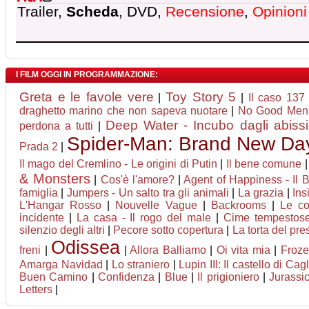
Trailer,
Scheda
, DVD,
Recensione
,
Opinioni
I FILM OGGI IN PROGRAMMAZIONE:
Greta e le favole vere
Toy Story 5
|
|
Il caso 137
draghetto marino che non sapeva nuotare
|
No Good Men
Deep Water - Incubo dagli abissi
perdona a tutti
|
Spider-Man: Brand New Da
Prada 2
|
Il mago del Cremlino - Le origini di Putin
|
Il bene comune
& Monsters
|
Cos'è l'amore?
|
Agent of Happiness - Il Bh
famiglia
|
Jumpers - Un salto tra gli animali
|
La grazia
|
Ins
L'Hangar Rosso
|
Nouvelle Vague
|
Backrooms
|
Le co
incidente
|
La casa - Il rogo del male
|
Cime tempestos
silenzio degli altri
|
Pecore sotto copertura
|
La torta del pre
Odissea
freni
|
|
Allora Balliamo
|
Oi vita mia
|
Froze
Amarga Navidad
|
Lo straniero
|
Lupin III: Il castello di Cag
Buen Camino
|
Confidenza
|
Blue
|
Il prigioniero
|
Jurassic
Letters
|