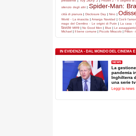
Toy Story 5
presidente
|
|
Frozen 2 - Il Segreto di
Spider-Man: Br
silenzio degli altri
|
Odiss
città di pianura
|
Disclosure Day
|
Nino
|
World - La rinascita
|
Amarga Navidad
|
Cos'è l'amo
mago del Cremlino - Le origini di Putin
|
La casa - 
favole vere
|
No Good Men
|
Blue
|
Le assaggiatrici
Michael
|
Il bene comune
|
Piccolo Miracolo
|
Pillion 
IN EVIDENZA - DAL MONDO DEL CINEMA E
NEWS
La gestione
pandemia i
Inghilterra 
una serie tv
Leggi la news