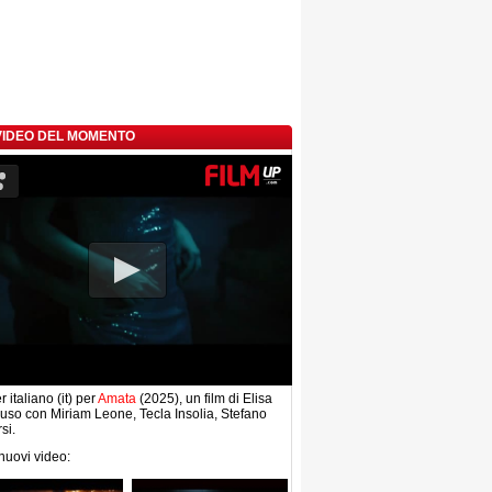
 VIDEO DEL MOMENTO
r italiano (it) per
Amata
(2025), un film di Elisa
so con Miriam Leone, Tecla Insolia, Stefano
si.
 nuovi video: