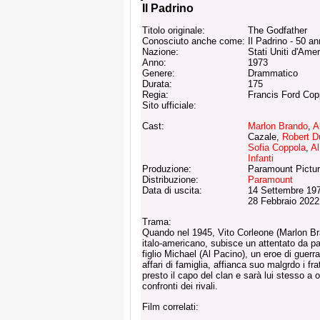
Il Padrino
Titolo originale:
The Godfather
Conosciuto anche come:
Il Padrino - 50 an
Nazione:
Stati Uniti d'Ame
Anno:
1973
Genere:
Drammatico
Durata:
175
Regia:
Francis Ford Cop
Sito ufficiale:
Cast:
Marlon Brando
,
A
Cazale,
Robert D
Sofia Coppola
,
Al
Infanti
Produzione:
Paramount Pictu
Distribuzione:
Paramount
Data di uscita:
14 Settembre 197
28 Febbraio 2022
Trama:
Quando nel 1945, Vito Corleone (Marlon Br
italo-americano, subisce un attentato da par
figlio Michael (Al Pacino), un eroe di guerr
affari di famiglia, affianca suo malgrdo i f
presto il capo del clan e sarà lui stesso a o
confronti dei rivali.
Film correlati: