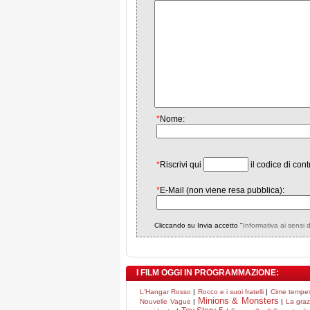
*
Nome:
*
Riscrivi qui
il codice di cont
*
E-Mail (non viene resa pubblica):
Cliccando su Invia accetto "
Informativa ai sensi 
I FILM OGGI IN PROGRAMMAZIONE:
L'Hangar Rosso
|
Rocco e i suoi fratelli
|
Cime tempe
Minions & Monsters
Nouvelle Vague
|
|
La graz