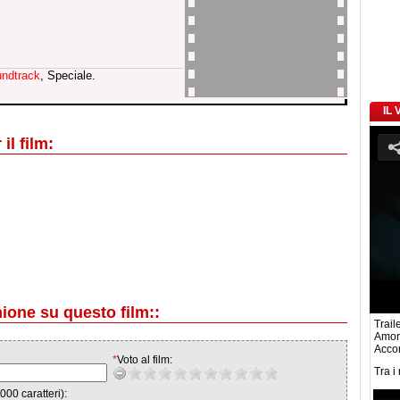
ndtrack
, Speciale.
IL
il film:
nione su questo film::
Traile
Amoru
Accor
*
Voto al film:
Tra i
000 caratteri):