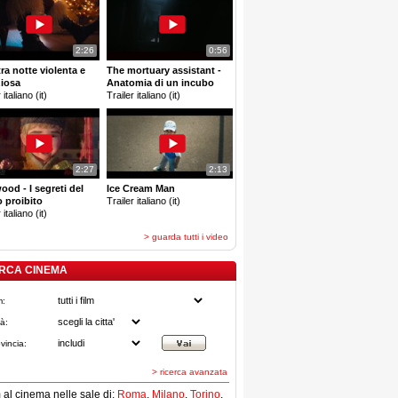
2:26
0:56
tra notte violenta e
The mortuary assistant -
ziosa
Anatomia di un incubo
 italiano (it)
Trailer italiano (it)
2:27
2:13
ood - I segreti del
Ice Cream Man
 proibito
Trailer italiano (it)
 italiano (it)
> guarda tutti i video
RCA CINEMA
m:
tà:
vincia:
> ricerca avanzata
lm al cinema nelle sale di:
Roma
,
Milano
,
Torino
,