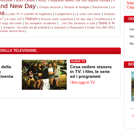
 Arendelle
|
Buen Camino
|
Rufus, il draghetto marino che non sapeva nuotare
|
Il
Napo
and New Day
Cagl
|
Cinque secondi
|
Terapia di famiglia
|
Backrooms
|
Le
ea
|
Lupin III: Il castello di Cagliostro
|
Il prigioniero
|
Le cose non dette
|
Jurassic
Hokum
OGG
re?
|
Il caso 137
|
|
Pecore sotto copertura
|
Oi vita mia
|
Confidenza
|
Il
Greta e le
Il rogo del male
|
Un semplice incidente
|
...che Dio perdona a tutti
|
|
Jumpers - Un salto tra gli animali
|
Lo straniero
|
Obsession
|
Inside Out (NO 3D)
|
Ca
- Amore senza freni
|
Ora
Ge
 DELLA TELEVISIONE.
GUIDA TV
BO
 della
Cosa vedere stasera
n
in TV: i film, le serie
diventa
ed i programmi
I film oggi in TV