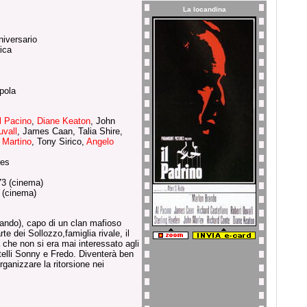
La locandina
niversario
rica
pola
l Pacino
,
Diane Keaton
, John
uvall
, James Caan, Talia Shire,
 Martino
, Tony Sirico,
Angelo
res
3 (cinema)
 (cinema)
ando), capo di un clan mafioso
te dei Sollozzo,famiglia rivale, il
a che non si era mai interessato agli
ratelli Sonny e Fredo. Diventerà ben
rganizzare la ritorsione nei