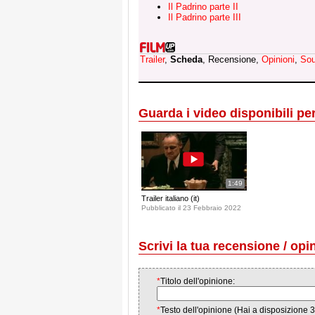
Il Padrino parte II
Il Padrino parte III
Trailer
,
Scheda
, Recensione,
Opinioni
,
Sou
Guarda i video disponibili per 
1:49
Trailer italiano (it)
Pubblicato il 23 Febbraio 2022
Scrivi la tua recensione / opi
*
Titolo dell'opinione:
*
Testo dell'opinione (Hai a disposizione 3