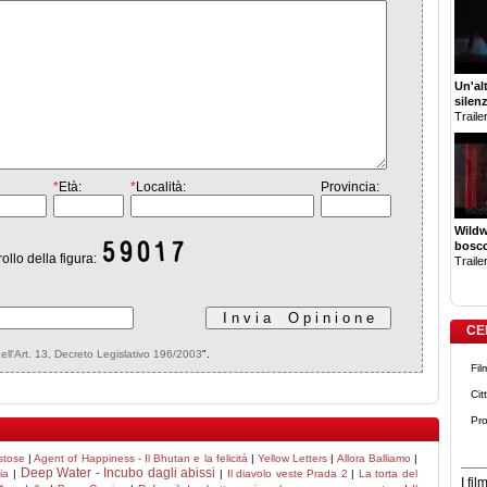
Un'al
silen
Trailer
*
Età:
*
Località:
Provincia:
Wildw
bosco
rollo della figura:
Trailer
CE
dell'Art. 13, Decreto Legislativo 196/2003
".
Fil
Cit
Pro
stose
|
Agent of Happiness - Il Bhutan e la felicità
|
Yellow Letters
|
Allora Balliamo
|
Deep Water - Incubo dagli abissi
ia
|
|
Il diavolo veste Prada 2
|
La torta del
I fi