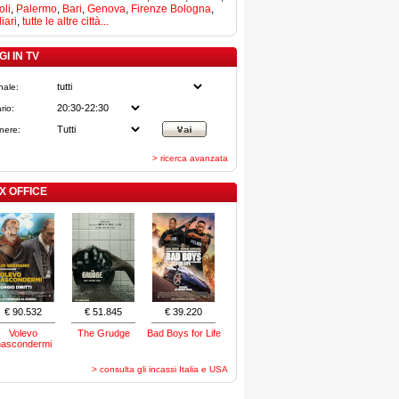
li
,
Palermo
,
Bari
,
Genova
,
Firenze
Bologna
,
iari
,
tutte le altre città...
I IN TV
nale:
rio:
nere:
> ricerca avanzata
X OFFICE
€ 90.532
€ 51.845
€ 39.220
Volevo
The Grudge
Bad Boys for Life
nascondermi
> consulta gli incassi Italia e USA