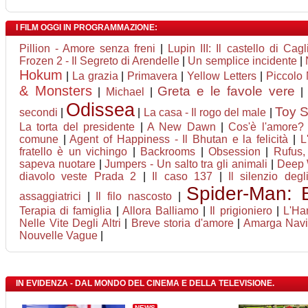
I FILM OGGI IN PROGRAMMAZIONE:
Pillion - Amore senza freni
|
Lupin III: Il castello di Cagl
Frozen 2 - Il Segreto di Arendelle
|
Un semplice incidente
|
Hokum
|
La grazia
|
Primavera
|
Yellow Letters
|
Piccolo 
& Monsters
Greta e le favole vere
|
Michael
|
Odissea
Toy S
secondi
|
|
La casa - Il rogo del male
|
La torta del presidente
|
A New Dawn
|
Cos'è l'amore?
comune
|
Agent of Happiness - Il Bhutan e la felicità
|
L
fratello è un vichingo
|
Backrooms
|
Obsession
|
Rufus,
sapeva nuotare
|
Jumpers - Un salto tra gli animali
|
Deep W
diavolo veste Prada 2
|
Il caso 137
|
Il silenzio degli
Spider-Man:
assaggiatrici
|
Il filo nascosto
|
Terapia di famiglia
|
Allora Balliamo
|
Il prigioniero
|
L'Ha
Nelle Vite Degli Altri
|
Breve storia d'amore
|
Amarga Nav
Nouvelle Vague
|
IN EVIDENZA - DAL MONDO DEL CINEMA E DELLA TELEVISIONE.
NEWS