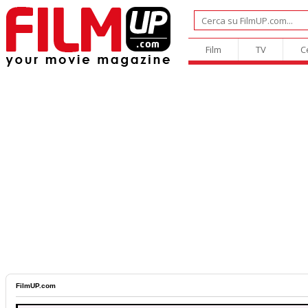
Film
TV
C
FilmUP.com