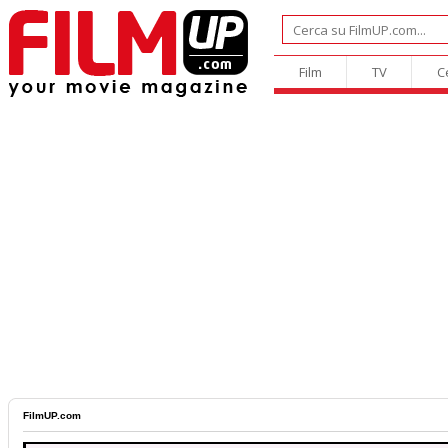
Film
TV
C
FilmUP.com