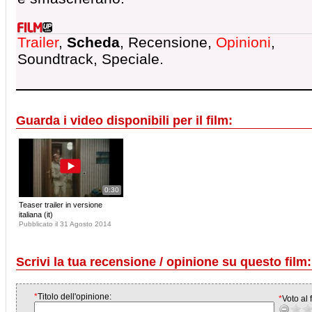
Trailer
,
Scheda
, Recensione,
Opinioni
,
Soundtrack, Speciale.
Guarda i video disponibili per il film:
0:30
Teaser trailer in versione
italiana (it)
Pubblicato il 31 Agosto 2014
Scrivi la tua recensione / opinione su questo film:
*
Titolo dell'opinione:
*
Voto al f