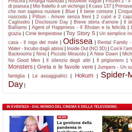
Priscilla
|
Amarga Navidad
|
Nouvelle Vague
|
Frozen 2 - Il
di pianura
|
Mio fratello è un vichingo
|
Il caso 137
|
Primave
che non sapeva nuotare
|
Blue
|
Il bene comune
|
Cinqu
nascosto
|
Pillion - Amore senza freni
|
2 cuori e 2 cap
Cagliostro
|
Disclosure Day
|
Breve storia d'amore
|
Il 
Balliamo
|
Agent of Happiness - Il Bhutan e la felicità
|
Toy Story 5
grazia
|
Cime tempestose
|
|
Un semplice in
Odissea
casa - Il rogo del male
|
|
Rental Family - 
Water - Incubo dagli abissi
|
Inside Out (NO 3D)
|
Cos'è l'a
Backrooms
|
Nino
|
Piccolo Miracolo
|
A New Dawn
|
Mich
No Good Men
|
Il silenzio degli altri
|
Il prigioniero
|
Monsters
Greta e le favole vere
|
|
Jumpers - Un sal
Spider-
Hokum
famiglia
|
Le assaggiatrici
|
|
Day
|
IN EVIDENZA - DAL MONDO DEL CINEMA E DELLA TELEVISIONE.
NEWS
La gestione della
pandemia in