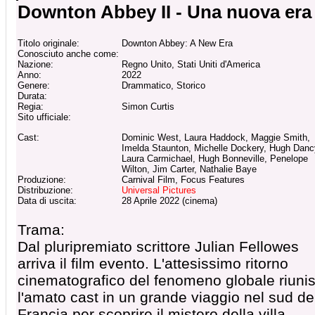
Downton Abbey II - Una nuova era
Titolo originale:
Downton Abbey: A New Era
Conosciuto anche come:
Nazione:
Regno Unito, Stati Uniti d'America
Anno:
2022
Genere:
Drammatico, Storico
Durata:
Regia:
Simon Curtis
Sito ufficiale:
Cast:
Dominic West, Laura Haddock, Maggie Smith,
Imelda Staunton, Michelle Dockery, Hugh Danc
Laura Carmichael, Hugh Bonneville, Penelope
Wilton, Jim Carter, Nathalie Baye
Produzione:
Carnival Film, Focus Features
Distribuzione:
Universal Pictures
Data di uscita:
28 Aprile 2022 (cinema)
Trama:
Dal pluripremiato scrittore Julian Fellowes
arriva il film evento. L'attesissimo ritorno
cinematografico del fenomeno globale riuni
l'amato cast in un grande viaggio nel sud de
Francia per scoprire il mistero della villa