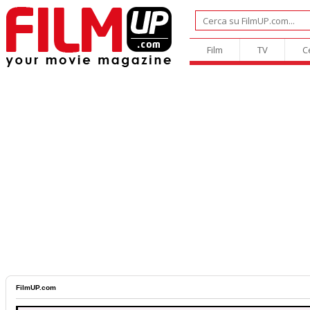
Film
TV
C
FilmUP.com