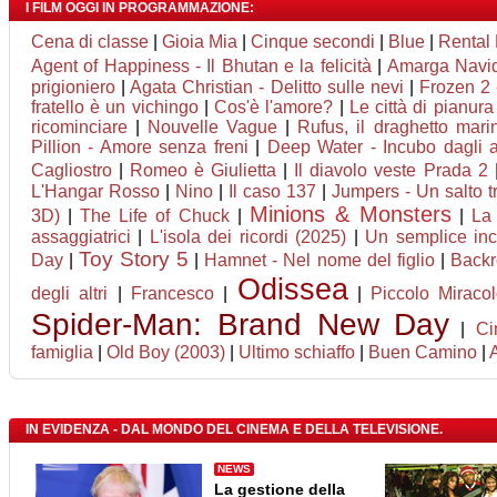
I FILM OGGI IN PROGRAMMAZIONE:
Cena di classe
|
Gioia Mia
|
Cinque secondi
|
Blue
|
Rental 
Agent of Happiness - Il Bhutan e la felicità
|
Amarga Navi
prigioniero
|
Agata Christian - Delitto sulle nevi
|
Frozen 2 
fratello è un vichingo
|
Cos'è l'amore?
|
Le città di pianura
ricominciare
|
Nouvelle Vague
|
Rufus, il draghetto mar
Pillion - Amore senza freni
|
Deep Water - Incubo dagli a
Cagliostro
|
Romeo è Giulietta
|
Il diavolo veste Prada 2
L'Hangar Rosso
|
Nino
|
Il caso 137
|
Jumpers - Un salto tr
Minions & Monsters
3D)
|
The Life of Chuck
|
|
La 
assaggiatrici
|
L'isola dei ricordi (2025)
|
Un semplice inc
Toy Story 5
Day
|
|
Hamnet - Nel nome del figlio
|
Back
Odissea
degli altri
|
Francesco
|
|
Piccolo Miraco
Spider-Man: Brand New Day
|
Ci
famiglia
|
Old Boy (2003)
|
Ultimo schiaffo
|
Buen Camino
|
IN EVIDENZA - DAL MONDO DEL CINEMA E DELLA TELEVISIONE.
NEWS
La gestione della