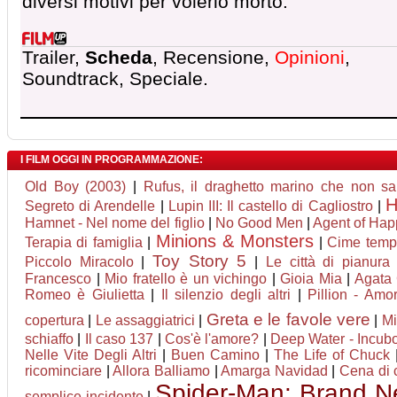
diversi motivi per volerlo morto.
Trailer,
Scheda
, Recensione,
Opinioni
,
Soundtrack, Speciale.
I FILM OGGI IN PROGRAMMAZIONE:
Old Boy (2003)
|
Rufus, il draghetto marino che non s
H
Segreto di Arendelle
|
Lupin III: Il castello di Cagliostro
|
Hamnet - Nel nome del figlio
|
No Good Men
|
Agent of Happi
Minions & Monsters
Terapia di famiglia
|
|
Cime temp
Toy Story 5
Piccolo Miracolo
|
|
Le città di pianura
Francesco
|
Mio fratello è un vichingo
|
Gioia Mia
|
Agata 
Romeo è Giulietta
|
Il silenzio degli altri
|
Pillion - Amo
Greta e le favole vere
copertura
|
Le assaggiatrici
|
|
Mi
schiaffo
|
Il caso 137
|
Cos'è l'amore?
|
Deep Water - Incubo
Nelle Vite Degli Altri
|
Buen Camino
|
The Life of Chuck
ricominciare
|
Allora Balliamo
|
Amarga Navidad
|
Cena di 
Spider-Man: Brand 
semplice incidente
|