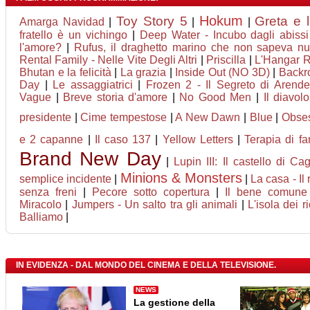
Hokum
Toy Story 5
Greta e 
Amarga Navidad
|
|
|
fratello è un vichingo
|
Deep Water - Incubo dagli abissi
l'amore?
|
Rufus, il draghetto marino che non sapeva nu
Rental Family - Nelle Vite Degli Altri
|
Priscilla
|
L'Hangar 
Bhutan e la felicità
|
La grazia
|
Inside Out (NO 3D)
|
Backr
Day
|
Le assaggiatrici
|
Frozen 2 - Il Segreto di Arende
Vague
|
Breve storia d'amore
|
No Good Men
|
Il diavol
presidente
|
Cime tempestose
|
A New Dawn
|
Blue
|
Obse
e 2 capanne
|
Il caso 137
|
Yellow Letters
|
Terapia di fa
Brand New Day
|
Lupin III: Il castello di Cag
Minions & Monsters
semplice incidente
|
|
La casa - Il
senza freni
|
Pecore sotto copertura
|
Il bene comune
Miracolo
|
Jumpers - Un salto tra gli animali
|
L'isola dei r
Balliamo
|
IN EVIDENZA - DAL MONDO DEL CINEMA E DELLA TELEVISIONE.
NEWS
La gestione della