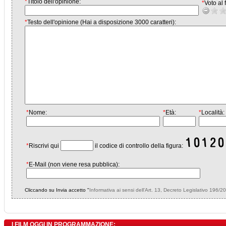
*
Titolo dell'opinione:
*
Voto al f
*
Testo dell'opinione (Hai a disposizione 3000 caratteri):
*
Nome:
*
Età:
*
Località:
*
Riscrivi qui
il codice di controllo della figura:
*
E-Mail (non viene resa pubblica):
Cliccando su Invia accetto "
Informativa ai sensi dell'Art. 13, Decreto Legislativo 196/2
I FILM OGGI IN PROGRAMMAZIONE: