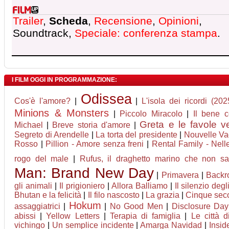
Trailer
,
Scheda
,
Recensione
,
Opinioni
,
Soundtrack,
Speciale: conferenza stampa
.
I FILM OGGI IN PROGRAMMAZIONE:
Odissea
Cos'è l'amore?
|
|
L'isola dei ricordi (202
Minions & Monsters
|
Piccolo Miracolo
|
Il bene 
Greta e le favole v
Michael
|
Breve storia d'amore
|
Segreto di Arendelle
|
La torta del presidente
|
Nouvelle V
Rosso
|
Pillion - Amore senza freni
|
Rental Family - Nelle
rogo del male
|
Rufus, il draghetto marino che non s
Man: Brand New Day
|
Primavera
|
Backr
gli animali
|
Il prigioniero
|
Allora Balliamo
|
Il silenzio degli
Bhutan e la felicità
|
Il filo nascosto
|
La grazia
|
Cinque sec
Hokum
assaggiatrici
|
|
No Good Men
|
Disclosure Day
abissi
|
Yellow Letters
|
Terapia di famiglia
|
Le città d
vichingo
|
Un semplice incidente
|
Amarga Navidad
|
Insid