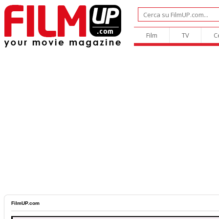
Film
TV
C
FilmUP.com