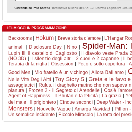
Cliccando su Invia accetto "
Informativa ai sensi dell'Art. 13, Decreto Legislativo 196/2
I FILM OGGI IN PROGRAMMAZIONE:
Hokum
Backrooms
|
|
Breve storia d'amore
|
L'Hangar Ro
Spider-Man:
animali
|
Disclosure Day
|
Nino
|
Lupin III: Il castello di Cagliostro
|
Il diavolo veste Prada 
(NO 3D)
|
Il silenzio degli altri
|
2 cuori e 2 capanne
|
Il 
Terapia di famiglia
|
Obsession
|
Pecore sotto copertura
|
A
Good Men
|
Mio fratello è un vichingo
|
Allora Balliamo
|
Toy Story 5
Greta e le favole
Nelle Vite Degli Altri
|
|
assaggiatrici
|
Rufus, il draghetto marino che non sapeva n
pianura
|
Frozen 2 - Il Segreto di Arendelle
|
Cos'è l'amor
Agent of Happiness - Il Bhutan e la felicità
|
La grazia
|
Ye
del male
|
Il prigioniero
|
Cinque secondi
|
Deep Water - Inc
Monsters
|
Nouvelle Vague
|
Amarga Navidad
|
Pillion 
Un semplice incidente
|
Piccolo Miracolo
|
La torta del pres