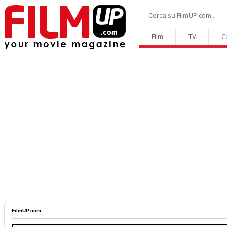
Film
TV
C
FilmUP.com