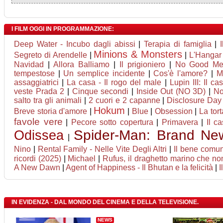
I FILM OGGI IN PROGRAMMAZIONE:
Deep Water - Incubo dagli abissi
|
Terapia di famiglia
|
Minions & Monsters
Segreto di Arendelle
|
|
L'Hangar
Navidad
|
Allora Balliamo
|
Il prigioniero
|
No Good M
tempestose
|
Un semplice incidente
|
Cos'è l'amore?
|
M
assaggiatrici
|
La casa - Il rogo del male
|
Lupin III: Il ca
veste Prada 2
|
Cinque secondi
|
Inside Out (NO 3D)
|
No
salto tra gli animali
|
2 cuori e 2 capanne
|
Disclosure Day
Hokum
Breve storia d'amore
|
|
Blue
|
Obsession
|
La tor
favole vere
|
Pecore sotto copertura
|
Primavera
|
Il c
Odissea
Spider-Man: Brand Ne
|
Nino
|
Rental Family - Nelle Vite Degli Altri
|
Il bene comu
ricordi (2025)
|
Michael
|
Rufus, il draghetto marino che n
A New Dawn
|
Agent of Happiness - Il Bhutan e la felicità
|
I
IN EVIDENZA - DAL MONDO DEL CINEMA E DELLA TELEVISIONE.
NEWS