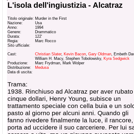
L'isola dell'ingiustizia - Alcatraz
Titolo originale:
Murder in the First
Nazione:
Usa
Anno:
1994
Genere:
Drammatico
Durata:
122'
Regia:
Marc Rocco
Sito ufficiale:
Cast:
Christian Slater
,
Kevin Bacon
,
Gary Oldman
, Embeth Dav
William H. Macy, Stephen Tobolowsky,
Kyra Sedgwick
Produzione:
Marc Frydman, Mark Wolper
Distribuzione:
Medusa
Data di uscita:
Trama:
1938. Rinchiuso ad Alcatraz per aver rubato
cinque dollari, Henry Young, subisce un
trattamento speciale con cella buia e un sol
pasto al giorno per alcuni anni. Quando gli
fanno rivedere finalmente la luce, il rancore,
porta ad uccidere il suo carceriere. Per lui s