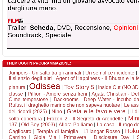
carcere a vita, ma un giovane avvocato verr
dargli una mano.
Trailer,
Scheda
, DVD, Recensione,
Opinioni
Soundtrack, Speciale.
I FILM OGGI IN PROGRAMMAZIONE:
Jumpers - Un salto tra gli animali
|
Un semplice incidente
|
Il silenzio degli altri
|
Agent of Happiness - Il Bhutan e la fe
Odissea
Toy Story 5
pianura
|
|
|
Inside Out (NO 3D
classe
|
Pillion - Amore senza freni
|
Agata Christian - Deli
Cime tempestose
|
Backrooms
|
Deep Water - Incubo dag
Rufus, il draghetto marino che non sapeva nuotare
|
Le ass
Greta e le favole vere
dei ricordi (2025)
|
Nino
|
|
Il 
Min
sotto copertura
|
Frozen 2 - Il Segreto di Arendelle
|
137
|
Old Boy (2003)
|
Allora Balliamo
|
La casa - Il rogo d
Hok
Cagliostro
|
Terapia di famiglia
|
L'Hangar Rosso
|
Camino
|
Gioia Mia
|
Primavera
|
Disclosure Day
|