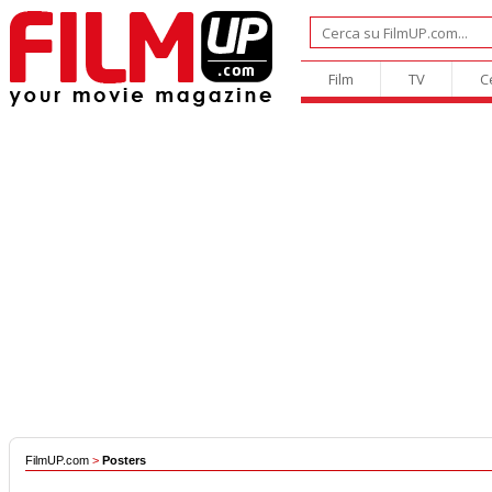
Film
TV
C
FilmUP.com
>
Posters