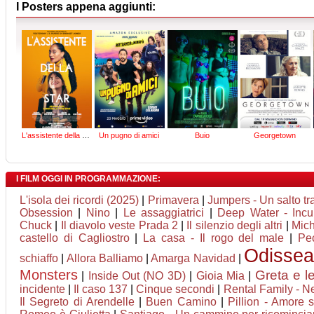
I Posters appena aggiunti:
L'assistente della star
Un pugno di amici
Buio
Georgetown
I FILM OGGI IN PROGRAMMAZIONE:
L'isola dei ricordi (2025)
|
Primavera
|
Jumpers - Un salto tra
Obsession
|
Nino
|
Le assaggiatrici
|
Deep Water - Incu
Chuck
|
Il diavolo veste Prada 2
|
Il silenzio degli altri
|
Mich
castello di Cagliostro
|
La casa - Il rogo del male
|
Pec
Odisse
schiaffo
|
Allora Balliamo
|
Amarga Navidad
|
Monsters
Greta e l
|
Inside Out (NO 3D)
|
Gioia Mia
|
incidente
|
Il caso 137
|
Cinque secondi
|
Rental Family - Nel
Il Segreto di Arendelle
|
Buen Camino
|
Pillion - Amore 