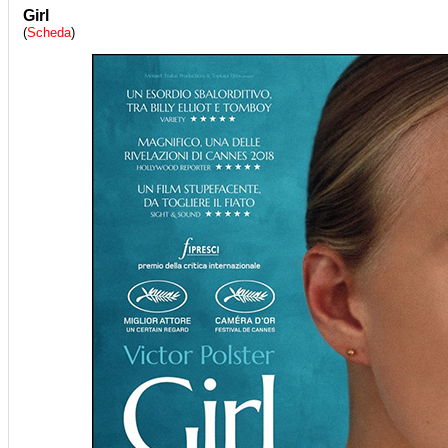
Girl
(
Scheda
)