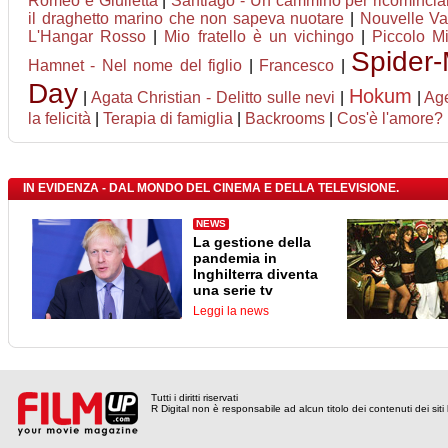
Romeo è Giulietta
|
Santiago - Un cammino per ricomincia
il draghetto marino che non sapeva nuotare
|
Nouvelle V
L'Hangar Rosso
|
Mio fratello è un vichingo
|
Piccolo Mi
Spider
Hamnet - Nel nome del figlio
|
Francesco
|
Day
Hokum
|
Agata Christian - Delitto sulle nevi
|
|
Age
la felicità
|
Terapia di famiglia
|
Backrooms
|
Cos'è l'amore?
IN EVIDENZA - DAL MONDO DEL CINEMA E DELLA TELEVISIONE.
NEWS
La gestione della
pandemia in
Inghilterra diventa
una serie tv
Leggi la news
Tutti i diritti riservati
R Digital non è responsabile ad alcun titolo dei contenuti dei siti l