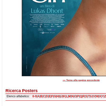
«« Torna alla pagina precedente
Ricerca Posters
Elenco alfabetico:
0-9
|
A
|
B
|
C
|
D
|
E
|
F
|
G
|
H
|
I
|
J
|
K
|
L
|
M
|
N
|
O
|
P
|
Q
|
R
|
S
|
T
|
U
|
V
|
W
|
X
|
Y
|
Z