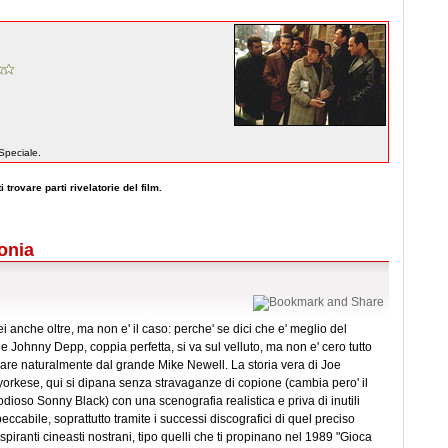
 Speciale.
 trovare parti rivelatorie del film.
lonia
i anche oltre, ma non e' il caso: perche' se dici che e' meglio del
e Johnny Depp, coppia perfetta, si va sul velluto, ma non e' cero tutto
ciare naturalmente dal grande Mike Newell. La storia vera di Joe
wyorkese, qui si dipana senza stravaganze di copione (cambia pero' il
 l'odioso Sonny Black) con una scenografia realistica e priva di inutili
cabile, soprattutto tramite i successi discografici di quel preciso
 aspiranti cineasti nostrani, tipo quelli che ti propinano nel 1989 "Gioca