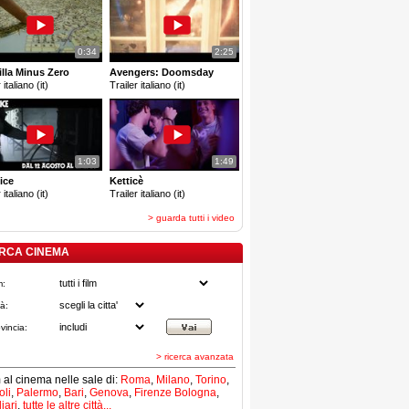
0:34
2:25
lla Minus Zero
Avengers: Doomsday
 italiano (it)
Trailer italiano (it)
1:03
1:49
ice
Ketticè
 italiano (it)
Trailer italiano (it)
> guarda tutti i video
RCA CINEMA
m:
tà:
vincia:
> ricerca avanzata
lm al cinema nelle sale di:
Roma
,
Milano
,
Torino
,
li
,
Palermo
,
Bari
,
Genova
,
Firenze
Bologna
,
iari
,
tutte le altre città...