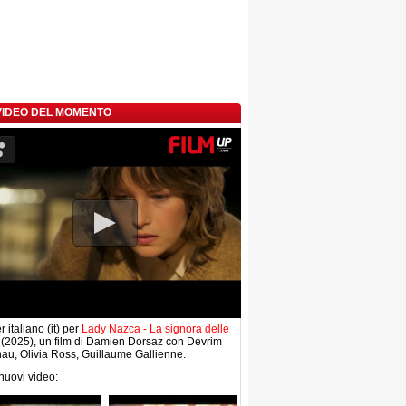
 VIDEO DEL MOMENTO
r italiano (it) per
Lady Nazca - La signora delle
(2025), un film di Damien Dorsaz con Devrim
au, Olivia Ross, Guillaume Gallienne.
 nuovi video: