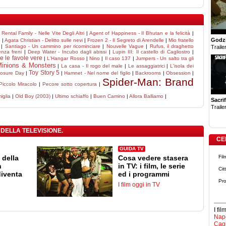
|
Rental Family - Nelle Vite Degli Altri
|
Agent of Happiness - Il Bhutan e la felicità
|
Godzi
o
|
Agata Christian - Delitto sulle nevi
|
Frozen 2 - Il Segreto di Arendelle
|
Mio fratello
|
Santiago - Un cammino per ricominciare
|
Nouvelle Vague
|
Rufus, il draghetto
Trailer
enza freni
|
Deep Water - Incubo dagli abissi
|
Lupin III: Il castello di Cagliostro
|
e le favole vere
|
L'Hangar Rosso
|
Nino
|
Il caso 137
|
Jumpers - Un salto tra gli
inions & Monsters
|
La casa - Il rogo del male
|
Le assaggiatrici
|
L'isola dei
Toy Story 5
losure Day
|
|
Hamnet - Nel nome del figlio
|
Backrooms
|
Obsession
|
Spider-Man: Brand
Piccolo Miracolo
|
Pecore sotto copertura
|
iglia
|
Old Boy (2003)
|
Ultimo schiaffo
|
Buen Camino
|
Allora Balliamo
|
Sacrif
Trailer
 DELLA TELEVISIONE.
CE
GUIDA TV
 della
Cosa vedere stasera
Fil
n
in TV: i film, le serie
Cit
diventa
ed i programmi
Pro
I film oggi in TV
I fi
Napo
Cagl