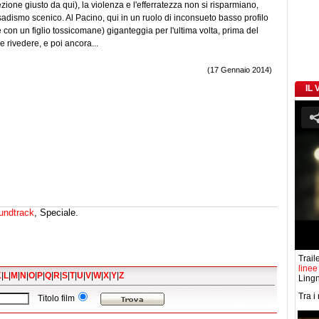
ione giusto da qui), la violenza e l'efferratezza non si risparmiano,
dismo scenico. Al Pacino, qui in un ruolo di inconsueto basso profilo
 con un figlio tossicomane) giganteggia per l'ultima volta, prima del
e rivedere, e poi ancora...
(17 Gennaio 2014)
IL
undtrack
, Speciale.
Traile
linee
K
|
L
|
M
|
N
|
O
|
P
|
Q
|
R
|
S
|
T
|
U
|
V
|
W
|
X
|
Y
|
Z
Lingn
Tra i
Titolo film