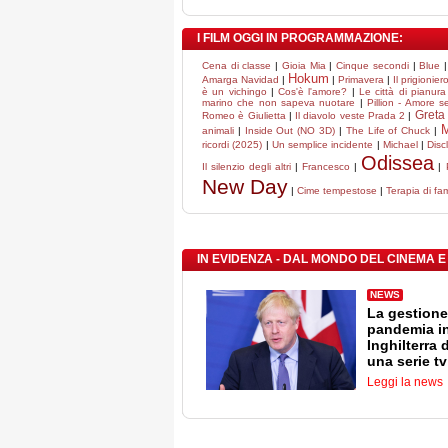
I FILM OGGI IN PROGRAMMAZIONE:
Cena di classe
|
Gioia Mia
|
Cinque secondi
|
Blue
Hokum
Amarga Navidad
|
|
Primavera
|
Il prigionier
è un vichingo
|
Cos'è l'amore?
|
Le città di pianura
marino che non sapeva nuotare
|
Pillion - Amore s
Greta 
Romeo è Giulietta
|
Il diavolo veste Prada 2
|
M
animali
|
Inside Out (NO 3D)
|
The Life of Chuck
|
ricordi (2025)
|
Un semplice incidente
|
Michael
|
Disc
Odissea
Il silenzio degli altri
|
Francesco
|
|
New Day
|
Cime tempestose
|
Terapia di fam
IN EVIDENZA - DAL MONDO DEL CINEMA E
NEWS
La gestione
pandemia i
Inghilterra 
una serie tv
Leggi la news