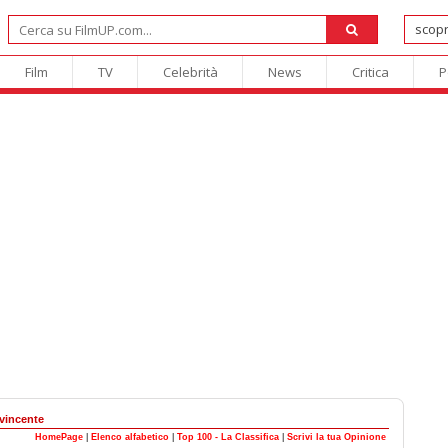
Film
TV
Celebrità
News
Critica
P
vincente
HomePage
|
Elenco alfabetico
|
Top 100 - La Classifica
|
Scrivi la tua Opinione