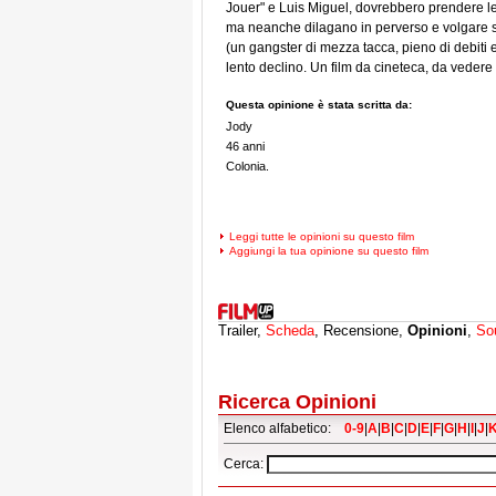
Jouer" e Luis Miguel, dovrebbero prendere lez
ma neanche dilagano in perverso e volgare sa
(un gangster di mezza tacca, pieno di debiti e
lento declino. Un film da cineteca, da vedere 
Questa opinione è stata scritta da:
Jody
46 anni
Colonia.
Leggi tutte le opinioni su questo film
Aggiungi la tua opinione su questo film
Trailer,
Scheda
, Recensione,
Opinioni
,
So
Ricerca Opinioni
Elenco alfabetico:
0-9
|
A
|
B
|
C
|
D
|
E
|
F
|
G
|
H
|
I
|
J
|
Cerca: