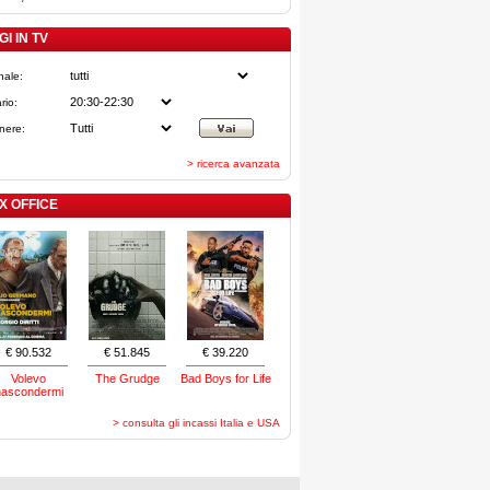
I IN TV
nale:
rio:
nere:
> ricerca avanzata
X OFFICE
€ 90.532
€ 51.845
€ 39.220
Volevo
The Grudge
Bad Boys for Life
nascondermi
> consulta gli incassi Italia e USA