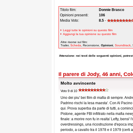
Titolo film:
Donnie Brasco
Opinioni presenti:
106
Media Voto:
8.5
-
Leggi tutte le opinioni su questo film
Aggiungi la tua opinione su questo film
Altre risorse sul film:
Trailer,
Scheda
, Recensione,
Opinioni
,
Soundtrack
,
Attenzione: nei testi delle seguenti opinioni, potresti
Il parere di Jody, 46 anni, Co
Molto avvincente
Voto 9 di 10
Uno dei piu' bei film di mafia di sempre. Andre
Padrino rischi la lesa maesta'. Con Al Pacino 
qui. Prova superba da parte di tutti, a comin
Pistone, agente FBI infiltrato nella mafia ne
finale: a morire non fu in realta' Lefty, bensi'
overdressings, una ricostruzione d'epoca impec
periodo, a cavallo tra il 1978 e il 1979 (certi