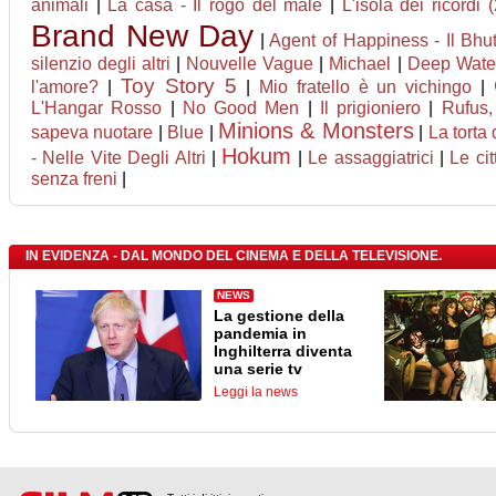
animali
|
La casa - Il rogo del male
|
L'isola dei ricordi 
Brand New Day
|
Agent of Happiness - Il Bhuta
silenzio degli altri
|
Nouvelle Vague
|
Michael
|
Deep Water
Toy Story 5
l'amore?
|
|
Mio fratello è un vichingo
|
L'Hangar Rosso
|
No Good Men
|
Il prigioniero
|
Rufus,
Minions & Monsters
sapeva nuotare
|
Blue
|
|
La torta
Hokum
- Nelle Vite Degli Altri
|
|
Le assaggiatrici
|
Le cit
senza freni
|
IN EVIDENZA - DAL MONDO DEL CINEMA E DELLA TELEVISIONE.
NEWS
La gestione della
pandemia in
Inghilterra diventa
una serie tv
Leggi la news