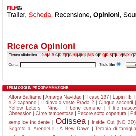
Trailer,
Scheda
, Recensione,
Opinioni
, Sou
Ricerca Opinioni
Elenco alfabetico:
0-9
|
A
|
B
|
C
|
D
|
E
|
F
|
G
|
H
|
I
|
J
|
K
|
L
|
M
|
N
|
O
|
P
|
Q
|
R
|
S
|
T
|
U
|
V
|
W
|
X
|
Y
|
Z
Cerca:
Titolo film
I FILM OGGI IN PROGRAMMAZIONE:
Allora Balliamo
|
Amarga Navidad
|
Il caso 137
|
Lupin III: I
e 2 capanne
|
Il diavolo veste Prada 2
|
Cinque secondi
Yellow Letters
|
Nino
|
Il bene comune
|
Il filo nasco
Obsession
|
Cime tempestose
|
Pecore sotto copertura
|
Pr
Odissea
semplice incidente
|
|
Inside Out (NO 3D)
Segreto di Arendelle
|
A New Dawn
|
Terapia di famigli