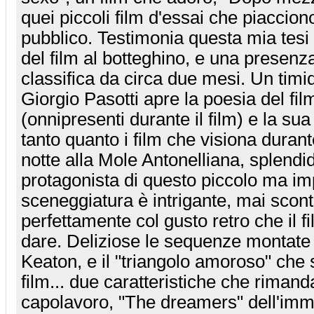
quei piccoli film d'essai che piaccio
pubblico. Testimonia questa mia tesi
del film al botteghino, e una presenza
classifica da circa due mesi. Un ti
Giorgio Pasotti apre la poesia del fi
(onnipresenti durante il film) e la su
tanto quanto i film che visiona durante
notte alla Mole Antonelliana, splendid
protagonista di questo piccolo ma imp
sceneggiatura è intrigante, mai scon
perfettamente col gusto retro che il 
dare. Deliziose le sequenze montate d
Keaton, e il "triangolo amoroso" che
film... due caratteristiche che rimand
capolavoro, "The dreamers" dell'imme