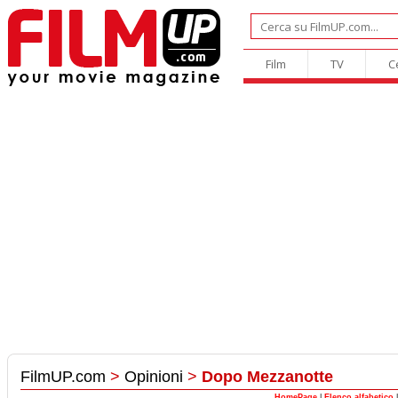
Film
TV
C
FilmUP.com
>
Opinioni
>
Dopo Mezzanotte
HomePage
|
Elenco alfabetico