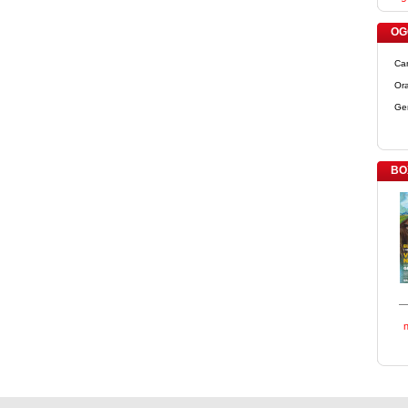
OGG
Ca
Ora
Ge
BO