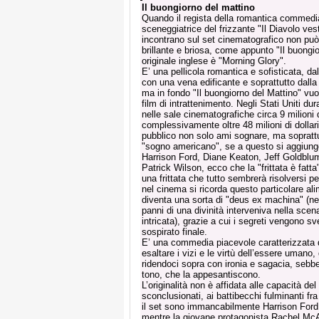
Il buongiorno del mattino
Quando il regista della romantica commedia 
sceneggiatrice del frizzante "Il Diavolo v
incontrano sul set cinematografico non p
brillante e briosa, come appunto "Il buongior
originale inglese è "Morning Glory".
E’ una pellicola romantica e sofisticata, d
con una vena edificante e soprattutto dalla
ma in fondo "Il buongiorno del Mattino" vuole
film di intrattenimento. Negli Stati Uniti d
nelle sale cinematografiche circa 9 milioni d
complessivamente oltre 48 milioni di dollar
pubblico non solo ami sognare, ma soprattut
"sogno americano", se a questo si aggiun
Harrison Ford, Diane Keaton, Jeff Goldbl
Patrick Wilson, ecco che la "frittata è fatta
una frittata che tutto sembrerà risolversi p
nel cinema si ricorda questo particolare ali
diventa una sorta di "deus ex machina" (nel 
panni di una divinità interveniva nella scen
intricata), grazie a cui i segreti vengono sve
sospirato finale.
E’ una commedia piacevole caratterizzata 
esaltare i vizi e le virtù dell’essere umano
ridendoci sopra con ironia e sagacia, sebbe
tono, che la appesantiscono.
L’originalità non è affidata alle capacità del
sconclusionati, ai battibecchi fulminanti fra
il set sono immancabilmente Harrison Ford
mentre la giovane protagonista Rachel McA