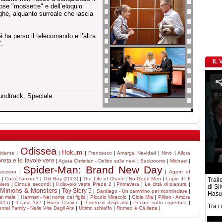
iose "mossette" e dell’eloquio
ighe, alquanto surreale che lascia
 ha perso il telecomando e l’altra
.
IL
undtrack, Speciale.
Odissea
Hokum
idente
|
|
|
Francesco
|
Amarga Navidad
|
Nino
|
Allora
reta e le favole vere
|
Agata Christian - Delitto sulle nevi
|
Backrooms
|
Michael
|
Spider-Man: Brand New Day
session
|
|
Agent of
a
|
Cos'è l'amore?
|
Old Boy (2003)
|
The Life of Chuck
|
No Good Men
|
Lupin III: Il
Traile
niero
|
Cinque secondi
|
Il diavolo veste Prada 2
|
Primavera
|
Le città di pianura
|
di Si
Minions & Monsters
Toy Story 5
|
|
Santiago - Un cammino per ricominciare
|
Hasu
del male
|
Hamnet - Nel nome del figlio
|
Piccolo Miracolo
|
Gioia Mia
|
Pillion - Amore
2025)
|
Il caso 137
|
Buen Camino
|
Il silenzio degli altri
|
Pecore sotto copertura
|
Tra i
ntal Family - Nelle Vite Degli Altri
|
Ultimo schiaffo
|
Romeo è Giulietta
|