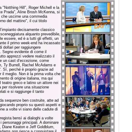
"Notthing Hill", Roger Michell e la
este Prada", Aline Brosh McKenna, si
uò che uscirne una commedia
no del mattino", il cui titolo
all’impianto decisamente classico
 sceneggiatura alquanto prevedibile,
 essere, ed è a tutti gli effetti, un
urante il primo week-end ha incassato
i dollari per raggiungere
i. Segno evidente di come il
to apprezzi vedere realizzato il
ge un cast d’eccezione, come
um, Ty Burrell, Rachel McAdams e
". Sì, perché è proprio grazie ad
er il meglio. Non è la prima volta che
mento di origine italiana, ma qui
teatro greco e latino un attore nei
a per risolvere una situazione
lati e si raggiunge il tanto
da sequenze ben costruite, atte ad
, giocando proprio su questi aspetti e
ne a volte vi siano delle cadute di
 regista bensì ai dialoghi a volte
 i personaggi principali. A dominare
, Diane Keaton e Jeff Goldblum,
dams non riesce a conquistare il