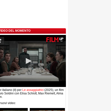
 VIDEO DEL MOMENTO
r italiano (it) per
Le assaggiatrici
(2025), un film
lvio Soldini con Elisa Schlott, Max Riemelt, Alma
n.
 nuovi video: