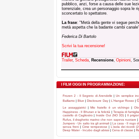
pubblico, anzi, forse a causa delle sue lez
torrenziale, crea un personaggio sopra le r
sconcertato lo spettatore.
La frase
: "Metà della gente vi segue perché
metà aspetta che la badante cambi canale"
Federica Di Bartolo
Scrivi la tua recensione!
Trailer
,
Scheda
,
Recensione
,
Opinioni
, So
I FILM OGGI IN PROGRAMMAZIONE:
Frozen 2 - Il Segreto di Arendelle
|
Un semplice inc
G
Balliamo
|
Blue
|
Disclosure Day
|
L'Hangar Rosso
|
Le assaggiatrici
|
Mio fratello è un vichingo
|
Ob
Happiness - Il Bhutan e la felicità
|
Terapia di famigli
castello di Cagliostro
|
Inside Out (NO 3D)
|
Il prigio
Rufus, il draghetto marino che non sapeva nuotare
|
Jumpers - Un salto tra gli animali
|
La casa - Il rogo 
senza freni
|
Cime tempestose
|
L'isola dei ricordi (
Deep Water - Incubo dagli abissi
|
Cena di classe
|
Re