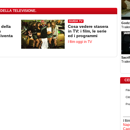
 DELLA TELEVISIONE.
GUIDA TV
Godzi
 della
Cosa vedere stasera
Trailer
n
in TV: i film, le serie
diventa
ed i programmi
I film oggi in TV
Sacrif
Trailer
CE
Fil
Cit
Pro
I fi
Napo
Cagl