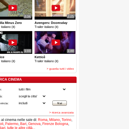
0:34
2:25
lla Minus Zero
Avengers: Doomsday
 italiano (it)
Trailer italiano (it)
1:03
1:49
ice
Ketticè
 italiano (it)
Trailer italiano (it)
> guarda tutti i video
RCA CINEMA
m:
tà:
vincia:
> ricerca avanzata
lm al cinema nelle sale di:
Roma
,
Milano
,
Torino
,
li
,
Palermo
,
Bari
,
Genova
,
Firenze
Bologna
,
iari
,
tutte le altre città...