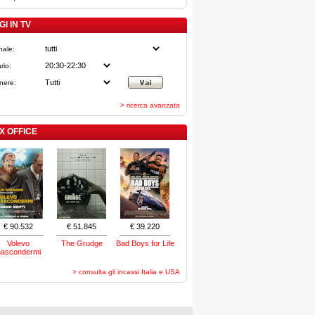
I IN TV
nale:
rio:
nere:
> ricerca avanzata
X OFFICE
€ 90.532
€ 51.845
€ 39.220
Volevo
The Grudge
Bad Boys for Life
nascondermi
> consulta gli incassi Italia e USA