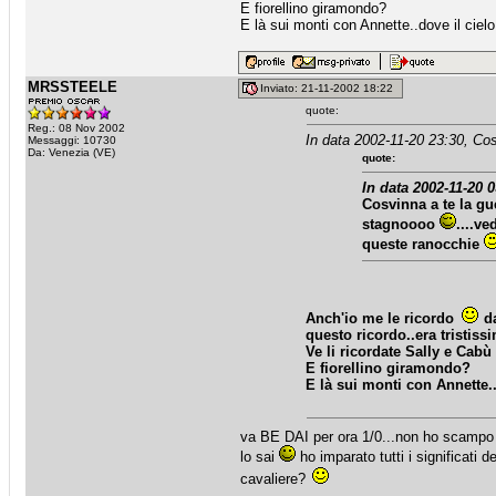
E fiorellino giramondo?
E là sui monti con Annette..dove il ciel
MRSSTEELE
Inviato: 21-11-2002 18:22
quote:
Reg.: 08 Nov 2002
In data 2002-11-20 23:30, Cos
Messaggi: 10730
Da: Venezia (VE)
quote:
In data 2002-11-20
Cosvinna a te la gu
stagnoooo
....v
queste ranocchie
Anch'io me le ricordo
da
questo ricordo..era tristis
Ve li ricordate Sally e Cabù (
E fiorellino giramondo?
E là sui monti con Annette.
va BE DAI per ora 1/0...non ho scampo co
lo sai
ho imparato tutti i significati 
cavaliere?
_________________