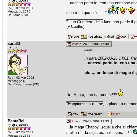
...adesso parto io..con una canzone che
Reg.: 07 Ott 2001
Messaggi: 2675
giunta fin qua giù......."
Da: roma (RM)
_________________
"...un Guerriero della luce non perde i
(P.Coelho)
sara83
Inviato: 26-03-2002 17:30
quote:
In data 2002-03-26 14:01, Pan
...adesso parto io..con una
blu.....un tocco di magia è g
Reg.: 02 Mar 2002
Messaggi: 680
Da: Campobasso (CB)
No, Panta, che cartone è???
_________________
"Happiness is a time, a place, a memory
PantaRei
Inviato: 26-03-2002 19:33
...la maga Chappy...(quella che si chiam
stellina.....la sigla era bellissima....!!!
Reg.: 07 Ott 2001
Messaggi: 2675