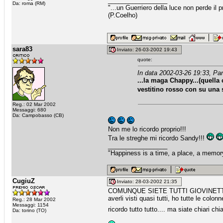
_________________
Da: roma (RM)
"...un Guerriero della luce non perde i
(P.Coelho)
sara83
Inviato: 26-03-2002 19:43
quote:
In data 2002-03-26 19:33, Pan
...la maga Chappy...(quella
vestitino rosso con su una st
Reg.: 02 Mar 2002
Messaggi: 680
Da: Campobasso (CB)
Non me lo ricordo proprio!!!
Tra le streghe mi ricordo Sandy!!!
_________________
"Happiness is a time, a place, a memory
CugiuZ
Inviato: 28-03-2002 21:35
COMUNQUE SIETE TUTTI GIOVINETTI, VED
averli visti quasi tutti, ho tutte le colon
Reg.: 28 Mar 2002
Messaggi: 1154
ricordo tutto tutto.... ma siate chiari chi
Da: torino (TO)