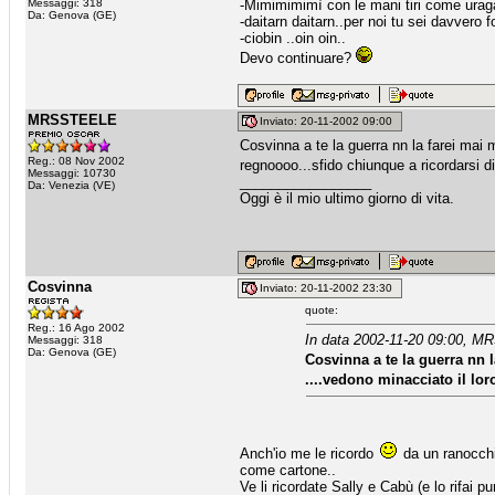
Messaggi: 318
-Mimimimimì con le mani tiri come uraga
Da: Genova (GE)
-daitarn daitarn..per noi tu sei davvero f
-ciobin ..oin oin..
Devo continuare?
MRSSTEELE
Inviato: 20-11-2002 09:00
Cosvinna a te la guerra nn la farei mai
Reg.: 08 Nov 2002
regnoooo...sfido chiunque a ricordarsi 
Messaggi: 10730
_________________
Da: Venezia (VE)
Oggi è il mio ultimo giorno di vita.
Cosvinna
Inviato: 20-11-2002 23:30
quote:
Reg.: 16 Ago 2002
In data 2002-11-20 09:00, 
Messaggi: 318
Da: Genova (GE)
Cosvinna a te la guerra nn 
....vedono minacciato il lo
Anch'io me le ricordo
da un ranocchi
come cartone..
Ve li ricordate Sally e Cabù (e lo rifai pu