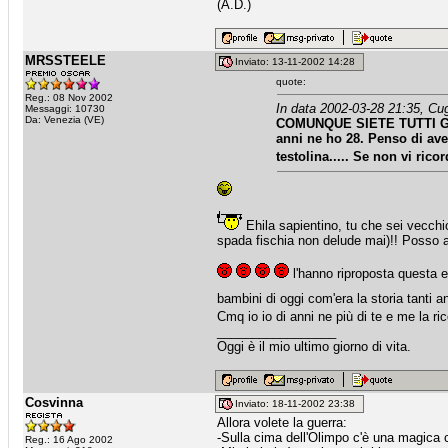
(A.D.)
MRSSTEELE
Inviato: 13-11-2002 14:28
quote:
Reg.: 08 Nov 2002
In data 2002-03-28 21:35, Cug
Messaggi: 10730
Da: Venezia (VE)
COMUNQUE SIETE TUTTI GIOV
anni ne ho 28. Penso di averl
testolina..... Se non vi rico
Ehila sapientino, tu che sei vecchi
spada fischia non delude mai)!! Posso a
l'hanno riproposta questa e
bambini di oggi com'era la storia tanti a
Cmq io io di anni ne più di te e me la ri
_________________
Oggi è il mio ultimo giorno di vita.
Cosvinna
Inviato: 18-11-2002 23:38
Allora volete la guerra:
-Sulla cima dell'Olimpo c'è una magica ci
Reg.: 16 Ago 2002