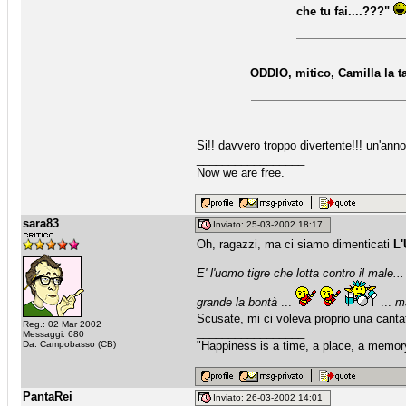
che tu fai....???"
ODDIO, mitico, Camilla la ta
Si!! davvero troppo divertente!!! un'ann
_________________
Now we are free.
sara83
Inviato: 25-03-2002 18:17
Oh, ragazzi, ma ci siamo dimenticati
L
E' l'uomo tigre che lotta contro il male...
grande la bontà
...
...
m
Scusate, mi ci voleva proprio una cant
Reg.: 02 Mar 2002
_________________
Messaggi: 680
Da: Campobasso (CB)
"Happiness is a time, a place, a memory
PantaRei
Inviato: 26-03-2002 14:01