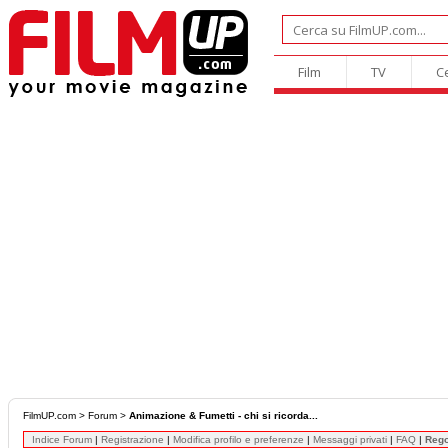
Film
TV
C
FilmUP.com
>
Forum
>
Animazione & Fumetti - chi si ricorda...
Indice Forum
|
Registrazione
|
Modifica profilo e preferenze
|
Messaggi privati
|
FAQ
|
Reg