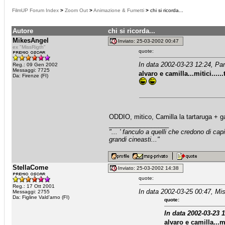
FilmUP Forum Index
>
Zoom Out
>
Animazione & Fumetti
>
chi si ricorda...
Autore
chi si ricorda...
MikesAngel
Inviato: 25-03-2002 00:47
ex "MissRigth"
quote:
In data 2002-03-23 12:24, Pan
Reg.: 09 Gen 2002
Messaggi: 7725
alvaro e camilla...mitici....
Da: Firenze (FI)
ODDIO, mitico, Camilla la tartaruga + g
_________________
"... ' fanculo a quelli che credono di ca
grandi cineasti..."
StellaCome
Inviato: 25-03-2002 14:38
quote:
Reg.: 17 Ott 2001
In data 2002-03-25 00:47, Mis
Messaggi: 2755
Da: Figline Vald'arno (FI)
quote:
In data 2002-03-23 1
alvaro e camilla...m