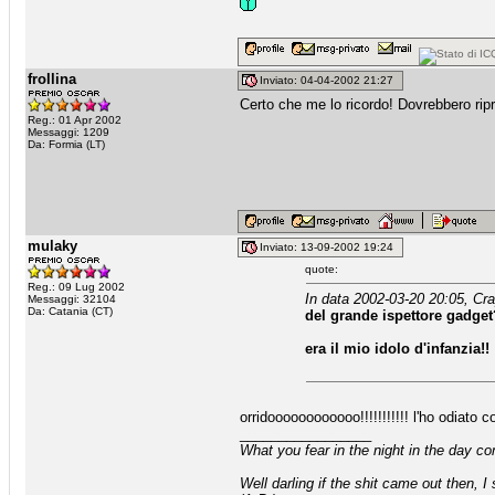
frollina
Inviato: 04-04-2002 21:27
Certo che me lo ricordo! Dovrebbero rip
Reg.: 01 Apr 2002
Messaggi: 1209
Da: Formia (LT)
mulaky
Inviato: 13-09-2002 19:24
quote:
Reg.: 09 Lug 2002
In data 2002-03-20 20:05, Cra
Messaggi: 32104
Da: Catania (CT)
del grande ispettore gadge
era il mio idolo d'infanzia!!
orridoooooooooooo!!!!!!!!!!! l'ho odiato c
_________________
What you fear in the night in the day c
Well darling if the shit came out then, I