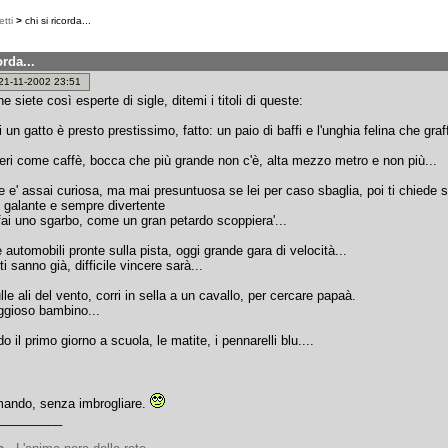
tti
>
chi si ricorda...
orda...
: 21-11-2002 23:51
e siete così esperte di sigle, ditemi i titoli di queste:
 un gatto è presto prestissimo, fatto: un paio di baffi e l'unghia felina che graffi
eri come caffè, bocca che più grande non c'è, alta mezzo metro e non più...
te e' assai curiosa, ma mai presuntuosa se lei per caso sbaglia, poi ti chiede 
 galante e sempre divertente
fai uno sgarbo, come un gran petardo scoppiera'...
e automobili pronte sulla pista, oggi grande gara di velocità...
oti sanno già, difficile vincere sarà...
lle ali del vento, corri in sella a un cavallo, per cercare papaà.
ggioso bambino...
do il primo giorno a scuola, le matite, i pennarelli blu....
ando, senza imbrogliare.
_________