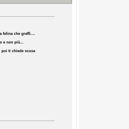
felina che graffi....
 e non più...
, poi ti chiede scusa