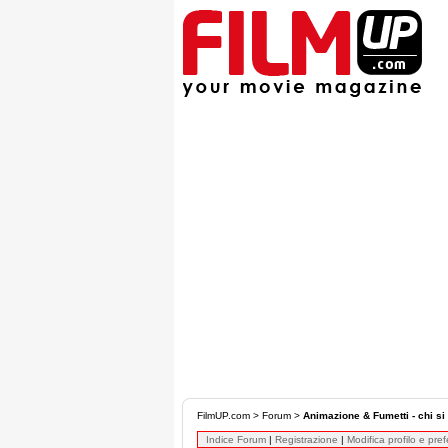
FilmUP.com
>
Forum
>
Animazione & Fumetti - chi si 
Indice Forum
|
Registrazione
|
Modifica profilo e pre