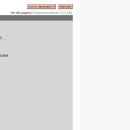
Vai alla pagina (
Pagina precedente
1
|
2
| 3 )
....
scusa