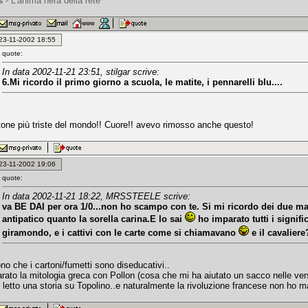
is
- L'anima nera della rete
: 23-11-2002 18:55
quote:
In data 2002-11-21 23:51, stilgar scrive:
6.Mi ricordo il primo giorno a scuola, le matite, i pennarelli blu....
artone più triste del mondo!! Cuore!! avevo rimosso anche questo!
: 23-11-2002 19:06
quote:
In data 2002-11-21 18:22, MRSSTEELE scrive:
va BE DAI per ora 1/0...non ho scampo con te. Si mi ricordo dei due mag
antipatico quanto la sorella carina.E lo sai
ho imparato tutti i signific
giramondo, e i cattivi con le carte come si chiamavano
e il cavalier
no che i cartoni/fumetti sono diseducativi..
arato la mitologia greca con Pollon (cosa che mi ha aiutato un sacco nelle ver
 letto una storia su Topolino..e naturalmente la rivoluzione francese non ho m