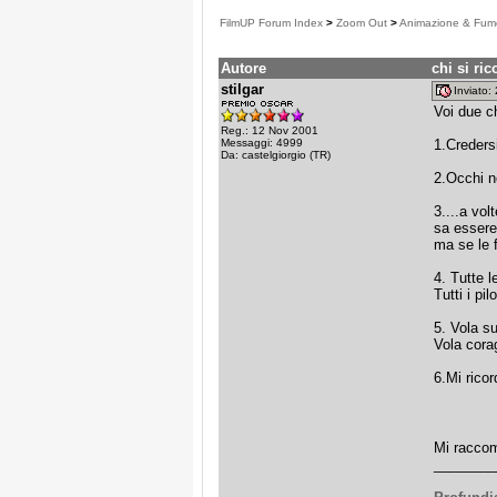
FilmUP Forum Index
>
Zoom Out
>
Animazione & Fume
Autore
chi si ric
stilgar
Inviato
Voi due ch
Reg.: 12 Nov 2001
Messaggi: 4999
1.Credersi
Da: castelgiorgio (TR)
2.Occhi n
3....a vol
sa essere
ma se le 
4. Tutte l
Tutti i pil
5. Vola su
Vola cora
6.Mi ricor
Mi raccom
________