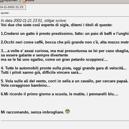
: 24-11-2002 21:15
quote:
In data 2002-11-21 23:51, stilgar scrive:
Voi due che siete così esperte di sigle, ditemi i titoli di queste:
1.Credersi un gatto è presto prestissimo, fatto: un paio di baffi e l'unghia 
2.Occhi neri come caffè, bocca che più grande non c'è, alta mezzo metro
3....a volte e' assai curiosa, ma mai presuntuosa se lei per caso sbaglia
sa essere galante e sempre divertente
ma se le fai uno sgarbo, come un gran petardo scoppiera'...
4. Tutte le automobili pronte sulla pista, oggi grande gara di velocità...
Tutti i piloti sanno già, difficile vincere sarà...
5. Vola sulle ali del vento, corri in sella a un cavallo, per cercare papaà.
Vola coraggioso bambino...
6.Mi ricordo il primo giorno a scuola, le matite, i pennarelli blu....
Mi raccomando, senza imbrogliare.