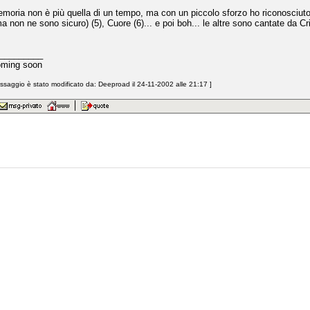
moria non è più quella di un tempo, ma con un piccolo sforzo ho riconosciuto.
 non ne sono sicuro) (5), Cuore (6)... e poi boh... le altre sono cantate da Cr
_________
oming soon
saggio è stato modificato da: Deeproad il 24-11-2002 alle 21:17 ]