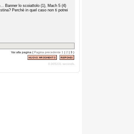
.. Banner lo scoiattolo (1), Mach 5 (4)
istina? Perchè in quel caso non ti potrei
Vai alla pagina (
Pagina precedente
1
|
2
| 3 )
0.005231 seconds.