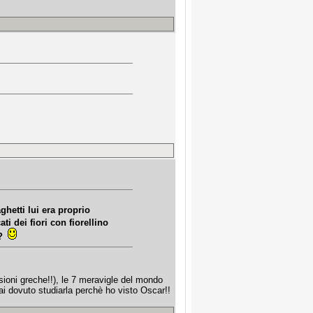
hetti lui era proprio
ati dei fiori con fiorellino
e?
sioni greche!!), le 7 meravigle del mondo
ai dovuto studiarla perchè ho visto Oscar!!