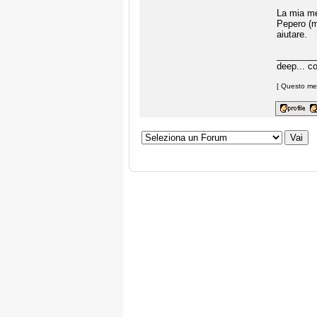
La mia me
Pepero (ma
aiutare.
________
deep... c
[ Questo mes