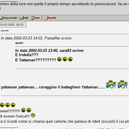
erriero della luce non perde il proprio tempo ascoltando le provocazioni: ha u
)
: 23-03-2002 18:15
quote:
In data 2002-03-23 14:01, PantaRei scrive:
quote:
In data 2002-03-23 13:40, sara83 scrive:
E Iridella???
E Yattaman?????????
yattaman yattaman... coraggiso il battagliero Yattaman......
ee!!!!!!!!!!!
i essere l'unica!!!
a ti ricordi come si chiama quel cartone che parlava di robot (sicuro!) il c
_________