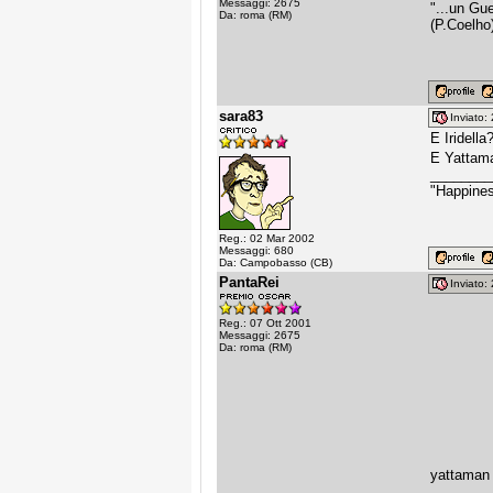
Messaggi: 2675
"...un Gu
Da: roma (RM)
(P.Coelho
sara83
Inviato
E Iridella
E Yattam
________
"Happines
Reg.: 02 Mar 2002
Messaggi: 680
Da: Campobasso (CB)
PantaRei
Inviato
Reg.: 07 Ott 2001
Messaggi: 2675
Da: roma (RM)
yattaman 
________