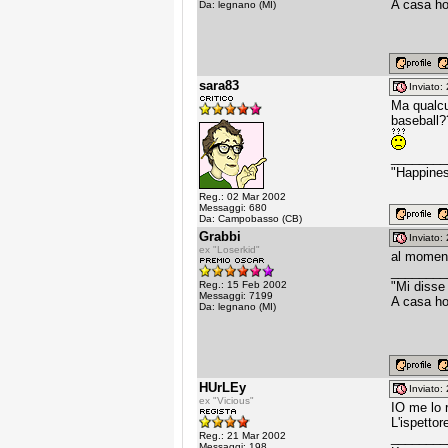
A casa ho
Da: legnano (MI)
sara83
Inviato
Ma qualcu
baseball?
________
"Happines
Reg.: 02 Mar 2002
Messaggi: 680
Da: Campobasso (CB)
Grabbi
Inviato
ex "Loserkid"
al moment
________
Reg.: 15 Feb 2002
"Mi disse
Messaggi: 7199
A casa ho
Da: legnano (MI)
HUrLEy
Inviato
ex "Vicious"
IO me lo 
L'ispettor
Reg.: 21 Mar 2002
________
Messaggi: 198