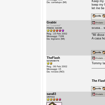
Keep my e
Da: cantalupo (MI)
keep my h
let me be 
Grabbi
Inviato
ex "Loserkid"
scusa... s
________
Reg.: 15 Feb 2002
"Mi disse
Messaggi: 7199
A casa ho
Da: legnano (MI)
TheFlash
Inviato
Tommy la s
________
Reg.: 06 Feb 2002
Messaggi: 15
Da: novara (NO)
The Flas
sara83
Inviato