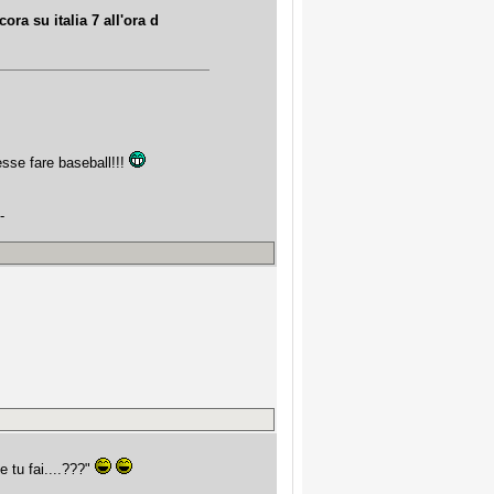
ra su italia 7 all'ora d
sse fare baseball!!!
-
he tu fai....???"