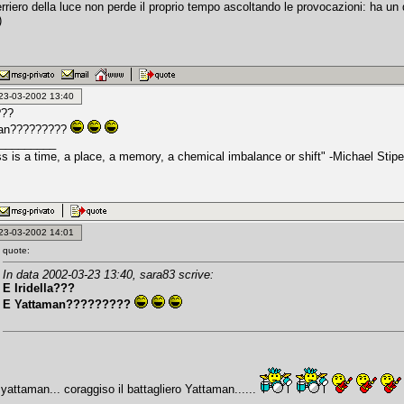
erriero della luce non perde il proprio tempo ascoltando le provocazioni: ha u
)
: 23-03-2002 13:40
???
an?????????
_________
s is a time, a place, a memory, a chemical imbalance or shift" -Michael Stipe
: 23-03-2002 14:01
quote:
In data 2002-03-23 13:40, sara83 scrive:
E Iridella???
E Yattaman?????????
yattaman... coraggiso il battagliero Yattaman......
_________