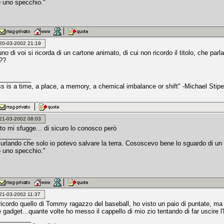
 uno specchio."
: 20-03-2002 21:19
no di voi si ricorda di un cartone animato, di cui non ricordo il titolo, che p
??
_________
s is a time, a place, a memory, a chemical imbalance or shift" -Michael Stipe
: 21-03-2002 08:03
o mi sfugge... di sicuro lo conosco però
_________
 urlando che solo io potevo salvare la terra. Cososcevo bene lo sguardo di un
 uno specchio."
: 21-03-2002 11:37
ricordo quello di Tommy ragazzo del baseball, ho visto un paio di puntate, ma 
e gadget...quante volte ho messo il cappello di mio zio tentando di far uscire l
_________