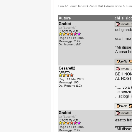
FilmUP Forum Index
>
Zoom Out
>
Animazione & Fume
Autore
chi si ric
Grabbi
Inviato
ex "Loserkid"
del grand
Reg.: 15 Feb 2002
era il mio 
Messaggi: 7199
________
Da: legnano (MI)
"Mi disse
A casa ho
Cesare82
Inviato
BEH NON 
AL NOST
Reg.: 14 Mar 2002
Messaggi: 105
________
Da: Rogeno (LC)
".....vola 
..e senza 
...sciogli 
Grabbi
Inviato
ex "Loserkid"
esatto fra
________
Reg.: 15 Feb 2002
"Mi disse
Messaggi: 7199