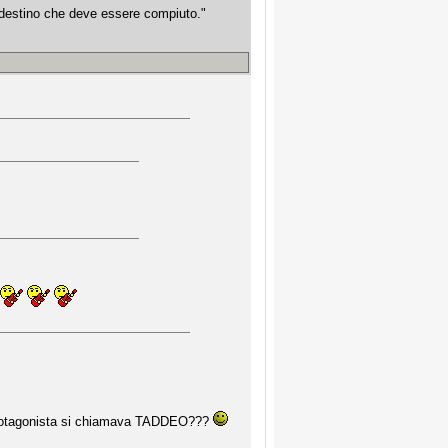
n destino che deve essere compiuto."
ui protagonista si chiamava TADDEO???