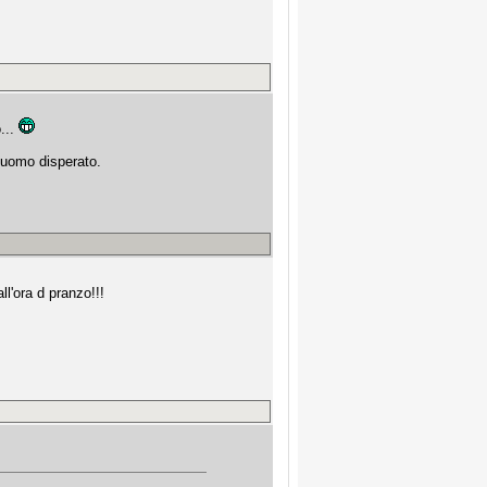
o...
 uomo disperato.
l'ora d pranzo!!!