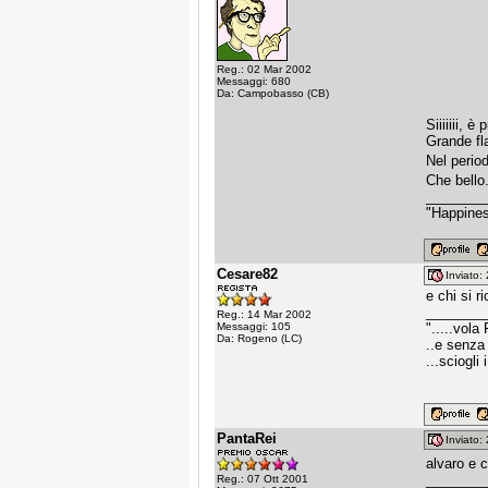
Reg.: 02 Mar 2002
Messaggi: 680
Da: Campobasso (CB)
Siiiiiii, è 
Grande fl
Nel perio
Che bello
________
"Happines
Cesare82
Inviato
e chi si r
________
Reg.: 14 Mar 2002
Messaggi: 105
".....vola 
Da: Rogeno (LC)
..e senza 
...sciogli 
PantaRei
Inviato
alvaro e c
________
Reg.: 07 Ott 2001