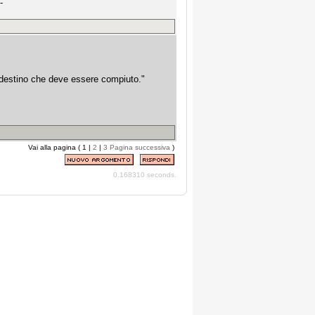
-
n destino che deve essere compiuto."
Vai alla pagina ( 1 |
2
|
3
Pagina successiva
)
0.168310 seconds.