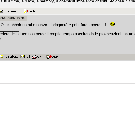
s is a time, a place, a memory, a chemical imbalance or shift" -Michael Stipe
: 23-03-2002 19:30
O...mhhhhh nn mi è nuovo...indagnerò e poi t farò sapere....!!!
_________
erriero della luce non perde il proprio tempo ascoltando le provocazioni: ha u
)