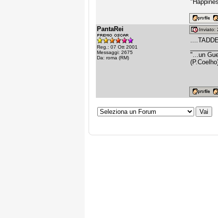
"Happines
PantaRei
Inviato
....TADDE
________
Reg.: 07 Ott 2001
Messaggi: 2675
"...un Gu
Da: roma (RM)
(P.Coelho