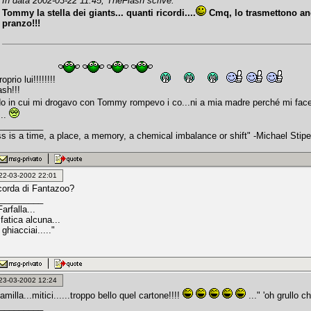
In data 2002-03-22 11:45, TheFlash scrive:
Tommy la stella dei giants... quanti ricordi....
Cmq, lo trasmettono anco
pranzo!!!
proprio lui!!!!!!!!
ash!!!
do in cui mi drogavo con Tommy rompevo i co...ni a mia madre perché mi face
...
_________
s is a time, a place, a memory, a chemical imbalance or shift" -Michael Stipe
: 22-03-2002 22:01
icorda di Fantazoo?
_________
Farfalla...
fatica alcuna...
i ghiacciai....."
: 23-03-2002 12:24
amilla...mitici......troppo bello quel cartone!!!!
..." 'oh grullo c
_________