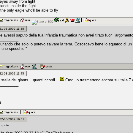
yes away from light
ands inside the fight
the only eagle who'll be able to fly
: 21-03-2002 11:38
e avessi saputo della tua infanzia traumatica non avrei tirato fuori l'argoment
_________
 urlando che solo io potevo salvare la terra. Cososcevo bene lo sguardo di un
 uno specchio."
: 22-03-2002 11:45
tella dei giants... quanti ricordi....
Cmq, lo trasmettono ancora su italia 7 al
_________
h
: 22-03-2002 16:47
quote: