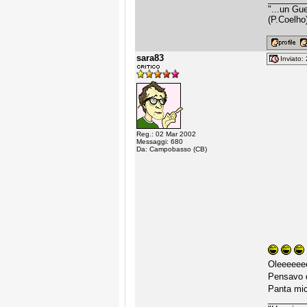
"...un Gu
(P.Coelho
sara83
Inviato
Reg.: 02 Mar 2002
Messaggi: 680
Da: Campobasso (CB)
Oleeeeeeee
Pensavo d
Panta mic
________