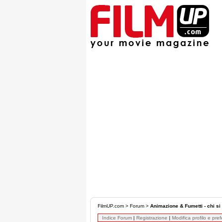
FilmUP.com
>
Forum
>
Animazione & Fumetti - chi si 
Indice Forum
|
Registrazione
|
Modifica profilo e pre