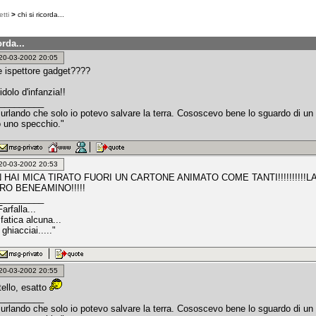
tti
>
chi si ricorda...
orda...
: 20-03-2002 20:05
e ispettore gadget????
idolo d'infanzia!!
_________
 urlando che solo io potevo salvare la terra. Cososcevo bene lo sguardo di un
 uno specchio."
: 20-03-2002 20:53
HAI MICA TIRATO FUORI UN CARTONE ANIMATO COME TANTI!!!!!!!!!!LA
RO BENEAMINO!!!!!
_________
Farfalla...
fatica alcuna...
i ghiacciai....."
: 20-03-2002 20:55
tello, esatto
_________
 urlando che solo io potevo salvare la terra. Cososcevo bene lo sguardo di un