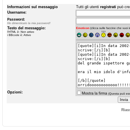
Informazioni sul messaggio
Tutti gli utenti
registrati
può cre
Username:
Password:
Ho dimenticato la mia password!
Testo del messaggio:
Emoticon
(clicca sulle faccine che vuoi in
l'HTML è: Non attivo
i BBcode è: Attivo
Opzioni:
Mostra la firma
(Questa può esse
Rias