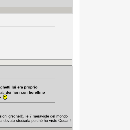
hetti lui era proprio
ati dei fiori con fiorellino
e?
sioni greche!!), le 7 meravigle del mondo
ai dovuto studiarla perchè ho visto Oscar!!