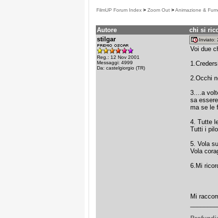
FilmUP Forum Index
>
Zoom Out
>
Animazione & Fume
Autore
chi si ric
stilgar
Inviato
Voi due ch
Reg.: 12 Nov 2001
Messaggi: 4999
1.Credersi
Da: castelgiorgio (TR)
2.Occhi n
3....a vol
sa essere
ma se le 
4. Tutte l
Tutti i pil
5. Vola su
Vola cora
6.Mi ricor
Mi raccom
________