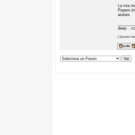
La mia me
Pepero (ma
aiutare.
________
deep... c
[ Questo mes