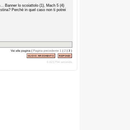
.. Banner lo scoiattolo (1), Mach 5 (4)
istina? Perchè in quel caso non ti potrei
Vai alla pagina (
Pagina precedente
1
|
2
| 3 )
0.021754 seconds.