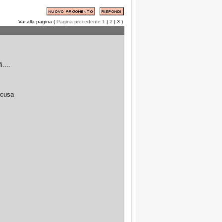
Vai alla pagina (
Pagina precedente
1
|
2
| 3 )
....
scusa