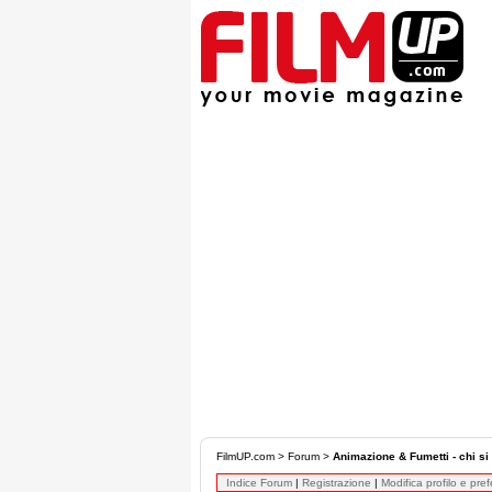
FilmUP.com
>
Forum
>
Animazione & Fumetti - chi si 
Indice Forum
|
Registrazione
|
Modifica profilo e pre