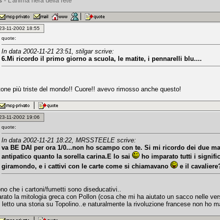
is
- L'anima nera della rete
: 23-11-2002 18:55
quote:
In data 2002-11-21 23:51, stilgar scrive:
6.Mi ricordo il primo giorno a scuola, le matite, i pennarelli blu....
artone più triste del mondo!! Cuore!! avevo rimosso anche questo!
: 23-11-2002 19:06
quote:
In data 2002-11-21 18:22, MRSSTEELE scrive:
va BE DAI per ora 1/0...non ho scampo con te. Si mi ricordo dei due mag
antipatico quanto la sorella carina.E lo sai
ho imparato tutti i signific
giramondo, e i cattivi con le carte come si chiamavano
e il cavalier
no che i cartoni/fumetti sono diseducativi..
arato la mitologia greca con Pollon (cosa che mi ha aiutato un sacco nelle ver
 letto una storia su Topolino..e naturalmente la rivoluzione francese non ho m