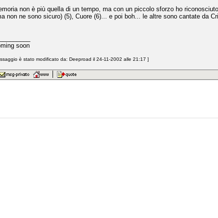
moria non è più quella di un tempo, ma con un piccolo sforzo ho riconosciuto.
 non ne sono sicuro) (5), Cuore (6)... e poi boh... le altre sono cantate da Cr
_________
oming soon
saggio è stato modificato da: Deeproad il 24-11-2002 alle 21:17 ]