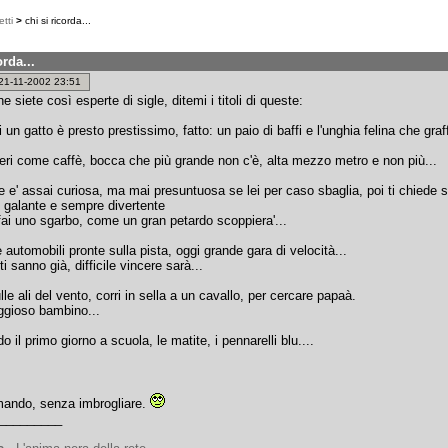
tti
>
chi si ricorda...
orda...
: 21-11-2002 23:51
e siete così esperte di sigle, ditemi i titoli di queste:
 un gatto è presto prestissimo, fatto: un paio di baffi e l'unghia felina che graffi
eri come caffè, bocca che più grande non c'è, alta mezzo metro e non più...
te e' assai curiosa, ma mai presuntuosa se lei per caso sbaglia, poi ti chiede 
 galante e sempre divertente
fai uno sgarbo, come un gran petardo scoppiera'...
e automobili pronte sulla pista, oggi grande gara di velocità...
oti sanno già, difficile vincere sarà...
lle ali del vento, corri in sella a un cavallo, per cercare papaà.
ggioso bambino...
do il primo giorno a scuola, le matite, i pennarelli blu....
ando, senza imbrogliare.
_________