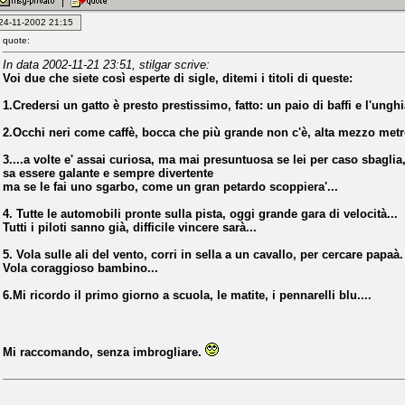
: 24-11-2002 21:15
quote:
In data 2002-11-21 23:51, stilgar scrive:
Voi due che siete così esperte di sigle, ditemi i titoli di queste:
1.Credersi un gatto è presto prestissimo, fatto: un paio di baffi e l'unghia 
2.Occhi neri come caffè, bocca che più grande non c'è, alta mezzo metro
3....a volte e' assai curiosa, ma mai presuntuosa se lei per caso sbaglia
sa essere galante e sempre divertente
ma se le fai uno sgarbo, come un gran petardo scoppiera'...
4. Tutte le automobili pronte sulla pista, oggi grande gara di velocità...
Tutti i piloti sanno già, difficile vincere sarà...
5. Vola sulle ali del vento, corri in sella a un cavallo, per cercare papaà.
Vola coraggioso bambino...
6.Mi ricordo il primo giorno a scuola, le matite, i pennarelli blu....
Mi raccomando, senza imbrogliare.