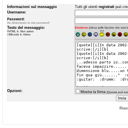
Informazioni sul messaggio
Tutti gli utenti
registrati
può cre
Username:
Password:
Ho dimenticato la mia password!
Testo del messaggio:
Emoticon
(clicca sulle faccine che vuoi in
l'HTML è: Non attivo
i BBcode è: Attivo
Opzioni:
Mostra la firma
(Questa può esse
Rias