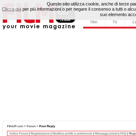
Questo sito utilizza cookie, anche di terze parti
Clicca qui
per più informazioni o per negare il consenso a tutti o a
suo elemento accon
Film
TV
C
FilmUP.com
>
Forum
>
Post Reply
Indice Forum
|
Registrazione
|
Modifica profilo e preferenze
|
Messaggi privati
|
FAQ
|
Reg