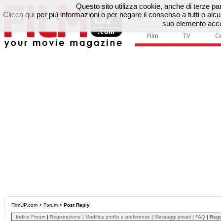
Questo sito utilizza cookie, anche di terze parti
Clicca qui
per più informazioni o per negare il consenso a tutti o a
suo elemento accon
Film
TV
C
FilmUP.com
>
Forum
>
Post Reply
Indice Forum
|
Registrazione
|
Modifica profilo e preferenze
|
Messaggi privati
|
FAQ
|
Reg