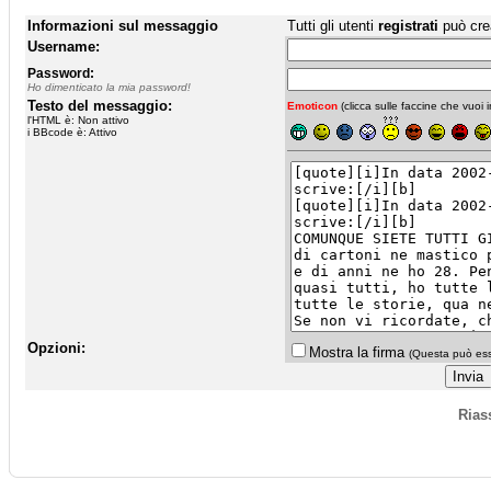
Informazioni sul messaggio
Tutti gli utenti
registrati
può cre
Username:
Password:
Ho dimenticato la mia password!
Testo del messaggio:
Emoticon
(clicca sulle faccine che vuoi in
l'HTML è: Non attivo
i BBcode è: Attivo
Opzioni:
Mostra la firma
(Questa può esse
Rias