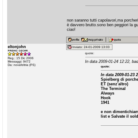
non saranno tutti capolavori,ma porcher
è davvero brutto.sono ben peggiori la gue
ciao!
eltonjohn
Inviato: 24-01-2009 13:03
quote:
Reg.: 15 Dic 2006
In data 2009-01-24 12:22, bad
Messaggi: 9472
Da: novafeltria (PS)
quote:
In data 2009-01-23 2
Spielberg di porche
ET (senz'altro)
The Terminal
Always
Hook
1941
e non dimentichiamo 
list e Salvate il so