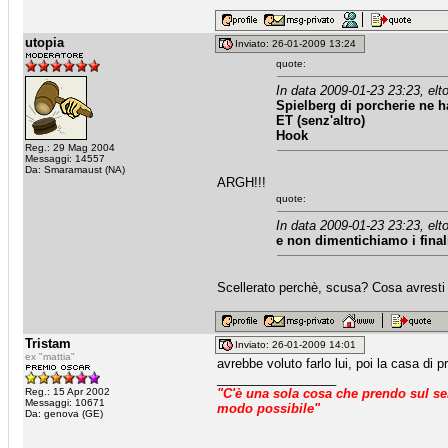
utopia
Inviato: 26-01-2009 13:24
quote:
In data 2009-01-23 23:23, elt
Spielberg di porcherie ne ha
ET (senz'altro)
Hook
Reg.: 29 Mag 2004
Messaggi: 14557
Da: Smaramaust (NA)
ARGH!!!
quote:
In data 2009-01-23 23:23, elt
e non dimentichiamo i finali
Scellerato perchè, scusa? Cosa avresti
Tristam
Inviato: 26-01-2009 14:01
ex "mattia"
avrebbe voluto farlo lui, poi la casa di p
_________________
Reg.: 15 Apr 2002
"C'è una sola cosa che prendo sul ser
Messaggi: 10671
modo possibile"
Da: genova (GE)