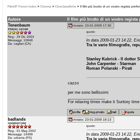
FilmUP Forum Index
>
Cinema
>
Cineclassifiche
>
Il film più brutto di un vostro regista prefer
Autore
Il film più brutto di un vostro regista 
Tenenbaum
Inviato: 23-01-2009 17:30
quote:
Reg.: 29 Dic 2003
In data 2009-01-23 14:22, Eri
Messaggi: 10848
Da: cagliari (CA)
Tra le varie filmografie, repu
Stanley Kubrick - Il dottor
John Carpenter - Starman
Roman Polanski - Pirati
cazzo
per me sono bellissimi
_________________
For relaxing times make it Suntory time
badlands
Inviato: 23-01-2009 18:13
quote:
Reg.: 01 Mag 2002
In data 2009-01-23 14:22, Eri
Messaggi: 14498
Da: urbania (PS)
Tra le varie filmografie, repu