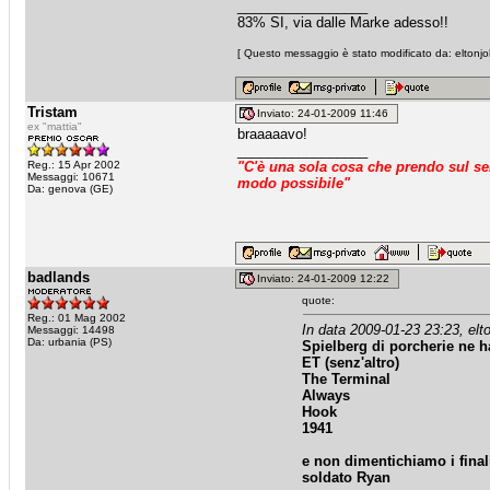
_________________
83% SI, via dalle Marke adesso!!
[ Questo messaggio è stato modificato da: eltonjoh
Tristam
Inviato: 24-01-2009 11:46
ex "mattia"
braaaaavo!
_________________
Reg.: 15 Apr 2002
"C'è una sola cosa che prendo sul ser
Messaggi: 10671
modo possibile"
Da: genova (GE)
badlands
Inviato: 24-01-2009 12:22
quote:
Reg.: 01 Mag 2002
In data 2009-01-23 23:23, elt
Messaggi: 14498
Da: urbania (PS)
Spielberg di porcherie ne ha
ET (senz'altro)
The Terminal
Always
Hook
1941
e non dimentichiamo i finali 
soldato Ryan