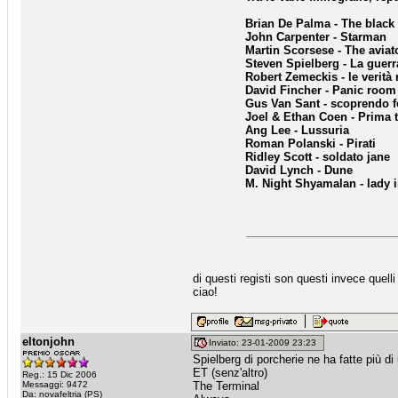
Brian De Palma - The black
John Carpenter - Starman
Martin Scorsese - The aviat
Steven Spielberg - La guer
Robert Zemeckis - le verità
David Fincher - Panic room
Gus Van Sant - scoprendo f
Joel & Ethan Coen - Prima t
Ang Lee - Lussuria
Roman Polanski - Pirati
Ridley Scott - soldato jane
David Lynch - Dune
M. Night Shyamalan - lady i
di questi registi son questi invece quel
ciao!
eltonjohn
Inviato: 23-01-2009 23:23
Spielberg di porcherie ne ha fatte più di
ET (senz'altro)
Reg.: 15 Dic 2006
Messaggi: 9472
The Terminal
Da: novafeltria (PS)