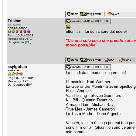
Tristam
Inviato: 24-01-2009 13:58
ex "mattia"
elton... mi fai schiantare dal ridere!
Reg.: 15 Apr 2002
_________________
Messaggi: 10671
"C'è una sola cosa che prendo sul ser
Da: genova (GE)
modo possibile"
ssj4gohan
Inviato: 26-01-2009 13:06
La mia lista si può riepilogare così:
Reg.: 07 Set 2005
Messaggi: 192
Ultraviolet - Kurt Wimmer
Da: Capurso (BA)
La Guerra Dei Mondi - Steven Spielberg
Hulk - Ang Lee
Van Helsing - Steven Sommers
Kill Bill - Quentin Tarantino
Armageddon - Michael Bay
True Lies - James Cameron
La Terza Madre - Dario Argento
Vabbeh, la lista è lunga per cui tra i pr
sono film orribili (alcuni lo sono veramen
mio parare.