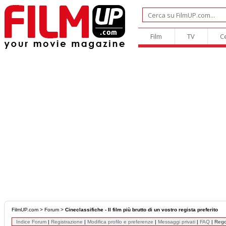
Film
TV
C
FilmUP.com
>
Forum
>
Cineclassifiche - Il film più brutto di un vostro regista preferito
Indice Forum
|
Registrazione
|
Modifica profilo e preferenze
|
Messaggi privati
|
FAQ
|
Reg