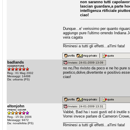
non saranno tutti capolavor
lascian guardare,a parte ho
intelligenza rtificiale piutto
ciao!
Dunque...e' verissimo per quanto riguard
aggiungo pure l'ultimo orrendo Indiana J
vera cagata
_________________
Riminesi a tutti gli effetti...a'l'imi fata!
badlands
Inviato: 24-01-2009 13:09
no no,l'ho rivisto da poco e ne ho pure 
poetico,dolve,divertente e positivo.ess
Reg.: 01 Mag 2002
Messaggi: 14498
ciao!
Da: urbania (PS)
eltonjohn
Inviato: 24-01-2009 13:31
Vabbè, Bad ha i suoi gusti ed è inutile s
Vorrei invece parlare di Cameron Crowe,
Reg.: 15 Dic 2006
Messaggi: 9472
_________________
Da: novafeltria (PS)
Riminesi a tutti gli effetti...a'l'imi fata!