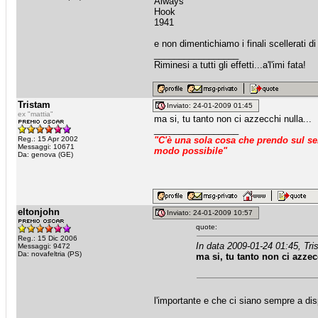
Always
Hook
1941
e non dimentichiamo i finali scellerati di
_________________
Riminesi a tutti gli effetti...a'l'imi fata!
Tristam
Inviato: 24-01-2009 01:45
ex "mattia"
ma si, tu tanto non ci azzecchi nulla...
_________________
Reg.: 15 Apr 2002
"C'è una sola cosa che prendo sul ser
Messaggi: 10671
modo possibile"
Da: genova (GE)
eltonjohn
Inviato: 24-01-2009 10:57
quote:
Reg.: 15 Dic 2006
In data 2009-01-24 01:45, Tri
Messaggi: 9472
Da: novafeltria (PS)
ma si, tu tanto non ci azzec
l'importante e che ci siano sempre a dis