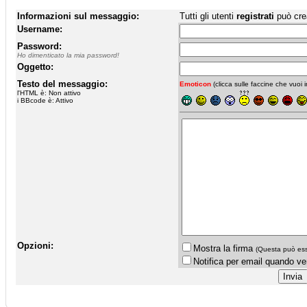
Informazioni sul messaggio:
Tutti gli utenti
registrati
può cre
Username:
Password:
Ho dimenticato la mia password!
Oggetto:
Testo del messaggio:
Emoticon
(clicca sulle faccine che vuoi in
l'HTML è: Non attivo
i BBcode è: Attivo
Opzioni:
Mostra la firma
(Questa può esse
Notifica per email quando ve