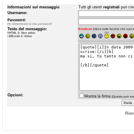
Informazioni sul messaggio
Tutti gli utenti
registrati
può cre
Username:
Password:
Ho dimenticato la mia password!
Testo del messaggio:
Emoticon
(clicca sulle faccine che vuoi in
l'HTML è: Non attivo
i BBcode è: Attivo
Opzioni:
Mostra la firma
(Questa può esse
Rias