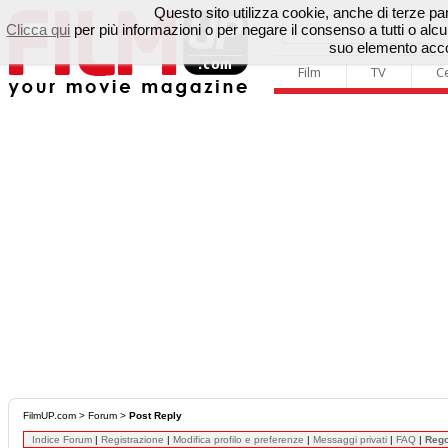
Questo sito utilizza cookie, anche di terze parti
Clicca qui
per più informazioni o per negare il consenso a tutti o a
suo elemento accon
Film
TV
C
FilmUP.com
>
Forum
>
Post Reply
Indice Forum
|
Registrazione
|
Modifica profilo e preferenze
|
Messaggi privati
|
FAQ
|
Reg