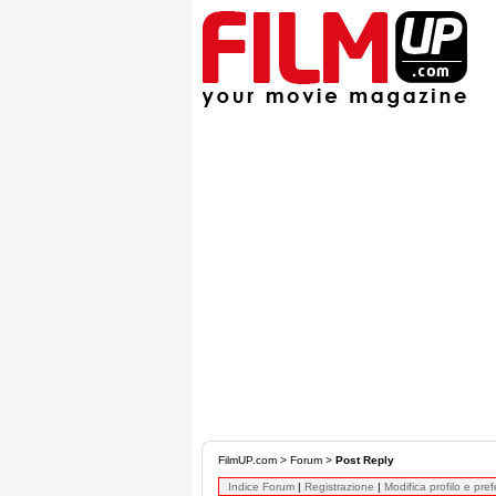
FilmUP.com
>
Forum
>
Post Reply
Indice Forum
|
Registrazione
|
Modifica profilo e pre