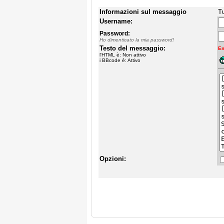
Informazioni sul messaggio
Tu
Username:
Password:
Ho dimenticato la mia password!
Testo del messaggio:
Em
l'HTML è: Non attivo
i BBcode è: Attivo
Opzioni: