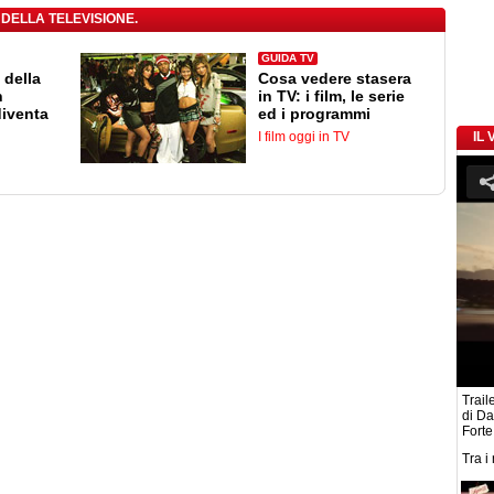
 DELLA TELEVISIONE.
GUIDA TV
 della
Cosa vedere stasera
n
in TV: i film, le serie
diventa
ed i programmi
I film oggi in TV
IL
Traile
di D
Forte
Tra i