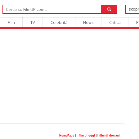
Film
TV
Celebrità
News
Critica
P
HomePage
|
I film di oggi
|
I film di domani