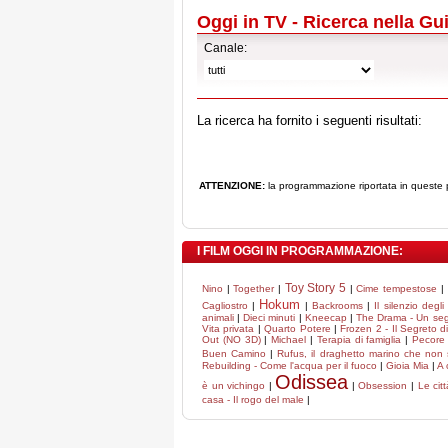
Oggi in TV - Ricerca nella Gu
Canale:
La ricerca ha fornito i seguenti risultati:
ATTENZIONE:
la programmazione riportata in queste p
I FILM OGGI IN PROGRAMMAZIONE:
Toy Story 5
Nino
|
Together
|
|
Cime tempestose
|
Hokum
Cagliostro
|
|
Backrooms
|
Il silenzio degli 
animali
|
Dieci minuti
|
Kneecap
|
The Drama - Un seg
Vita privata
|
Quarto Potere
|
Frozen 2 - Il Segreto d
Out (NO 3D)
|
Michael
|
Terapia di famiglia
|
Pecore 
Buen Camino
|
Rufus, il draghetto marino che non
Rebuilding - Come l'acqua per il fuoco
|
Gioia Mia
|
A 
Odissea
è un vichingo
|
|
Obsession
|
Le cit
casa - Il rogo del male
|