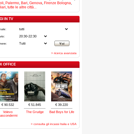
li
,
Palermo
,
Bari
,
Genova
,
Firenze
Bologna
,
iari
,
tutte le altre città...
I IN TV
nale:
rio:
nere:
> ricerca avanzata
X OFFICE
€ 90.532
€ 51.845
€ 39.220
Volevo
The Grudge
Bad Boys for Life
nascondermi
> consulta gli incassi Italia e USA