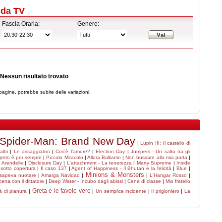
ida TV
Fascia Oraria:
Genere:
Nessun risultato trovato
agine, potrebbe subire delle variazioni.
Spider-Man: Brand New Day
|
Lupin III: Il castello di
altri
|
Le assaggiatrici
|
Cos'è l'amore?
|
Election Day
|
Jumpers - Un salto tra gli
reto è per sempre
|
Piccolo Miracolo
|
Allora Balliamo
|
Non bussare alla mia porta
|
i Arendelle
|
Disclosure Day
|
L'attachment - La tenerezza
|
Marty Supreme
|
Inside
sotto copertura
|
Il caso 137
|
Agent of Happiness - Il Bhutan e la felicità
|
Blue
|
Minions & Monsters
 sapeva nuotare
|
Amarga Navidad
|
|
L'Hangar Rosso
|
cena con il dittatore
|
Deep Water - Incubo dagli abissi
|
Cena di classe
|
Mio fratello
Greta e le favole vere
tà di pianura
|
|
Un semplice incidente
|
Il prigioniero
|
La