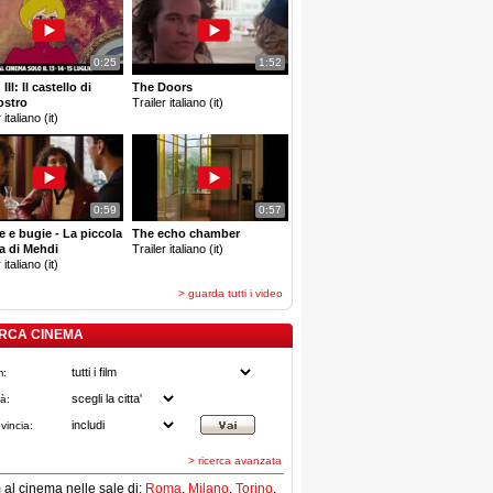
0:25
1:52
III: Il castello di
The Doors
ostro
Trailer italiano (it)
 italiano (it)
0:59
0:57
e e bugie - La piccola
The echo chamber
a di Mehdi
Trailer italiano (it)
 italiano (it)
> guarda tutti i video
RCA CINEMA
m:
tà:
vincia:
> ricerca avanzata
lm al cinema nelle sale di:
Roma
,
Milano
,
Torino
,