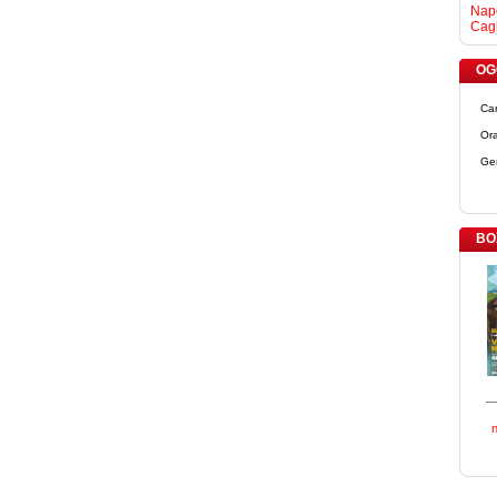
Napo
Cagl
OGG
Ca
Ora
Ge
BO