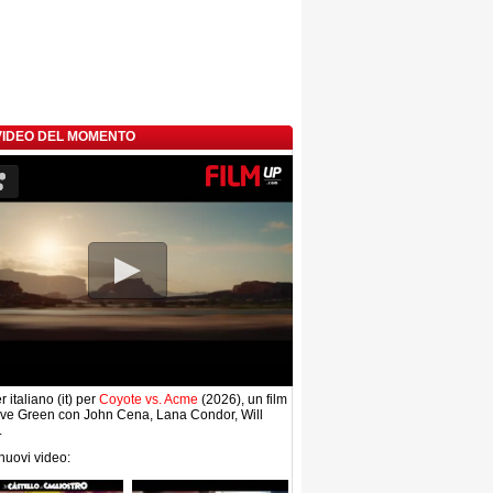
 VIDEO DEL MOMENTO
r italiano (it) per
Coyote vs. Acme
(2026), un film
ave Green con John Cena, Lana Condor, Will
.
 nuovi video: