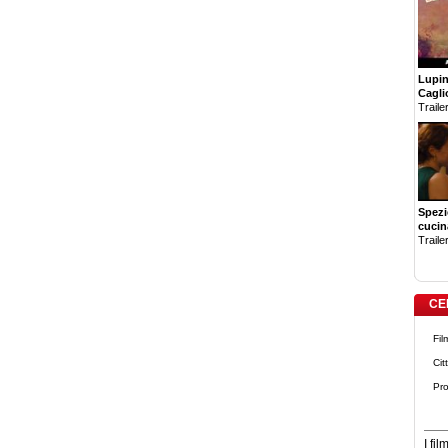
Lupin 
Cagli
Trailer
Spezi
cucin
Trailer
CE
Fil
Cit
Pro
I fi