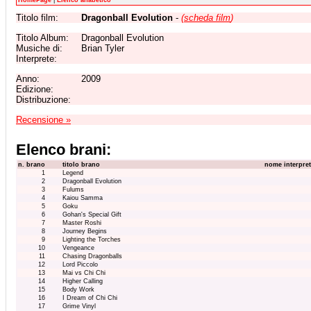
HomePage
|
Elenco alfabetico
Titolo film:
Dragonball Evolution
-
(
scheda film
)
Titolo Album:
Dragonball Evolution
Musiche di:
Brian Tyler
Interprete:
Anno:
2009
Edizione:
Distribuzione:
Recensione »
Elenco brani:
n. brano
titolo brano
nome interpre
1
Legend
2
Dragonball Evolution
3
Fulums
4
Kaiou Samma
5
Goku
6
Gohan's Special Gift
7
Master Roshi
8
Journey Begins
9
Lighting the Torches
10
Vengeance
11
Chasing Dragonballs
12
Lord Piccolo
13
Mai vs Chi Chi
14
Higher Calling
15
Body Work
16
I Dream of Chi Chi
17
Grime Vinyl