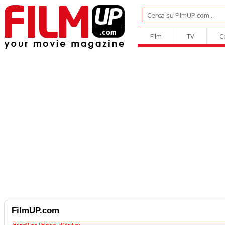
Film
TV
C
FilmUP.com