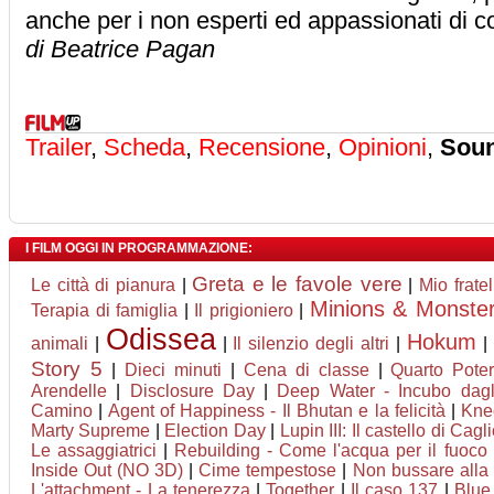
anche per i non esperti ed appassionati di 
di Beatrice Pagan
Trailer
,
Scheda
,
Recensione
,
Opinioni
,
Soun
I FILM OGGI IN PROGRAMMAZIONE:
Greta e le favole vere
Le città di pianura
|
|
Mio frate
Minions & Monste
Terapia di famiglia
|
Il prigioniero
|
Odissea
Hokum
animali
|
|
Il silenzio degli altri
|
|
Story 5
|
Dieci minuti
|
Cena di classe
|
Quarto Pote
Arendelle
|
Disclosure Day
|
Deep Water - Incubo dagli
Camino
|
Agent of Happiness - Il Bhutan e la felicità
|
Kne
Marty Supreme
|
Election Day
|
Lupin III: Il castello di Cagl
Le assaggiatrici
|
Rebuilding - Come l'acqua per il fuoco
Inside Out (NO 3D)
|
Cime tempestose
|
Non bussare alla 
L'attachment - La tenerezza
|
Together
|
Il caso 137
|
Blue