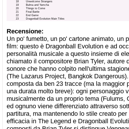
18
Unwelcome Strangers
19
Bulma and Yamcha
20
Things to Come
21
Final Battle
22
End Game
23
Dragonball Evolution Main Titles
Recensione:
Un po' fumetto, un po' cartone animato, un 
film: questo è Dragonball Evolution e ad occ
personalità musicale a questo insieme di ele
chiamato il compositore Brian Tyler, autore 
sonore che hanno colpito nell'ultima stagio
(The Lazarus Project, Bangkok Dangerous). 
composta da ben 23 tracce (ma la maggior p
una durata molto breve): ogni personaggio v
musicalmente da un proprio tema (Fulums, G
ed ognuno viene differenziato attraverso sotti
partitura, ma mantenendo lo stile creato per i
efficacia in The Legend e Dragonball Evolutio
composti da Brian Tyler si distingue Vengea