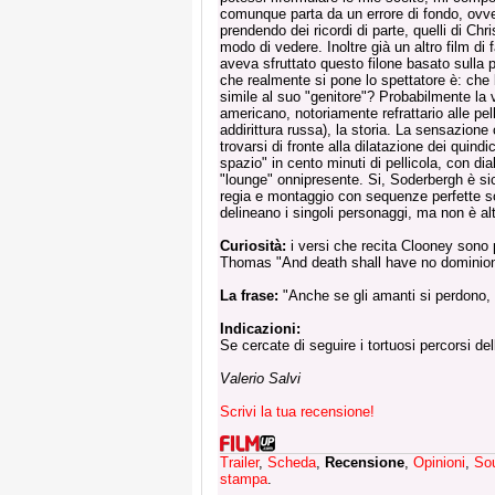
comunque parta da un errore di fondo, ovve
prendendo dei ricordi di parte, quelli di Chri
modo di vedere. Inoltre già un altro film d
aveva sfruttato questo filone basato sulla
che realmente si pone lo spettatore è: che
simile al suo "genitore"? Probabilmente la v
americano, notoriamente refrattario alle pel
addirittura russa), la storia. La sensazion
trovarsi di fronte alla dilatazione dei quindi
spazio" in cento minuti di pellicola, con dia
"lounge" onnipresente. Si, Soderbergh è si
regia e montaggio con sequenze perfette so
delineano i singoli personaggi, ma non è alt
Curiosità:
i versi che recita Clooney sono 
Thomas "And death shall have no dominion
La frase:
"Anche se gli amanti si perdono, 
Indicazioni:
Se cercate di seguire i tortuosi percorsi de
Valerio Salvi
Scrivi la tua recensione!
Trailer
,
Scheda
,
Recensione
,
Opinioni
,
So
stampa
.