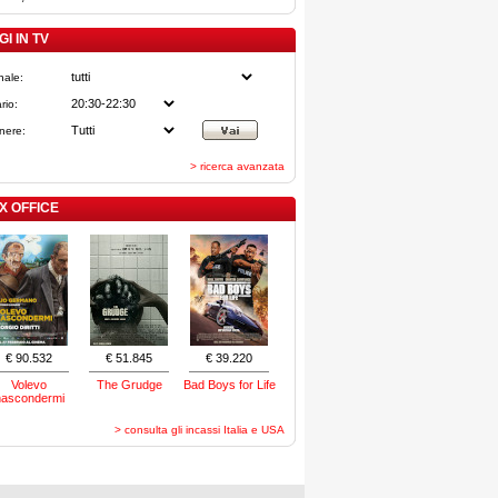
I IN TV
nale:
rio:
nere:
> ricerca avanzata
X OFFICE
€ 90.532
€ 51.845
€ 39.220
Volevo
The Grudge
Bad Boys for Life
nascondermi
> consulta gli incassi Italia e USA