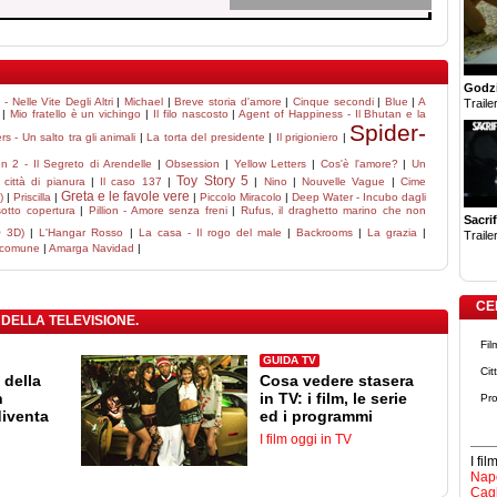
Godzi
- Nelle Vite Degli Altri
|
Michael
|
Breve storia d'amore
|
Cinque secondi
|
Blue
|
A
Trailer
|
Mio fratello è un vichingo
|
Il filo nascosto
|
Agent of Happiness - Il Bhutan e la
Spider-
s - Un salto tra gli animali
|
La torta del presidente
|
Il prigioniero
|
n 2 - Il Segreto di Arendelle
|
Obsession
|
Yellow Letters
|
Cos'è l'amore?
|
Un
Toy Story 5
 città di pianura
|
Il caso 137
|
|
Nino
|
Nouvelle Vague
|
Cime
Greta e le favole vere
)
|
Priscilla
|
|
Piccolo Miracolo
|
Deep Water - Incubo dagli
otto copertura
|
Pillion - Amore senza freni
|
Rufus, il draghetto marino che non
Sacrif
O 3D)
|
L'Hangar Rosso
|
La casa - Il rogo del male
|
Backrooms
|
La grazia
|
Trailer
 comune
|
Amarga Navidad
|
CE
 DELLA TELEVISIONE.
Fil
GUIDA TV
Cit
 della
Cosa vedere stasera
n
in TV: i film, le serie
Pro
diventa
ed i programmi
I film oggi in TV
I fi
Napo
Cagl