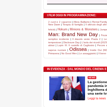
I FILM OGGI IN PROGRAMMAZIONE:
2 cuori e 2 capanne
|
Allora Balliamo
|
Rental Family 
New Dawn
|
Terapia di famiglia
|
Il silenzio degli altri
Hokum
Minions & Monsters
felicità
|
|
|
Jumper
Man: Brand New Day
|
Froze
semplice incidente
|
Il diavolo veste Prada 2
|
Le
tempestose
|
Disclosure Day
|
L'isola dei ricordi (2025
abissi
|
Lupin III: Il castello di Cagliostro
|
Pecore s
Odissea
sapeva nuotare
|
|
Inside Out (N
Primavera
|
No Good Men
|
Le assaggiatrici
|
Il bene
IN EVIDENZA - DAL MONDO DEL CINEMA E
NEWS
La gestione
pandemia i
Inghilterra 
una serie tv
Leggi la news