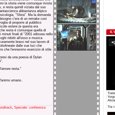
ro la storia viene comunque rivista
s, e resta quindi viziata dal suo
i fantascienza abbastanza atipico
 psicologia, "Sfera". Ma la domanda
 bisogno c'era di un remake così
oglia di proporre al pubblico
licole estere (e questa era
e che resta è comunque quella di
IL
ci minuti finali di "2001 odissea nello
loghi ridotti all'osso e musica
curamente bravo nel suo lavoro di
ttolineate dalle sue luci che
ro che l'ennesimo esercizio di stile.
presi da una poesia di Dylan
".
l'amore resta."
ll'animo umano..
Traile
Yorg
Alici
Tra i
undtrack
,
Speciale: conferenza