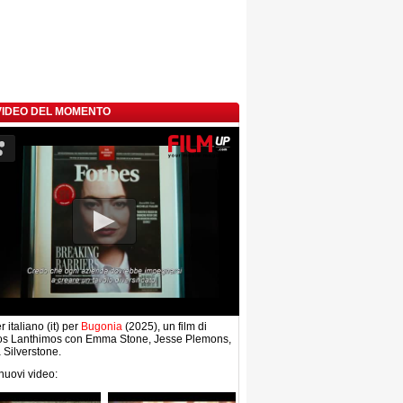
 VIDEO DEL MOMENTO
r italiano (it) per
Bugonia
(2025), un film di
os Lanthimos con Emma Stone, Jesse Plemons,
a Silverstone.
 nuovi video: