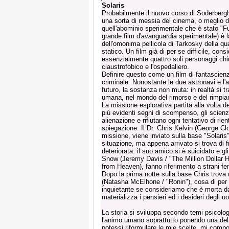
Solaris
Probabilmente il nuovo corso di Soderberg
una sorta di messia del cinema, o meglio 
quell'abominio sperimentale che è stato "Fu
grande film d'avanguardia sperimentale) è l
dell'omonima pellicola di Tarkosky della q
statico. Un film già di per se difficile, co
essenzialmente quattro soli personaggi chiu
claustrofobico e l'ospedaliero.
Definire questo come un film di fantascien
criminale. Nonostante le due astronavi e l
futuro, la sostanza non muta: in realtà si tr
umana, nel mondo del rimorso e del rimpia
La missione esplorativa partita alla volta 
più evidenti segni di scompenso, gli scienzi
alienazione e rifiutano ogni tentativo di rie
spiegazione. Il Dr. Chris Kelvin (George C
missione, viene inviato sulla base "Solaris
situazione, ma appena arrivato si trova di 
deteriorata: il suo amico si è suicidato e g
Snow (Jeremy Davis / "The Million Dollar Ho
from Heaven), fanno riferimento a strani fe
Dopo la prima notte sulla base Chris trova 
(Natasha McElhone / "Ronin"), cosa di per 
inquietante se consideriamo che è morta da
materializza i pensieri ed i desideri degli u
La storia si sviluppa secondo temi psicolo
l'animo umano soprattutto ponendo una dell
potessi riformulare le mie scelte, mi com