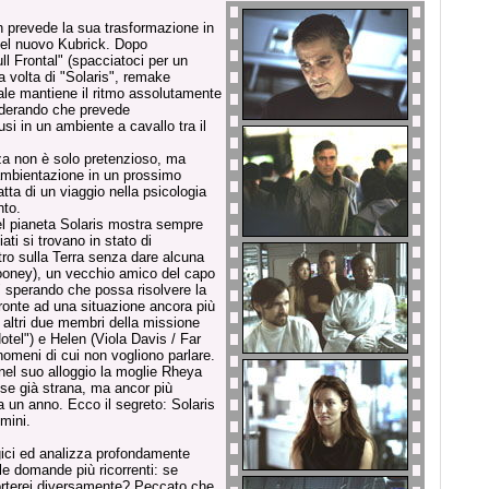
h prevede la sua trasformazione in
del nuovo Kubrick. Dopo
ll Frontal" (spacciatoci per un
a volta di "Solaris", remake
uale mantiene il ritmo assolutamente
nsiderando che prevede
si in un ambiente a cavallo tra il
za non è solo pretenzioso, ma
'ambientazione in un prossimo
atta di un viaggio nella psicologia
nto.
del pianeta Solaris mostra sempre
ati si trovano in stato di
ntro sulla Terra senza dare alcuna
looney), un vecchio amico del capo
" sperando che possa risolvere la
fronte ad una situazione ancora più
li altri due membri della missione
tel") e Helen (Viola Davis / Far
nomeni di cui non vogliono parlare.
nel suo alloggio la moglie Rheya
se già strana, ma ancor più
 un anno. Ecco il segreto: Solaris
omini.
gici ed analizza profondamente
e domande più ricorrenti: se
porterei diversamente? Peccato che