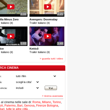
0:34
2:25
lla Minus Zero
Avengers: Doomsday
 italiano (it)
Trailer italiano (it)
1:03
1:49
ice
Ketticè
 italiano (it)
Trailer italiano (it)
> guarda tutti i video
RCA CINEMA
m:
tà:
vincia:
> ricerca avanzata
lm al cinema nelle sale di:
Roma
,
Milano
,
Torino
,
li
,
Palermo
,
Bari
,
Genova
,
Firenze
Bologna
,
iari
,
tutte le altre città...