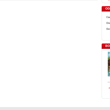
OGG
Ca
Ora
Ge
BO