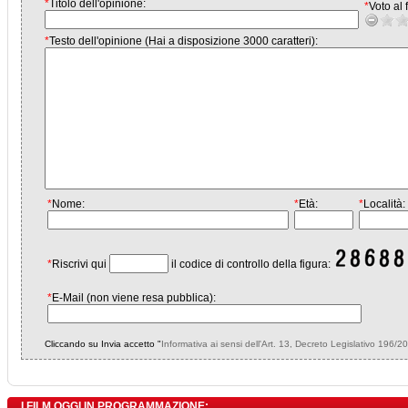
*
Titolo dell'opinione:
*
Voto al f
*
Testo dell'opinione (Hai a disposizione 3000 caratteri):
*
Nome:
*
Età:
*
Località:
*
Riscrivi qui
il codice di controllo della figura:
*
E-Mail (non viene resa pubblica):
Cliccando su Invia accetto "
Informativa ai sensi dell'Art. 13, Decreto Legislativo 196/2
I FILM OGGI IN PROGRAMMAZIONE: