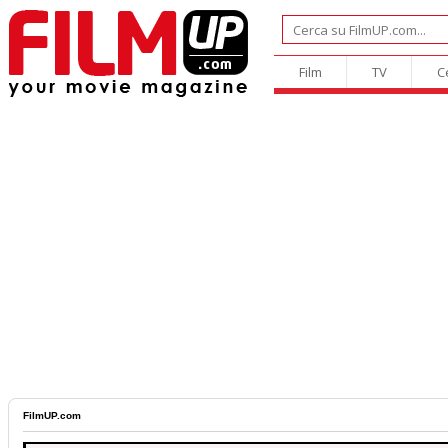
Film
TV
C
FilmUP.com