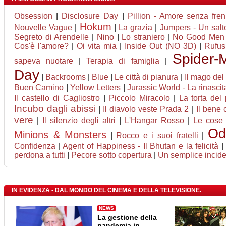
Obsession
|
Disclosure Day
|
Pillion - Amore senza fren
Hokum
Nouvelle Vague
|
|
La grazia
|
Jumpers - Un salto
Segreto di Arendelle
|
Nino
|
Lo straniero
|
No Good Men
Cos'è l'amore?
|
Oi vita mia
|
Inside Out (NO 3D)
|
Rufus
Spider-
sapeva nuotare
|
Terapia di famiglia
|
Day
|
Backrooms
|
Blue
|
Le città di pianura
|
Il mago del 
Buen Camino
|
Yellow Letters
|
Jurassic World - La rinascit
Il castello di Cagliostro
|
Piccolo Miracolo
|
La torta del
Incubo dagli abissi
|
Il diavolo veste Prada 2
|
Il bene
vere
|
Il silenzio degli altri
|
L'Hangar Rosso
|
Le cose 
Od
Minions & Monsters
|
Rocco e i suoi fratelli
|
Confidenza
|
Agent of Happiness - Il Bhutan e la felicità
perdona a tutti
|
Pecore sotto copertura
|
Un semplice incid
IN EVIDENZA - DAL MONDO DEL CINEMA E DELLA TELEVISIONE.
NEWS
La gestione della
pandemia in