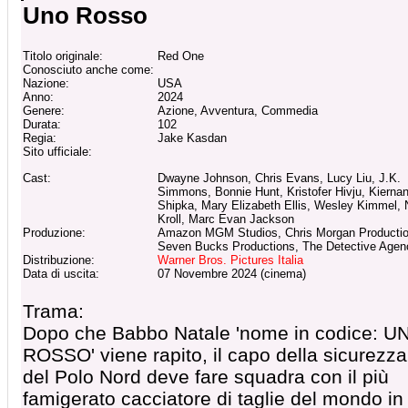
Uno Rosso
Titolo originale:
Red One
Conosciuto anche come:
Nazione:
USA
Anno:
2024
Genere:
Azione, Avventura, Commedia
Durata:
102
Regia:
Jake Kasdan
Sito ufficiale:
Cast:
Dwayne Johnson, Chris Evans, Lucy Liu, J.K.
Simmons, Bonnie Hunt, Kristofer Hivju, Kierna
Shipka, Mary Elizabeth Ellis, Wesley Kimmel, 
Kroll, Marc Evan Jackson
Produzione:
Amazon MGM Studios, Chris Morgan Productio
Seven Bucks Productions, The Detective Agen
Distribuzione:
Warner Bros. Pictures Italia
Data di uscita:
07 Novembre 2024 (cinema)
Trama:
Dopo che Babbo Natale 'nome in codice: U
ROSSO' viene rapito, il capo della sicurezza
del Polo Nord deve fare squadra con il più
famigerato cacciatore di taglie del mondo in