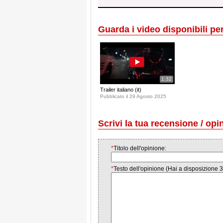
Guarda i video disponibili per 
1:32
Trailer italiano (it)
Pubblicato il 29 Agosto 2025
Scrivi la tua recensione / opi
*
Titolo dell'opinione:
*
Testo dell'opinione (Hai a disposizione 3