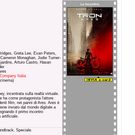
La locandina
Bridges, Greta Lee, Evan Peters,
, Cameron Monaghan, Jodie Turner-
jardins, Arturo Castro, Hasan
der
ures
Company Italia
(cinema)
ey, incentrata sulla realtà virtuale.
 e ha come protagonista l'attore
nti film, nei panni di Ares. Ares è
ene inviato dal mondo digitale a
egnando il primo incontro
artificiale.
undtrack, Speciale.