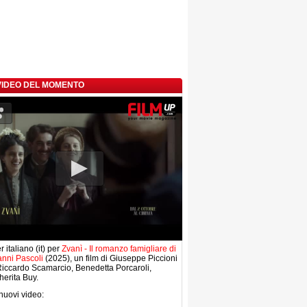
 VIDEO DEL MOMENTO
r italiano (it) per
Zvanì - Il romanzo famigliare di
nni Pascoli
(2025), un film di Giuseppe Piccioni
iccardo Scamarcio, Benedetta Porcaroli,
erita Buy.
 nuovi video: