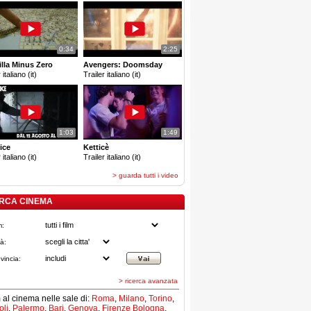
0:34
2:25
lla Minus Zero
Avengers: Doomsday
 italiano (it)
Trailer italiano (it)
1:03
1:49
ice
Ketticè
 italiano (it)
Trailer italiano (it)
> guarda tutti i video
RCA CINEMA
m:
tà:
vincia:
> ricerca avanzata
lm al cinema nelle sale di:
Roma
,
Milano
,
Torino
,
li
,
Palermo
,
Bari
,
Genova
,
Firenze
Bologna
,