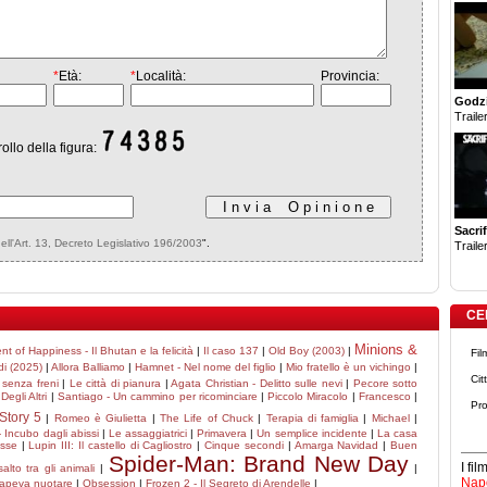
*
Età:
*
Località:
Provincia:
Godzi
Trailer
rollo della figura:
Sacrif
dell'Art. 13, Decreto Legislativo 196/2003
".
Trailer
CE
Minions &
nt of Happiness - Il Bhutan e la felicità
|
Il caso 137
|
Old Boy (2003)
|
Fil
rdi (2025)
|
Allora Balliamo
|
Hamnet - Nel nome del figlio
|
Mio fratello è un vichingo
|
Cit
e senza freni
|
Le città di pianura
|
Agata Christian - Delitto sulle nevi
|
Pecore sotto
Degli Altri
|
Santiago - Un cammino per ricominciare
|
Piccolo Miracolo
|
Francesco
|
Pro
Story 5
|
Romeo è Giulietta
|
The Life of Chuck
|
Terapia di famiglia
|
Michael
|
 Incubo dagli abissi
|
Le assaggiatrici
|
Primavera
|
Un semplice incidente
|
La casa
asse
|
Lupin III: Il castello di Cagliostro
|
Cinque secondi
|
Amarga Navidad
|
Buen
Spider-Man: Brand New Day
I fi
lto tra gli animali
|
|
Napo
sapeva nuotare
|
Obsession
|
Frozen 2 - Il Segreto di Arendelle
|