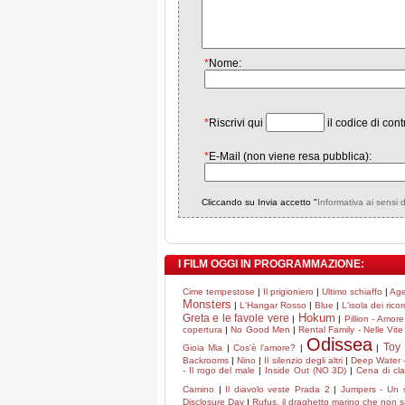
*
Nome:
*
Riscrivi qui
il codice di cont
*
E-Mail (non viene resa pubblica):
Cliccando su Invia accetto "
Informativa ai sensi 
I FILM OGGI IN PROGRAMMAZIONE:
Cime tempestose
|
Il prigioniero
|
Ultimo schiaffo
|
Age
Monsters
|
L'Hangar Rosso
|
Blue
|
L'isola dei rico
Hokum
Greta e le favole vere
|
|
Pillion - Amor
copertura
|
No Good Men
|
Rental Family - Nelle Vite 
Odissea
Toy 
Gioia Mia
|
Cos'è l'amore?
|
|
Backrooms
|
Nino
|
Il silenzio degli altri
|
Deep Water -
- Il rogo del male
|
Inside Out (NO 3D)
|
Cena di cl
Camino
|
Il diavolo veste Prada 2
|
Jumpers - Un sa
Disclosure Day
|
Rufus, il draghetto marino che non 