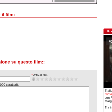
il film:
IL
nione su questo film::
*
Voto al film:
000 caratteri):
Traile
Giova
con R
Margh
Tra i