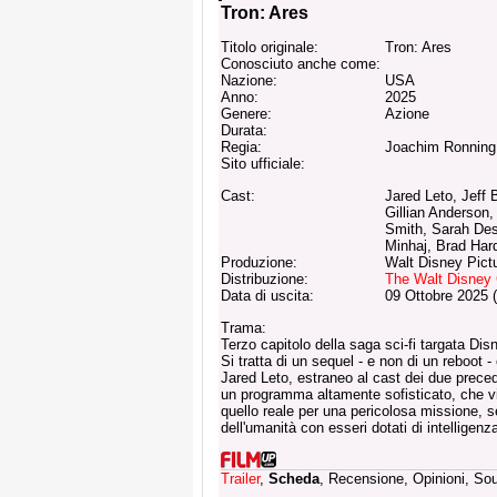
Tron: Ares
Titolo originale:
Tron: Ares
Conosciuto anche come:
Nazione:
USA
Anno:
2025
Genere:
Azione
Durata:
Regia:
Joachim Ronning
Sito ufficiale:
Cast:
Jared Leto, Jeff 
Gillian Anderson
Smith, Sarah Des
Minhaj, Brad Har
Produzione:
Walt Disney Pict
Distribuzione:
The Walt Disney 
Data di uscita:
09 Ottobre 2025 
Trama:
Terzo capitolo della saga sci-fi targata Disn
Si tratta di un sequel - e non di un reboot -
Jared Leto, estraneo al cast dei due precede
un programma altamente sofisticato, che vi
quello reale per una pericolosa missione, s
dell'umanità con esseri dotati di intelligenza 
Trailer
,
Scheda
, Recensione, Opinioni, So