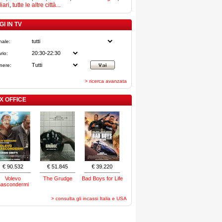
iari
,
tutte le altre città...
I IN TV
nale:
rio:
nere:
> ricerca avanzata
X OFFICE
€ 90.532
€ 51.845
€ 39.220
Volevo
The Grudge
Bad Boys for Life
nascondermi
> consulta gli incassi Italia e USA