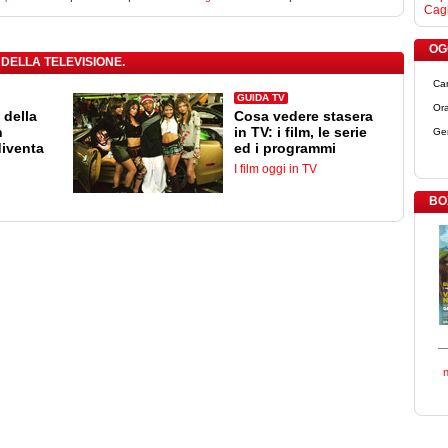
Cagl
OGG
 DELLA TELEVISIONE.
Ca
GUIDA TV
Ora
 della
Cosa vedere stasera
n
in TV: i film, le serie
Ge
diventa
ed i programmi
I film oggi in TV
BO