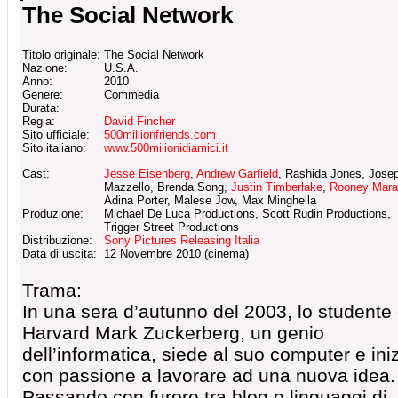
The Social Network
Titolo originale:
The Social Network
Nazione:
U.S.A.
Anno:
2010
Genere:
Commedia
Durata:
Regia:
David Fincher
Sito ufficiale:
500millionfriends.com
Sito italiano:
www.500milionidiamici.it
Cast:
Jesse Eisenberg
,
Andrew Garfield
, Rashida Jones, Jose
Mazzello, Brenda Song,
Justin Timberlake
,
Rooney Mara
Adina Porter, Malese Jow, Max Minghella
Produzione:
Michael De Luca Productions, Scott Rudin Productions,
Trigger Street Productions
Distribuzione:
Sony Pictures Releasing Italia
Data di uscita:
12 Novembre 2010 (cinema)
Trama:
In una sera d’autunno del 2003, lo studente 
Harvard Mark Zuckerberg, un genio
dell’informatica, siede al suo computer e ini
con passione a lavorare ad una nuova idea.
Passando con furore tra blog e linguaggi di