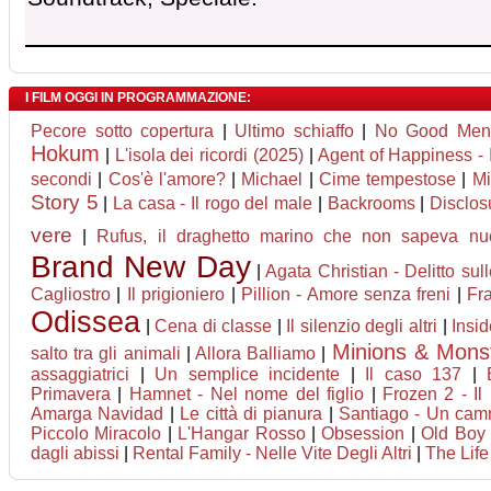
I FILM OGGI IN PROGRAMMAZIONE:
Pecore sotto copertura
|
Ultimo schiaffo
|
No Good Men
Hokum
|
L'isola dei ricordi (2025)
|
Agent of Happiness - Il
secondi
|
Cos'è l'amore?
|
Michael
|
Cime tempestose
|
Mi
Story 5
|
La casa - Il rogo del male
|
Backrooms
|
Disclos
vere
|
Rufus, il draghetto marino che non sapeva nu
Brand New Day
|
Agata Christian - Delitto sul
Cagliostro
|
Il prigioniero
|
Pillion - Amore senza freni
|
Fr
Odissea
|
Cena di classe
|
Il silenzio degli altri
|
Insi
Minions & Mons
salto tra gli animali
|
Allora Balliamo
|
assaggiatrici
|
Un semplice incidente
|
Il caso 137
|
Primavera
|
Hamnet - Nel nome del figlio
|
Frozen 2 - Il
Amarga Navidad
|
Le città di pianura
|
Santiago - Un camm
Piccolo Miracolo
|
L'Hangar Rosso
|
Obsession
|
Old Boy 
dagli abissi
|
Rental Family - Nelle Vite Degli Altri
|
The Life