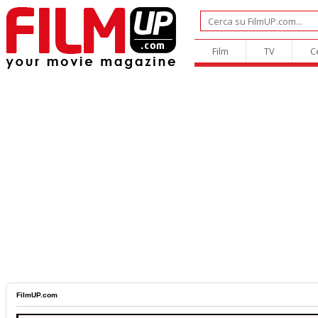
Film
TV
C
FilmUP.com