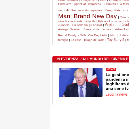
Primavera
|
Agent of Happiness - Il Bhutan e la felici
secondi
|
Pecore sotto copertura
|
Deep Water - Inc
Man: Brand New Day
|
Cime 
semplice incidente
|
Priscilla
|
Pillion - Amore senza f
Greta e le favo
Jumpers - Un salto tra gli animali
|
Amarga Navidad
|
Breve storia d'amore
|
Yellow Let
Rental Family - Nelle Vite Degli Altri
|
Nino
|
Il dia
Toy Story 5
famiglia
|
La casa - Il rogo del male
|
|
M
IN EVIDENZA - DAL MONDO DEL CINEMA E
NEWS
La gestione
pandemia i
Inghilterra 
una serie tv
Leggi la news