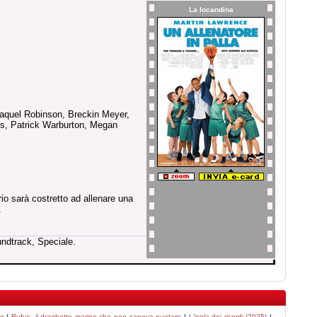
La locandina
m
aquel Robinson, Breckin Meyer,
ms, Patrick Warburton, Megan
rio sarà costretto ad allenare una
.
undtrack, Speciale.
so
|
Rufus, il draghetto marino che non sapeva nuotare
|
L'isola dei ricordi (2025)
|