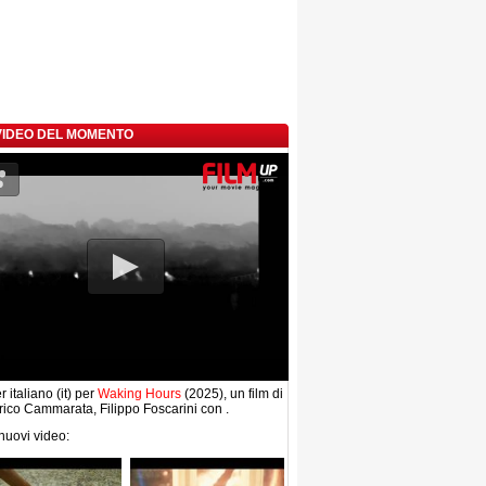
 VIDEO DEL MOMENTO
r italiano (it) per
Waking Hours
(2025), un film di
ico Cammarata, Filippo Foscarini con .
 nuovi video: