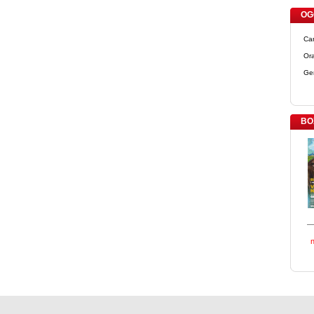
OGG
Ca
Ora
Ge
BO