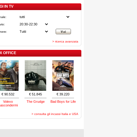
I IN TV
nale:
rio:
nere:
> ricerca avanzata
X OFFICE
€ 90.532
€ 51.845
€ 39.220
Volevo
The Grudge
Bad Boys for Life
nascondermi
> consulta gli incassi Italia e USA