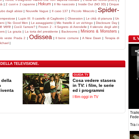
Hokum
tà
|
2 cuori e 2 capanne
|
|
Il filo nascosto
|
Inside Out (NO 3D)
|
Cinque
Spider-
ubo dagli abissi
|
Nouvelle Vague
|
Il caso 137
|
Piccolo Miracolo
|
tempestose
|
Lupin III: Il castello di Cagliostro
|
Obsession
|
Le città di pianura
|
Un
reni
|
No Good Men
|
Le assaggiatrici
|
Mio fratello è un vichingo
|
Disclosure Day
|
le vere
|
Cos'è l'amore?
|
Frozen 2 - Il Segreto di Arendelle
|
Il silenzio degli altri
|
Minions & Monsters
ters
|
La grazia
|
La torta del presidente
|
Backrooms
|
|
Odissea
volo veste Prada 2
|
|
Il bene comune
|
A New Dawn
|
Terapia di
IL
ichael
|
 DELLA TELEVISIONE.
GUIDA TV
 della
Cosa vedere stasera
n
in TV: i film, le serie
diventa
ed i programmi
I film oggi in TV
Traile
Feder
Tra i