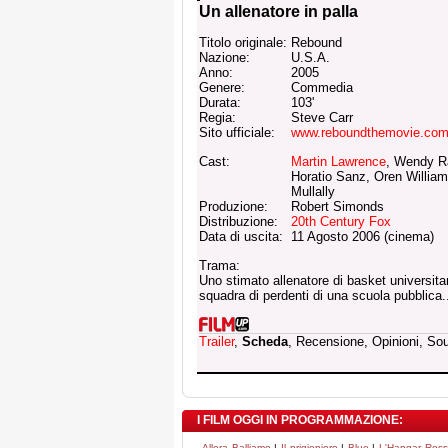
Un allenatore in palla
Titolo originale:
Rebound
Nazione:
U.S.A.
Anno:
2005
Genere:
Commedia
Durata:
103'
Regia:
Steve Carr
Sito ufficiale:
www.reboundthemovie.co
Cast:
Martin Lawrence
, Wendy R
Horatio Sanz, Oren Willia
Mullally
Produzione:
Robert Simonds
Distribuzione:
20th Century Fox
Data di uscita:
11 Agosto 2006 (cinema)
Trama:
Uno stimato allenatore di basket universita
squadra di perdenti di una scuola pubblica.
Trailer
,
Scheda
, Recensione, Opinioni, So
I FILM OGGI IN PROGRAMMAZIONE:
Allora Balliamo
|
Il prigioniero
|
Blue
|
L'Hangar Ros