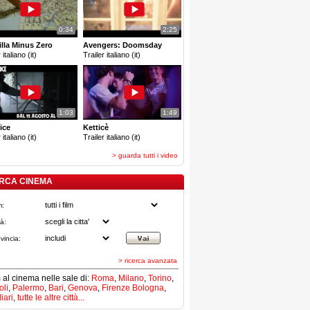
0:34
2:25
lla Minus Zero
Avengers: Doomsday
 italiano (it)
Trailer italiano (it)
1:03
1:49
ice
Ketticè
 italiano (it)
Trailer italiano (it)
> guarda tutti i video
RCA CINEMA
m:
tà:
vincia:
> ricerca avanzata
lm al cinema nelle sale di:
Roma
,
Milano
,
Torino
,
li
,
Palermo
,
Bari
,
Genova
,
Firenze
Bologna
,
iari
,
tutte le altre città...