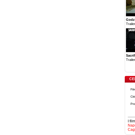
Godzi
Trailer
Sacrif
Trailer
CE
Fil
Cit
Pro
I fi
Napo
Cagl