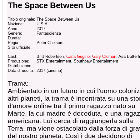
The Space Between Us
Titolo originale:
The Space Between Us
Nazione:
U.S.A.
Anno:
2017
Genere:
Fantascienza
Durata:
Regia:
Peter Chelsom
Sito ufficiale:
Cast:
Britt Robertson,
Carla Gugino
,
Gary Oldman
, Asa Butterf
Produzione:
STX Entertainment, Southpaw Entertainment
Distribuzione:
Data di uscita:
2017 (cinema)
Trama:
Ambientato in un futuro in cui l'uomo coloni
altri pianeti, la trama è incentrata su una sto
d'amore online tra il primo ragazzo nato su
Marte, la cui madre è deceduta, e una raga
americana. Lui cerca di raggiungerla sulla
Terra, ma viene ostacolato dalla forza di gra
del nostro pianeta. Così i due decidono di