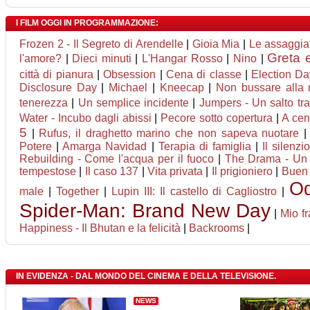
I FILM OGGI IN PROGRAMMAZIONE:
Frozen 2 - Il Segreto di Arendelle
|
Gioia Mia
|
Le assaggiat
Greta e
l'amore?
|
Dieci minuti
|
L'Hangar Rosso
|
Nino
|
città di pianura
|
Obsession
|
Cena di classe
|
Election Da
Disclosure Day
|
Michael
|
Kneecap
|
Non bussare alla 
tenerezza
|
Un semplice incidente
|
Jumpers - Un salto tra
Water - Incubo dagli abissi
|
Pecore sotto copertura
|
A cena
5
|
Rufus, il draghetto marino che non sapeva nuotare
Potere
|
Amarga Navidad
|
Terapia di famiglia
|
Il silenzio
Rebuilding - Come l'acqua per il fuoco
|
The Drama - Un 
tempestose
|
Il caso 137
|
Vita privata
|
Il prigioniero
|
Buen
Od
male
|
Together
|
Lupin III: Il castello di Cagliostro
|
Spider-Man: Brand New Day
|
Mio fr
Happiness - Il Bhutan e la felicità
|
Backrooms
|
IN EVIDENZA - DAL MONDO DEL CINEMA E DELLA TELEVISIONE.
NEWS