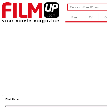
Film
TV
C
FilmUP.com