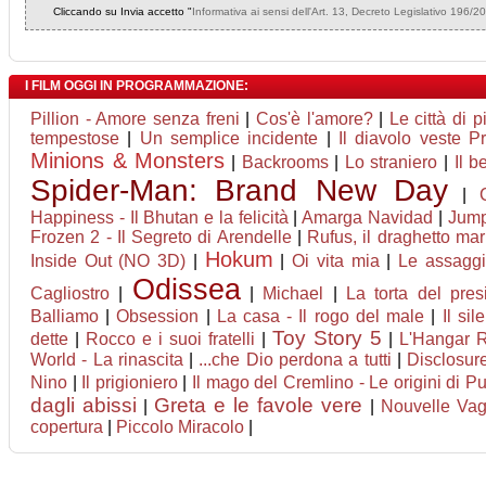
Cliccando su Invia accetto "
Informativa ai sensi dell'Art. 13, Decreto Legislativo 196/2
I FILM OGGI IN PROGRAMMAZIONE:
Pillion - Amore senza freni
|
Cos'è l'amore?
|
Le città di 
tempestose
|
Un semplice incidente
|
Il diavolo veste P
Minions & Monsters
|
Backrooms
|
Lo straniero
|
Il 
Spider-Man: Brand New Day
|
Happiness - Il Bhutan e la felicità
|
Amarga Navidad
|
Jumpe
Frozen 2 - Il Segreto di Arendelle
|
Rufus, il draghetto ma
Hokum
Inside Out (NO 3D)
|
|
Oi vita mia
|
Le assaggia
Odissea
Cagliostro
|
|
Michael
|
La torta del pres
Balliamo
|
Obsession
|
La casa - Il rogo del male
|
Il sil
Toy Story 5
dette
|
Rocco e i suoi fratelli
|
|
L'Hangar 
World - La rinascita
|
...che Dio perdona a tutti
|
Disclosur
Nino
|
Il prigioniero
|
Il mago del Cremlino - Le origini di Pu
dagli abissi
Greta e le favole vere
|
|
Nouvelle Va
copertura
|
Piccolo Miracolo
|