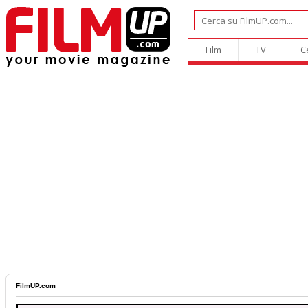
Film
TV
C
FilmUP.com