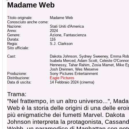
Madame Web
Titolo originale:
Madame Web
Conosciuto anche come:
Nazione:
Stati Uniti d'America
Anno:
2024
Genere:
Azione, Fantascienza
Durata:
116
Regia:
S.J. Clarkson
Sito ufficiale:
Cast:
Dakota Johnson, Sydney Sweeney, Emma Robe
Isabela Merced, Adam Scott, Celeste O'Connor, 
Hennessy, Tahar Rahim, Zosia Mamet, Mike E
Josh Drennen, Wes Meserve
Produzione:
Sony Pictures Entertainment
Distribuzione:
Eagle Pictures
Data di uscita:
14 Febbraio 2024 (cinema)
Trama:
"Nel frattempo, in un altro universo...", Ma
Web è la storia delle origini di una delle ero
più enigmatiche dei fumetti Marvel. Dakota
Johnson interpreta la protagonista, Cassan
Webb, un paramedico di Manhattan con pote