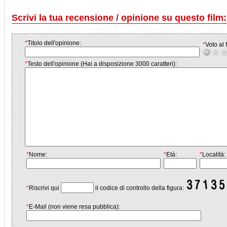
Scrivi la tua recensione / opinione su questo film:
*
Titolo dell'opinione:
*
Voto al f
*
Testo dell'opinione (Hai a disposizione 3000 caratteri):
*
Nome:
*
Età:
*
Località:
*
Riscrivi qui
il codice di controllo della figura:
*
E-Mail (non viene resa pubblica):