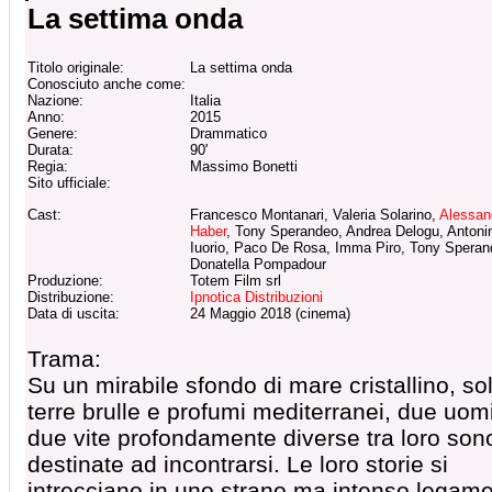
La settima onda
Titolo originale:
La settima onda
Conosciuto anche come:
Nazione:
Italia
Anno:
2015
Genere:
Drammatico
Durata:
90'
Regia:
Massimo Bonetti
Sito ufficiale:
Cast:
Francesco Montanari, Valeria Solarino,
Alessan
Haber
, Tony Sperandeo, Andrea Delogu, Antoni
Iuorio, Paco De Rosa, Imma Piro, Tony Speran
Donatella Pompadour
Produzione:
Totem Film srl
Distribuzione:
Ipnotica Distribuzioni
Data di uscita:
24 Maggio 2018 (cinema)
Trama:
Su un mirabile sfondo di mare cristallino, so
terre brulle e profumi mediterranei, due uomi
due vite profondamente diverse tra loro son
destinate ad incontrarsi. Le loro storie si
intrecciano in uno strano ma intenso legame