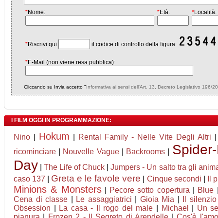
*
Nome:
*
Età:
*
Località:
*
Riscrivi qui
il codice di controllo della figura:
*
E-Mail (non viene resa pubblica):
Cliccando su Invia accetto "
Informativa ai sensi dell'Art. 13, Decreto Legislativo 196/2
I FILM OGGI IN PROGRAMMAZIONE:
Hokum
Nino
|
|
Rental Family - Nelle Vite Degli Altri
Spider
ricominciare
|
Nouvelle Vague
|
Backrooms
|
Day
|
The Life of Chuck
|
Jumpers - Un salto tra gli anima
Greta e le favole vere
caso 137
|
|
Cinque secondi
|
Il 
Minions & Monsters
|
Pecore sotto copertura
|
Blue
Cena di classe
|
Le assaggiatrici
|
Gioia Mia
|
Il silenzio
Obsession
|
La casa - Il rogo del male
|
Michael
|
Un se
pianura
|
Frozen 2 - Il Segreto di Arendelle
|
Cos'è l'am