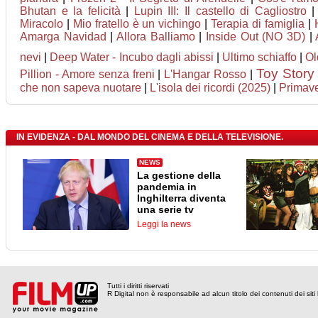
Bhutan e la felicità
|
Lupin III: Il castello di Cagliostro
Miracolo
|
Mio fratello è un vichingo
|
Terapia di famiglia
|
Amarga Navidad
|
Allora Balliamo
|
Inside Out (NO 3D)
|
nevi
|
Deep Water - Incubo dagli abissi
|
Ultimo schiaffo
|
Ol
Toy Story
Pillion - Amore senza freni
|
L'Hangar Rosso
|
che non sapeva nuotare
|
L'isola dei ricordi (2025)
|
Primav
IN EVIDENZA - DAL MONDO DEL CINEMA E DELLA TELEVISIONE.
NEWS
La gestione della
pandemia in
Inghilterra diventa
una serie tv
Leggi la news
Tutti i diritti riservati
R Digital non è responsabile ad alcun titolo dei contenuti dei siti l