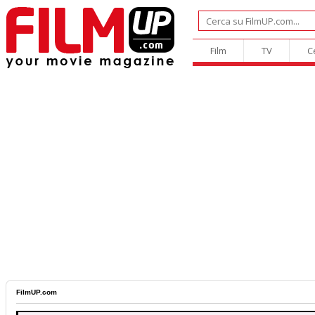
Film
TV
C
FilmUP.com