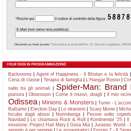
*
Riscrivi qui
il codice di controllo della figura:
*
E-Mail (non viene resa pubblica):
Cliccando su Invia accetto "
Informativa ai sensi dell'Art. 13, Decreto Legislativo 196/2
I FILM OGGI IN PROGRAMMAZIONE:
Backrooms
|
Agent of Happiness - Il Bhutan e la felicità
Cena di classe
|
Terapia di famiglia
|
L'Hangar Rosso
|
Ci
Spider-Man: Brand
salto tra gli animali
|
pianura
|
Obsession
|
Come ti muovi, sbagli
|
Il mio vici
Odissea
Minions & Monsters
|
|
Tuner - L'accor
Balliamo
|
Election Day
|
Lo straniero
|
Scary Movie
|
Micha
Incubo dagli abissi
|
Norimberga
|
Pecore sotto copert
Navidad
|
Lo chiamava Rock & Roll
|
Kontinental '25
|
Il
missione: Project Hail Mary
|
Gioia Mia
|
Jurassic World - 
segreto è per sempre
|
Le assaggiatrici
|
Frozen 2 - Il Segr