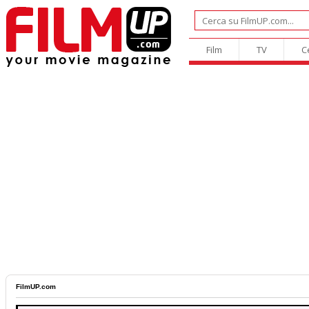
Film
TV
C
FilmUP.com