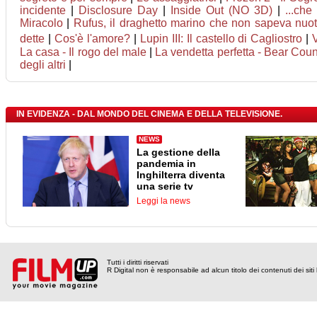
incidente
|
Disclosure Day
|
Inside Out (NO 3D)
|
...che
Miracolo
|
Rufus, il draghetto marino che non sapeva nuo
dette
|
Cos'è l'amore?
|
Lupin III: Il castello di Cagliostro
|
La casa - Il rogo del male
|
La vendetta perfetta - Bear Coun
degli altri
|
IN EVIDENZA - DAL MONDO DEL CINEMA E DELLA TELEVISIONE.
NEWS
La gestione della
pandemia in
Inghilterra diventa
una serie tv
Leggi la news
Tutti i diritti riservati
R Digital non è responsabile ad alcun titolo dei contenuti dei siti l