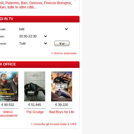
li
,
Palermo
,
Bari
,
Genova
,
Firenze
Bologna
,
iari
,
tutte le altre città...
I IN TV
nale:
rio:
nere:
> ricerca avanzata
X OFFICE
€ 90.532
€ 51.845
€ 39.220
Volevo
The Grudge
Bad Boys for Life
nascondermi
> consulta gli incassi Italia e USA