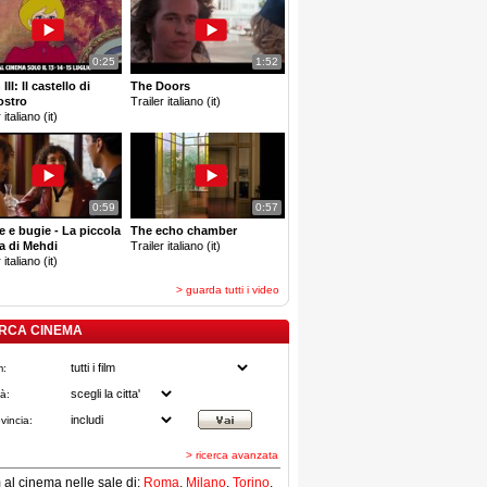
0:25
1:52
III: Il castello di
The Doors
ostro
Trailer italiano (it)
 italiano (it)
0:59
0:57
e e bugie - La piccola
The echo chamber
a di Mehdi
Trailer italiano (it)
 italiano (it)
> guarda tutti i video
RCA CINEMA
m:
tà:
vincia:
> ricerca avanzata
lm al cinema nelle sale di:
Roma
,
Milano
,
Torino
,