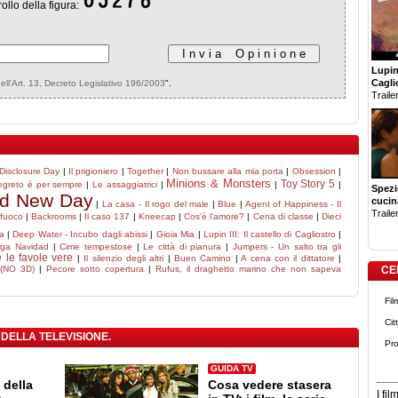
rollo della figura:
Lupin 
Cagli
dell'Art. 13, Decreto Legislativo 196/2003
".
Trailer
Disclosure Day
|
Il prigioniero
|
Together
|
Non bussare alla mia porta
|
Obsession
|
Minions & Monsters
Toy Story 5
egreto è per sempre
|
Le assaggiatrici
|
|
|
Spezi
nd New Day
cucin
|
La casa - Il rogo del male
|
Blue
|
Agent of Happiness - Il
Trailer
 fuoco
|
Backrooms
|
Il caso 137
|
Kneecap
|
Cos'è l'amore?
|
Cena di classe
|
Dieci
a
|
Deep Water - Incubo dagli abissi
|
Gioia Mia
|
Lupin III: Il castello di Cagliostro
|
ga Navidad
|
Cime tempestose
|
Le città di pianura
|
Jumpers - Un salto tra gli
 le favole vere
|
Il silenzio degli altri
|
Buen Camino
|
A cena con il dittatore
|
 (NO 3D)
|
Pecore sotto copertura
|
Rufus, il draghetto marino che non sapeva
CE
Fil
Cit
 DELLA TELEVISIONE.
Pro
GUIDA TV
 della
Cosa vedere stasera
I fi