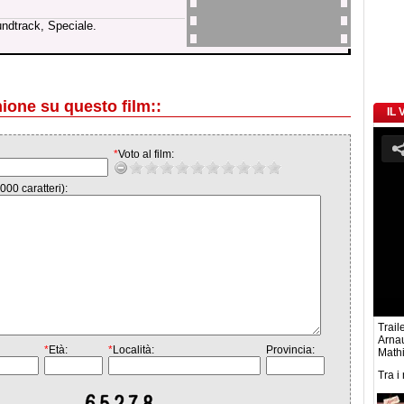
undtrack, Speciale.
nione su questo film::
IL
*
Voto al film:
000 caratteri):
Traile
Arna
*
Età:
*
Località:
Provincia:
Mathi
Tra i