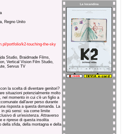
La locandina
a
a, Regno Unito
n.pl/portfolio/k2-touching-the-sky
da Studio, Braidmade Films,
on, Vertical Vision Film Studio,
tute, Servus TV
 con la scelta di diventare genitori?
tare situazioni potenzialmente molto
, nel momento in cui c'è un figlio a
comunate dall'aver perso durante
e una risposta a questa domanda. La
in più sensi: sia come limite
lusivo di un'esistenza. Attraverso
te e riprese di questa insolita
to della sfida, della montagna e della