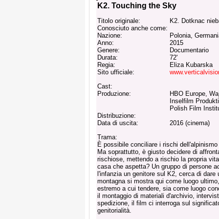
K2. Touching the Sky
Titolo originale:
K2. Dotknac nieb
Conosciuto anche come:
Nazione:
Polonia, Germani
Anno:
2015
Genere:
Documentario
Durata:
72'
Regia:
Eliza Kubarska
Sito ufficiale:
www.verticalvisio
Cast:
Produzione:
HBO Europe, Waj
Inselfilm Produkti
Polish Film Insti
Distribuzione:
Data di uscita:
2016 (cinema)
Trama:
È possibile conciliare i rischi dell'alpinismo
Ma soprattutto, è giusto decidere di affron
rischiose, mettendo a rischio la propria vita
casa che aspetta? Un gruppo di persone ac
l'infanzia un genitore sul K2, cerca di dar
montagna si mostra qui come luogo ultimo, 
estremo a cui tendere, sia come luogo conc
il montaggio di materiali d'archivio, intervis
spedizione, il film ci interroga sul significa
genitorialità.