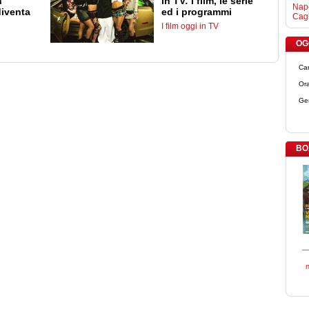
n
in TV: i film, le serie
Napo
diventa
ed i programmi
Cagl
I film oggi in TV
OGG
Ca
Ora
Ge
BO