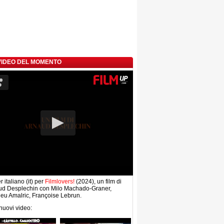
 VIDEO DEL MOMENTO
r italiano (it) per
Filmlovers!
(2024), un film di
ud Desplechin con Milo Machado-Graner,
eu Amalric, Françoise Lebrun.
 nuovi video: