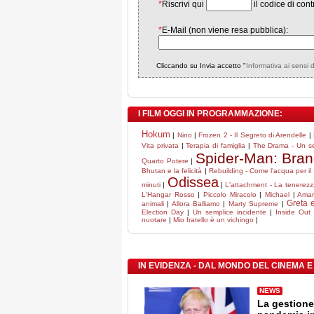
*
Riscrivi qui
il codice di cont
*
E-Mail (non viene resa pubblica):
Cliccando su Invia accetto "
Informativa ai sensi 
I FILM OGGI IN PROGRAMMAZIONE:
Hokum
|
Nino
|
Frozen 2 - Il Segreto di Arendelle
|
Vita privata
|
Terapia di famiglia
|
The Drama - Un s
Spider-Man: Bra
Quarto Potere
|
Bhutan e la felicità
|
Rebuilding - Come l'acqua per il
Odissea
minuti
|
|
L'attachment - La tenerezz
L'Hangar Rosso
|
Piccolo Miracolo
|
Michael
|
Amar
Greta e
animali
|
Allora Balliamo
|
Marty Supreme
|
Election Day
|
Un semplice incidente
|
Inside Out
nuotare
|
Mio fratello è un vichingo
|
IN EVIDENZA - DAL MONDO DEL CINEMA E
NEWS
La gestione